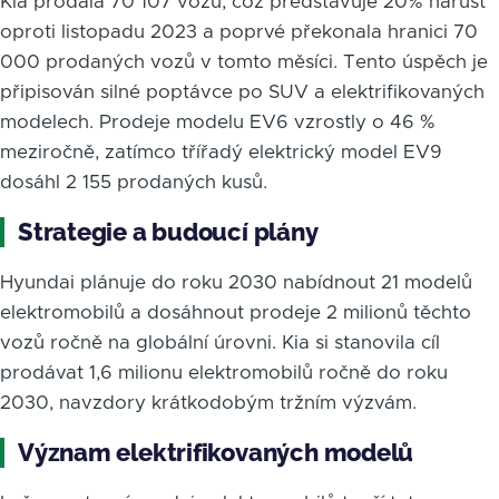
Kia prodala 70 107 vozů, což představuje 20% nárůst
oproti listopadu 2023 a poprvé překonala hranici 70
000 prodaných vozů v tomto měsíci. Tento úspěch je
připisován silné poptávce po SUV a elektrifikovaných
modelech. Prodeje modelu EV6 vzrostly o 46 %
meziročně, zatímco třířadý elektrický model EV9
dosáhl 2 155 prodaných kusů.
Strategie a budoucí plány
Hyundai plánuje do roku 2030 nabídnout 21 modelů
elektromobilů a dosáhnout prodeje 2 milionů těchto
vozů ročně na globální úrovni. Kia si stanovila cíl
prodávat 1,6 milionu elektromobilů ročně do roku
2030, navzdory krátkodobým tržním výzvám.
Význam elektrifikovaných modelů