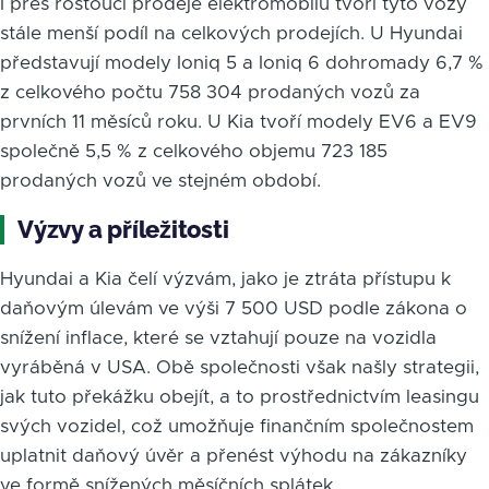
I přes rostoucí prodeje elektromobilů tvoří tyto vozy
stále menší podíl na celkových prodejích. U Hyundai
představují modely Ioniq 5 a Ioniq 6 dohromady 6,7 %
z celkového počtu 758 304 prodaných vozů za
prvních 11 měsíců roku. U Kia tvoří modely EV6 a EV9
společně 5,5 % z celkového objemu 723 185
prodaných vozů ve stejném období.
Výzvy a příležitosti
Hyundai a Kia čelí výzvám, jako je ztráta přístupu k
daňovým úlevám ve výši 7 500 USD podle zákona o
snížení inflace, které se vztahují pouze na vozidla
vyráběná v USA. Obě společnosti však našly strategii,
jak tuto překážku obejít, a to prostřednictvím leasingu
svých vozidel, což umožňuje finančním společnostem
uplatnit daňový úvěr a přenést výhodu na zákazníky
ve formě snížených měsíčních splátek.