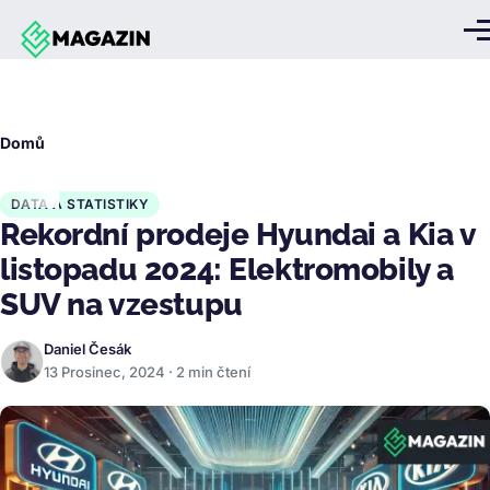
Přejít k hlavnímu obsahu
Me
Drobečková
Domů
navigace
DATA A STATISTIKY
Rekordní prodeje Hyundai a Kia v
listopadu 2024: Elektromobily a
SUV na vzestupu
Daniel Česák
13 Prosinec, 2024 · 2 min čtení