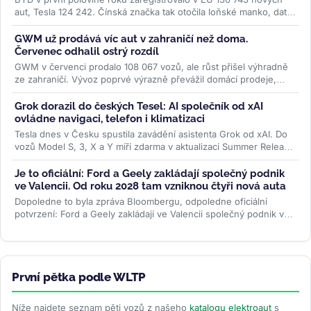
aut, Tesla 124 242. Čínská značka tak otočila loňské manko, data
ACEA ale...
>>
GWM už prodává víc aut v zahraničí než doma.
Červenec odhalil ostrý rozdíl
GWM v červenci prodalo 108 067 vozů, ale růst přišel výhradně
ze zahraničí. Vývoz poprvé výrazně převážil domácí prodeje,
zatímco...
>>
Grok dorazil do českých Tesel: AI společník od xAI
ovládne navigaci, telefon i klimatizaci
Tesla dnes v Česku spustila zavádění asistenta Grok od xAI. Do
vozů Model S, 3, X a Y míří zdarma v aktualizaci Summer Release
— hlasem...
>>
Je to oficiální: Ford a Geely zakládají společný podnik
ve Valencii. Od roku 2028 tam vzniknou čtyři nová auta
Dopoledne to byla zpráva Bloombergu, odpoledne oficiální
potvrzení: Ford a Geely zakládají ve Valencii společný podnik v
poměru 66 ku 34. Od...
>>
První pětka podle WLTP
Níže najdete seznam pěti vozů z našeho
katalogu elektroaut
s