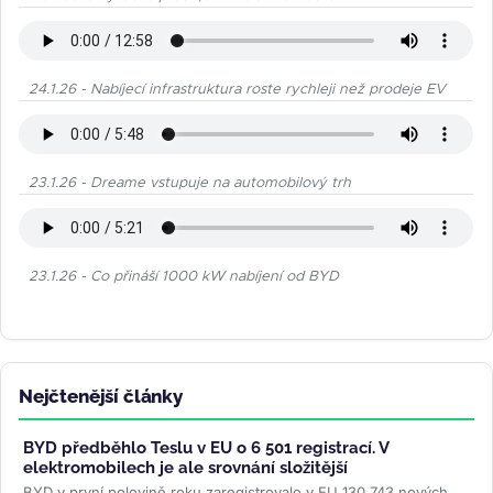
24.1.26 - Nabíjecí infrastruktura roste rychleji než prodeje EV
23.1.26 - Dreame vstupuje na automobilový trh
23.1.26 - Co přináší 1000 kW nabíjení od BYD
Nejčtenější články
BYD předběhlo Teslu v EU o 6 501 registrací. V
elektromobilech je ale srovnání složitější
BYD v první polovině roku zaregistrovalo v EU 130 743 nových