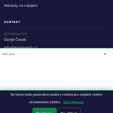
Náklady na nabíjení
KONTAKT
ŠÉFREDAKTOR
Daniel Česák
info@evmagazin.cz
✕
REKLAMA
O nás
Reklama
© 2026 EV Magazin.
Podmínky a ochrana dat
.
Na tomto webu používáme soubory cookies pro zlepšení vašeho
Data:
CC BY-NC-SA 4.0
·
© OpenStreetMap
uživatelského zážitku.
Více informací
Tvorba webu:
Studiografix