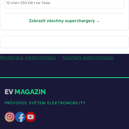
12 míst • 250 kW • ne-Tesla
Zobrazit všechny superchargery →
Registrace elektromobilů
·
Srovnání elektromobilů
EV
MAGAZIN
PRŮVODCE SVĚTEM ELEKTROMOBILITY