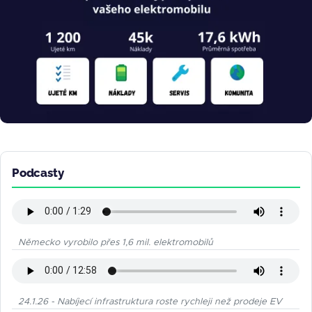
Podcasty
Německo vyrobilo přes 1,6 mil. elektromobilů
24.1.26 - Nabíjecí infrastruktura roste rychleji než prodeje EV