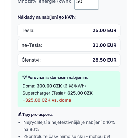
Množství energie (kWh):
Náklady na nabíjení 50 kWh:
Tesla:
25.00 EUR
ne-Tesla:
31.00 EUR
Členství:
28.50 EUR
💡 Porovnání s domácím nabíjením:
Doma:
300.00 CZK
(6 Kč/kWh)
Supercharger (Tesla):
625.00 CZK
+325.00 CZK vs. doma
💰 Tipy pro úsporu:
Nejrychlejší a nejefektivnější je nabíjení z 10%
na 80%
Zkontrolujte časy mimo špičku - mohou být