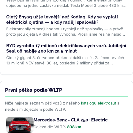
dojedou na jednu zastávku nejdál. Tesla Model 3 ujede 483 km,
některá SUV o...
>>
Ojetý Enyaq už je levnější než Kodiaq. Kdy se vyplatí
elektrická ojetina — a kdy raději spalovák?
Elektromobily ztrácejí hodnotu rychleji než spalováky — a právě
proto jsou ojetá EV dnes tak výhodná. Prošli jsme reálné nabídky
na...
>>
BYD vyrobilo 17 milionů elektrifikovaných vozů. Jubilejní
Seal 08 nabije 400 km za 5 minut
Čínský gigant 8. července překonal další milník. Zatímco prvních
10 milionů NEV stavěl 30 let, poslední 2 miliony přidal za
necelých...
>>
První pětka podle WLTP
Níže najdete seznam pěti vozů z našeho
katalogu elektroaut
s
nejdelším dojezdem podle WLTP.
Mercedes-Benz - CLA 250+ Electric
Dojezd dle WLTP:
808 km