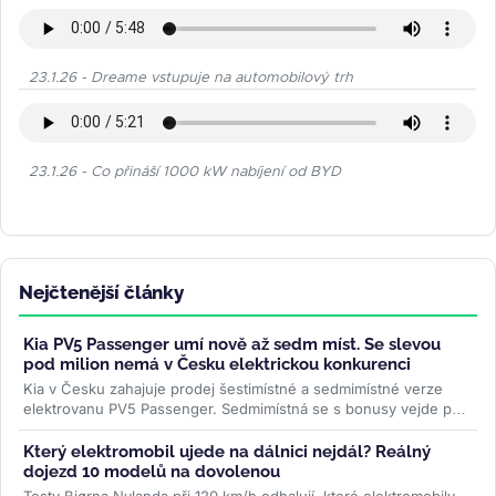
23.1.26 - Dreame vstupuje na automobilový trh
23.1.26 - Co přináší 1000 kW nabíjení od BYD
Nejčtenější články
Kia PV5 Passenger umí nově až sedm míst. Se slevou
pod milion nemá v Česku elektrickou konkurenci
Kia v Česku zahajuje prodej šestimístné a sedmimístné verze
elektrovanu PV5 Passenger. Sedmimístná se s bonusy vejde pod
milion korun —...
>>
Který elektromobil ujede na dálnici nejdál? Reálný
dojezd 10 modelů na dovolenou
Testy Bjørna Nylanda při 120 km/h odhalují, které elektromobily