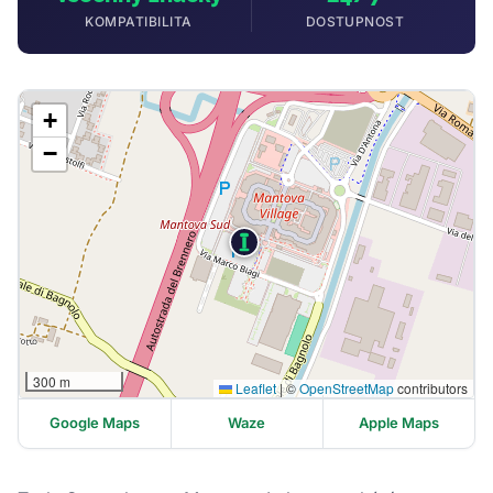
KOMPATIBILITA
DOSTUPNOST
+
−
300 m
Leaflet
|
©
OpenStreetMap
contributors
Google Maps
Waze
Apple Maps