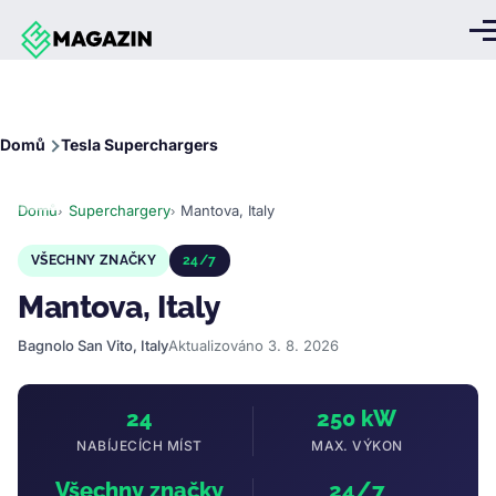
Přejít k hlavnímu obsahu
Me
Drobečková
Domů
Tesla Superchargers
navigace
Domů
Superchargery
Mantova, Italy
VŠECHNY ZNAČKY
24/7
Mantova, Italy
Bagnolo San Vito, Italy
Aktualizováno 3. 8. 2026
24
250 kW
NABÍJECÍCH MÍST
MAX. VÝKON
Všechny značky
24/7