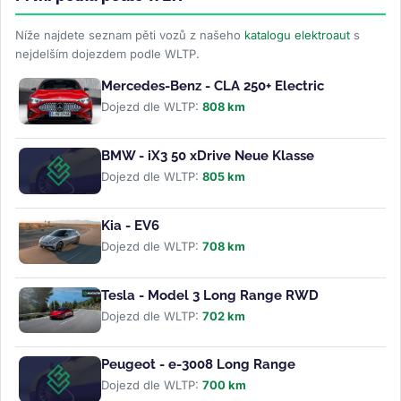
Níže najdete seznam pěti vozů z našeho
katalogu elektroaut
s
nejdelším dojezdem podle WLTP.
Mercedes-Benz - CLA 250+ Electric
Dojezd dle WLTP:
808 km
BMW - iX3 50 xDrive Neue Klasse
Dojezd dle WLTP:
805 km
Kia - EV6
Dojezd dle WLTP:
708 km
Tesla - Model 3 Long Range RWD
Dojezd dle WLTP:
702 km
Peugeot - e-3008 Long Range
Dojezd dle WLTP:
700 km