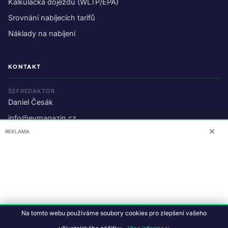
Kalkulačka dojezdu (WLTP/EPA)
Srovnání nabíjecích tarifů
Náklady na nabíjení
KONTAKT
ŠÉFREDAKTOR
Daniel Česák
info@evmagazin.cz
✕
REKLAMA
O nás
Reklama
© 2026 EV Magazin.
Podmínky a ochrana dat
.
Na tomto webu používáme soubory cookies pro zlepšení vašeho
Data:
CC BY-NC-SA 4.0
·
© OpenStreetMap