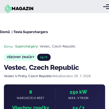
Přejít k hlavnímu obsahu
Me
Drobečková
Domů
Tesla Superchargers
navigace
Domů
Superchargery
Vestec, Czech Republic
VŠECHNY ZNAČKY
24/7
Vestec, Czech Republic
Vestec U Prahy, Czech Republic
Aktualizováno 29. 7. 2026
8
250 kW
NABÍJECÍCH MÍST
MAX. VÝKON
Všechny značky
24/7