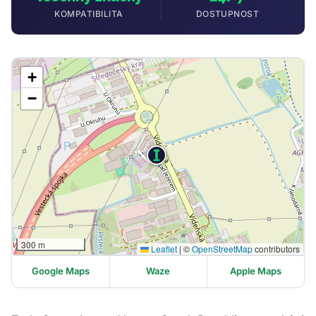
KOMPATIBILITA
DOSTUPNOST
+
−
300 m
Leaflet
|
©
OpenStreetMap
contributors
Google Maps
Waze
Apple Maps