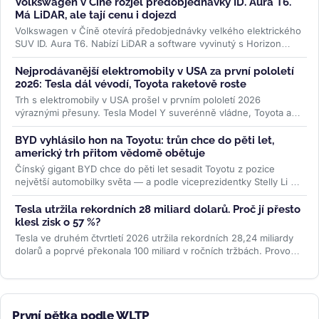
Volkswagen v Číně rozjel předobjednávky ID. Aura T6.
Má LiDAR, ale tají cenu i dojezd
Volkswagen v Číně otevírá předobjednávky velkého elektrického
SUV ID. Aura T6. Nabízí LiDAR a software vyvinutý s Horizon
Robotics, ale...
>>
Nejprodávanější elektromobily v USA za první pololetí
2026: Tesla dál vévodí, Toyota raketově roste
Trh s elektromobily v USA prošel v prvním pololetí 2026
výraznými přesuny. Tesla Model Y suverénně vládne, Toyota a
Lexus raketově rostou,...
>>
BYD vyhlásilo hon na Toyotu: trůn chce do pěti let,
americký trh přitom vědomě obětuje
Čínský gigant BYD chce do pěti let sesadit Toyotu z pozice
největší automobilky světa — a podle viceprezidentky Stelly Li k
tomu...
>>
Tesla utržila rekordních 28 miliard dolarů. Proč jí přesto
klesl zisk o 57 %?
Tesla ve druhém čtvrtletí 2026 utržila rekordních 28,24 miliardy
dolarů a poprvé překonala 100 miliard v ročních tržbách. Provozní
zisk...
>>
První pětka podle WLTP