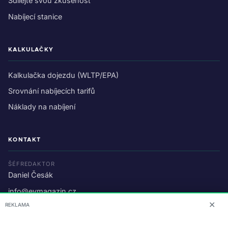
Sdílejte svou zkušenost
Nabíjecí stanice
KALKULAČKY
Kalkulačka dojezdu (WLTP/EPA)
Srovnání nabíjecích tarifů
Náklady na nabíjení
KONTAKT
ŠÉFREDAKTOR
Daniel Česák
info@evmagazin.cz
✕
REKLAMA
O nás
Reklama