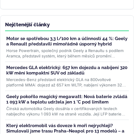
Nejčtenější články
Motor se spotřebou 3,3 l/100 km a účinností 44 %: Geely
a Renault představili mimořádně úsporný hybrid
Horse Powertrain, společný podnik Geely a Renaultu s podílem
Aramca, představil systém, který během měsíců promění
elektromobilovou...
>>
Mercedes GLA elektrický: 657 km dojezdu a nabíjení 320
kW mění kompaktní SUV od základů
Mercedes-Benz představil elektrický GLA na 800voltové
platformě MMA: dojezd až 657 km WLTP, nabíjení výkonem 320
kW a plnění na 80 % za 22...
>>
Geely pokořilo magický megawatt: Nová baterie zvládá
1 093 kW a teplotu udržela jen 1 °C pod limitem
Čínská automobilka Geely dosáhla v certifikovaných testech
nabíjecího výkonu 1 093 kW na straně vozidla. Její LFP baterie
Aegis Gold Brick...
>>
Který elektromobil vás doveze k moři nejrychleji?
Simulovali jsme trasu Praha–Neapol pro 13 modelů – a