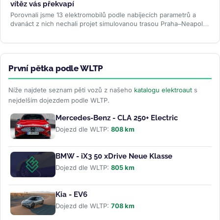
vítěz vás překvapí
Porovnali jsme 13 elektromobilů podle nabíjecích parametrů a
dvanáct z nich nechali projet simulovanou trasou Praha–Neapol v
ABRP. Odhalili...
>>
První pětka podle WLTP
Níže najdete seznam pěti vozů z našeho
katalogu elektroaut
s
nejdelším dojezdem podle WLTP.
Mercedes-Benz - CLA 250+ Electric
Dojezd dle WLTP:
808 km
BMW - iX3 50 xDrive Neue Klasse
Dojezd dle WLTP:
805 km
Kia - EV6
Dojezd dle WLTP:
708 km