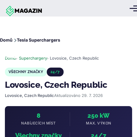
Přejít k hlavnímu obsahu
Me
Drobečková
Domů
Tesla Superchargers
navigace
Domů
Superchargery
Lovosice, Czech Republic
VŠECHNY ZNAČKY
24/7
Lovosice, Czech Republic
Lovosice, Czech Republic
Aktualizováno 29. 7. 2026
8
250 kW
NABÍJECÍCH MÍST
MAX. VÝKON
Všechny značky
24/7