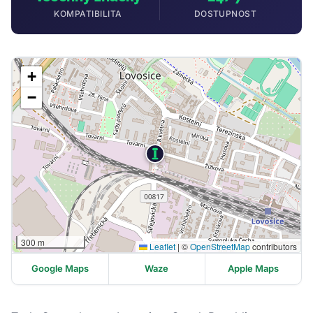
KOMPATIBILITA
DOSTUPNOST
+
−
300 m
Leaflet
|
©
OpenStreetMap
contributors
Google Maps
Waze
Apple Maps