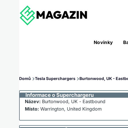
Přejít k hlavnímu obsahu
Hlavní
Novinky
B
Nástroje sub-navigation
navigace
Drobečková
Domů
Tesla Superchargers
Burtonwood, UK - East
navigace
Informace o Superchargeru
Název:
Burtonwood, UK - Eastbound
Místo:
Warrington, United Kingdom