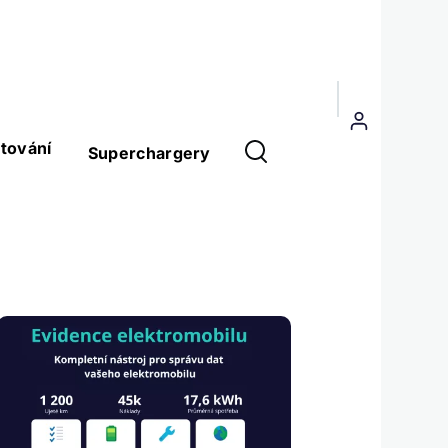
Menu
uživatelského
tování
Superchargery
účtu
Obrázek