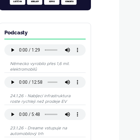
Podcasty
Německo vyrobilo přes 1,6 mil.
elektromobilů
24.1.26 - Nabíjecí infrastruktura
roste rychleji než prodeje EV
23.1.26 - Dreame vstupuje na
automobilový trh