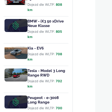
Dojezd dle WLTP:
808
km
BMW - iX3 50 xDrive
Neue Klasse
Dojezd dle WLTP:
805
km
Kia - EV6
Dojezd dle WLTP:
708
km
Tesla - Model 3 Long
Range RWD
Dojezd dle WLTP:
702
km
Peugeot - e-3008
Long Range
Dojezd dle WLTP:
700