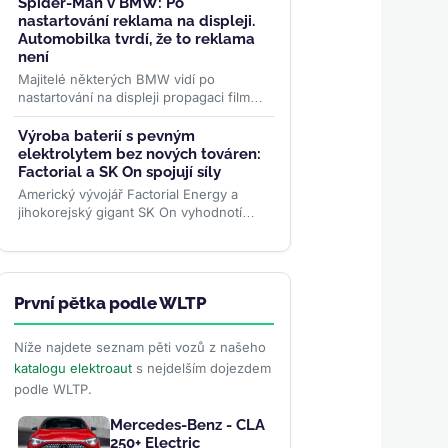
před rokem. Evropa rostla o 87
Spider-Man v BMW: Po
procent...
>>
nastartování reklama na displeji.
Automobilka tvrdí, že to reklama
není
Majitelé některých BMW vidí po
nastartování na displeji propagaci filmu
Spider-Man. Automobilka to za reklamu
nepovažuje, řidiči ale mluví...
>>
Výroba baterií s pevným
elektrolytem bez nových továren:
Factorial a SK On spojují síly
Americký vývojář Factorial Energy a
jihokorejský gigant SK On vyhodnotí
masovou výrobu solid-state baterií FEST
na stávajících linkách....
>>
První pětka podle WLTP
Níže najdete seznam pěti vozů z našeho
katalogu elektroaut
s nejdelším dojezdem
podle WLTP.
Mercedes-Benz - CLA
250+ Electric