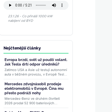
23.1.26 - Co přináší 1000 kW
nabíjení od BYD
Nejčtenější články
Evropa brzdí, svět už pouští volant.
Jak Tesla drtí odpor úředníků?
Zatímco USA a Asie už testují autonomní
auta v běžném provozu, v Evropě Tesla
naráží na byrokratické překážky. Pět
zemí EU už ale...
>>
Mercedes zdvojnásobil prodeje
elektromobilů v Evropě. Čína mu
přesto podráží nohy
Mercedes-Benz ve druhém čtvrtletí
2026 prodal 52 900 bateriových
elektromobilů, o 51 procent více než