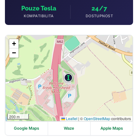
Pouze Tesla
24/7
KOMPATIBILITA
DOSTUPNOST
+
−
200 m
Leaflet
|
©
OpenStreetMap
contributors
Google Maps
Waze
Apple Maps