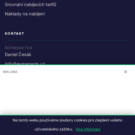
Srovnání nabíjecích tarifů
Náklady na nabíjení
KONTAKT
ŠÉFREDAKTOR
Daniel Česák
info@evmagazin.cz
✕
REKLAMA
O nás
Reklama
© 2026 EV Magazin.
Podmínky a ochrana dat
.
Na tomto webu používáme soubory cookies pro zlepšení vašeho
Data:
CC BY-NC-SA 4.0
·
© OpenStreetMap
uživatelského zážitku.
Více informací
Tvorba webu:
Studiografix