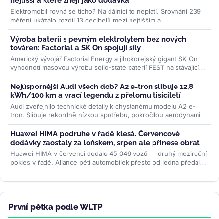
nejtišší a které znějí jako dodávka
Elektromobil rovná se ticho? Na dálnici to neplatí. Srovnání 239
měření ukázalo rozdíl 13 decibelů mezi nejtišším a
nejhlučnějším...
>>
Výroba baterií s pevným elektrolytem bez nových
továren: Factorial a SK On spojují síly
Americký vývojář Factorial Energy a jihokorejský gigant SK On
vyhodnotí masovou výrobu solid-state baterií FEST na stávajících
linkách....
>>
Nejúspornější Audi všech dob? A2 e-tron slibuje 12,8
kWh/100 km a vrací legendu z přelomu tisíciletí
Audi zveřejnilo technické detaily k chystanému modelu A2 e-
tron. Slibuje rekordně nízkou spotřebu, pokročilou aerodynamiku
i LFP baterii....
>>
Huawei HIMA podruhé v řadě klesá. Červencové
dodávky zaostaly za loňskem, srpen ale přinese obrat
Huawei HIMA v červenci dodalo 45 046 vozů — druhý meziroční
pokles v řadě. Aliance pěti automobilek přesto od ledna předala
zákazníkům...
>>
První pětka podle WLTP