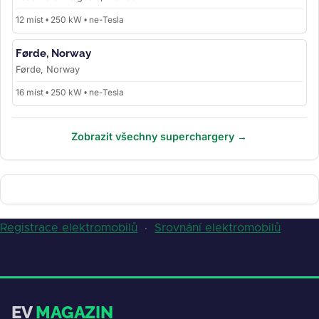
12 míst • 250 kW • ne-Tesla
Førde, Norway
Førde, Norway
16 míst • 250 kW • ne-Tesla
Zobrazit všechny superchargery →
Registrace elektromobilů
·
Srovnání elektromobilů
EV
MAGAZIN