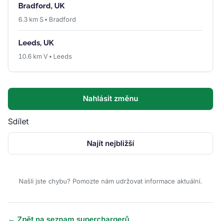
Bradford, UK
6.3 km S • Bradford
Leeds, UK
10.6 km V • Leeds
Nahlásit změnu
Sdílet
Najít nejbližší
Našli jste chybu? Pomozte nám udržovat informace aktuální.
← Zpět na seznam superchargerů