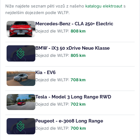
Níže najdete seznam pěti vozů z našeho
katalogu elektroaut
s
nejdelším dojezdem podle WLTP.
Mercedes-Benz - CLA 250+ Electric
Dojezd dle WLTP:
808 km
BMW - iX3 50 xDrive Neue Klasse
Dojezd dle WLTP:
805 km
Kia - EV6
Dojezd dle WLTP:
708 km
Tesla - Model 3 Long Range RWD
Dojezd dle WLTP:
702 km
Peugeot - e-3008 Long Range
Dojezd dle WLTP:
700 km