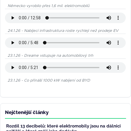
Německo vyrobilo přes 1,6 mil. elektromobilů
24.1.26 - Nabíjecí infrastruktura roste rychleji než prodeje EV
23.1.26 - Dreame vstupuje na automobilový trh
23.1.26 - Co přináší 1000 kW nabíjení od BYD
Nejčtenější články
Rozdíl 13 decibelů: které elektromobily jsou na dálnici