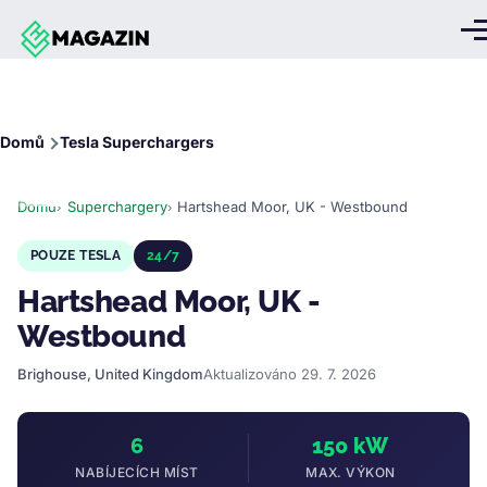
Přejít k hlavnímu obsahu
Me
Drobečková
Domů
Tesla Superchargers
navigace
Domů
Superchargery
Hartshead Moor, UK - Westbound
POUZE TESLA
24/7
Hartshead Moor, UK -
Westbound
Brighouse, United Kingdom
Aktualizováno 29. 7. 2026
6
150 kW
NABÍJECÍCH MÍST
MAX. VÝKON