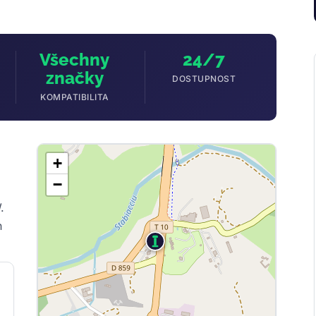
Všechny
24/7
značky
DOSTUPNOST
KOMPATIBILITA
+
−
.
h