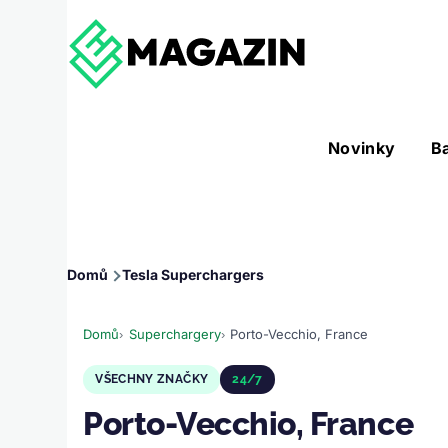
Přejít k hlavnímu obsahu
Hlavní
Novinky
B
Nástroje sub-navigation
navigace
Drobečková
Domů
Tesla Superchargers
navigace
Domů
Superchargery
Porto-Vecchio, France
VŠECHNY ZNAČKY
24/7
Porto-Vecchio, France