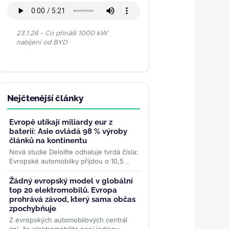
23.1.26 - Co přináší 1000 kW
nabíjení od BYD
Nejčtenější články
Evropě utíkají miliardy eur z
baterií: Asie ovládá 98 % výroby
článků na kontinentu
Nová studie Deloitte odhaluje tvrdá čísla:
Evropské automobilky přijdou o 10,5
miliardy eur na zisku z baterií. Zatímco
prodeje...
>>
Žádný evropský model v globální
top 20 elektromobilů. Evropa
prohrává závod, který sama občas
zpochybňuje
Z evropských automobilových centrál