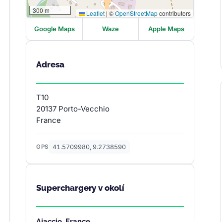
300 m
Leaflet
|
©
OpenStreetMap
contributors
Google Maps
Waze
Apple Maps
Adresa
T10
20137 Porto-Vecchio
France
41.5709980, 9.2738590
GPS
Superchargery v okolí
Ajaccio, France