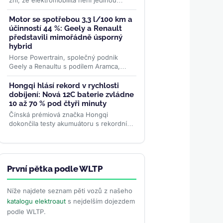
zní, že elektromobilita není jedinou
budoucností. Globální žebříček za
červen 2026 ale ukazuje...
>>
Motor se spotřebou 3,3 l/100 km a
účinností 44 %: Geely a Renault
představili mimořádně úsporný
hybrid
Horse Powertrain, společný podnik
Geely a Renaultu s podílem Aramca,
představil systém, který během měsíců
promění elektromobilovou...
>>
Hongqi hlásí rekord v rychlosti
dobíjení: Nová 12C baterie zvládne
10 až 70 % pod čtyři minuty
Čínská prémiová značka Hongqi
dokončila testy akumuátoru s rekordním
dobíjecím koeficientem 12C. Z 10 na 70
% kapacity se nabije za 3...
>>
První pětka podle WLTP
Níže najdete seznam pěti vozů z našeho
katalogu elektroaut
s nejdelším dojezdem
podle WLTP.