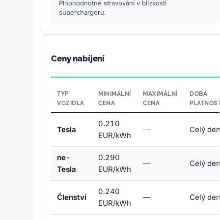
Plnohodnotné stravování v blízkosti
superchargeru.
Ceny nabíjení
TYP
MINIMÁLNÍ
MAXIMÁLNÍ
DOBA
VOZIDLA
CENA
CENA
PLATNOST
0.210
Tesla
—
Celý de
EUR/kWh
ne-
0.290
—
Celý de
Tesla
EUR/kWh
0.240
Členství
—
Celý de
EUR/kWh