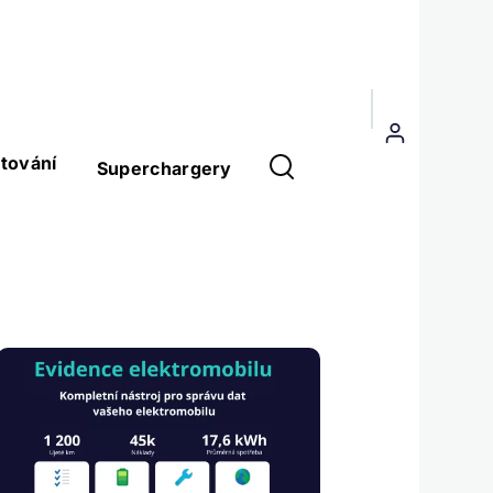
Menu
uživatelského
tování
Superchargery
účtu
Obrázek