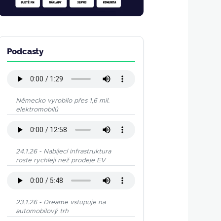
Podcasty
Německo vyrobilo přes 1,6 mil.
elektromobilů
24.1.26 - Nabíjecí infrastruktura
roste rychleji než prodeje EV
23.1.26 - Dreame vstupuje na
automobilový trh