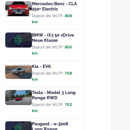
Mercedes-Benz - CLA
250+ Electric
Dojezd dle WLTP:
808
km
BMW - iX3 50 xDrive
Neue Klasse
Dojezd dle WLTP:
805
km
Kia - EV6
Dojezd dle WLTP:
708
km
Tesla - Model 3 Long
Range RWD
Dojezd dle WLTP:
702
km
Peugeot - e-3008
Long Range