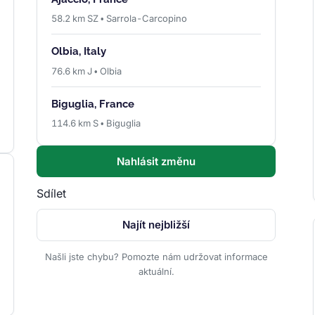
58.2 km SZ • Sarrola-Carcopino
Olbia, Italy
76.6 km J • Olbia
Biguglia, France
114.6 km S • Biguglia
Nahlásit změnu
Sdílet
Najít nejbližší
Našli jste chybu? Pomozte nám udržovat informace
aktuální.