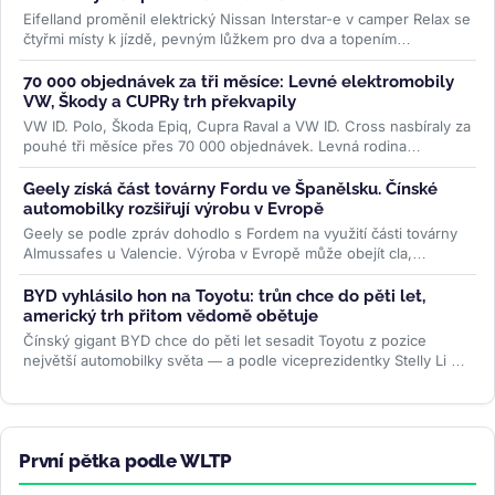
Eifelland proměnil elektrický Nissan Interstar-e v camper Relax se
čtyřmi místy k jízdě, pevným lůžkem pro dva a topením
napájeným z...
>>
70 000 objednávek za tři měsíce: Levné elektromobily
VW, Škody a CUPRy trh překvapily
VW ID. Polo, Škoda Epiq, Cupra Raval a VW ID. Cross nasbíraly za
pouhé tři měsíce přes 70 000 objednávek. Levná rodina
elektromobilů...
>>
Geely získá část továrny Fordu ve Španělsku. Čínské
automobilky rozšiřují výrobu v Evropě
Geely se podle zpráv dohodlo s Fordem na využití části továrny
Almussafes u Valencie. Výroba v Evropě může obejít cla,
zachránit kapacity...
>>
BYD vyhlásilo hon na Toyotu: trůn chce do pěti let,
americký trh přitom vědomě obětuje
Čínský gigant BYD chce do pěti let sesadit Toyotu z pozice
největší automobilky světa — a podle viceprezidentky Stelly Li k
tomu...
>>
První pětka podle WLTP