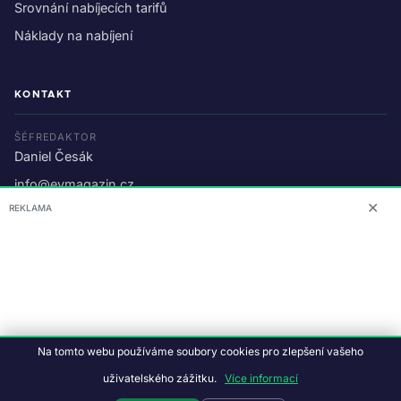
Srovnání nabíjecích tarifů
Náklady na nabíjení
KONTAKT
ŠÉFREDAKTOR
Daniel Česák
info@evmagazin.cz
✕
REKLAMA
O nás
Reklama
© 2026 EV Magazin.
Podmínky a ochrana dat
.
Na tomto webu používáme soubory cookies pro zlepšení vašeho
Data:
CC BY-NC-SA 4.0
·
© OpenStreetMap
uživatelského zážitku.
Více informací
Tvorba webu:
Studiografix