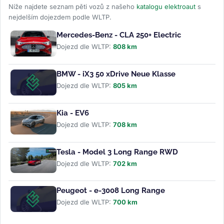
Níže najdete seznam pěti vozů z našeho
katalogu elektroaut
s
nejdelším dojezdem podle WLTP.
Mercedes-Benz - CLA 250+ Electric
Dojezd dle WLTP:
808 km
BMW - iX3 50 xDrive Neue Klasse
Dojezd dle WLTP:
805 km
Kia - EV6
Dojezd dle WLTP:
708 km
Tesla - Model 3 Long Range RWD
Dojezd dle WLTP:
702 km
Peugeot - e-3008 Long Range
Dojezd dle WLTP:
700 km