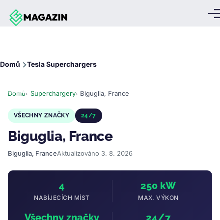
Přejít k hlavnímu obsahu
Me
Drobečková
Domů
Tesla Superchargers
navigace
Domů
Superchargery
Biguglia, France
VŠECHNY ZNAČKY
24/7
Biguglia, France
Biguglia, France
Aktualizováno 3. 8. 2026
4
250 kW
NABÍJECÍCH MÍST
MAX. VÝKON
Všechny značky
24/7