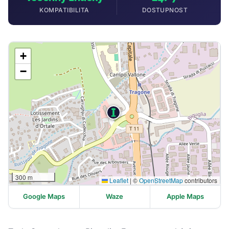
KOMPATIBILITA
DOSTUPNOST
+
−
300 m
Leaflet
|
©
OpenStreetMap
contributors
Google Maps
Waze
Apple Maps