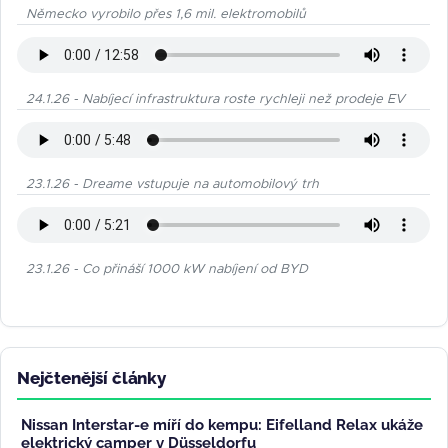
Německo vyrobilo přes 1,6 mil. elektromobilů
24.1.26 - Nabíjecí infrastruktura roste rychleji než prodeje EV
23.1.26 - Dreame vstupuje na automobilový trh
23.1.26 - Co přináší 1000 kW nabíjení od BYD
Nejčtenější články
Nissan Interstar-e míří do kempu: Eifelland Relax ukáže
elektrický camper v Düsseldorfu