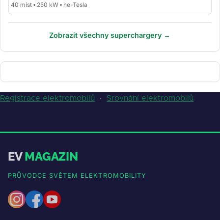
40 míst • 250 kW • ne-Tesla
Zobrazit všechny superchargery →
Registrace elektromobilů
·
Srovnání elektromobilů
EV
MAGAZIN
PRŮVODCE SVĚTEM ELEKTROMOBILITY