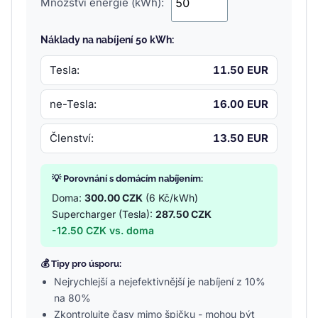
Množství energie (kWh):
Náklady na nabíjení 50 kWh:
Tesla:
11.50 EUR
ne-Tesla:
16.00 EUR
Členství:
13.50 EUR
💡 Porovnání s domácím nabíjením:
Doma:
300.00 CZK
(6 Kč/kWh)
Supercharger (Tesla):
287.50 CZK
-12.50 CZK vs. doma
💰 Tipy pro úsporu:
Nejrychlejší a nejefektivnější je nabíjení z 10%
na 80%
Zkontrolujte časy mimo špičku - mohou být