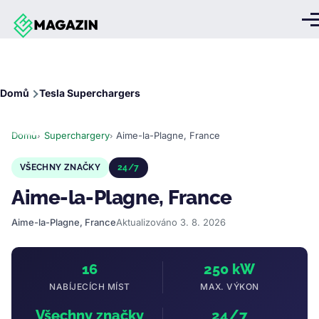
Přejít k hlavnímu obsahu
Me
Drobečková
Domů
Tesla Superchargers
navigace
Domů
Superchargery
Aime-la-Plagne, France
VŠECHNY ZNAČKY
24/7
Aime-la-Plagne, France
Aime-la-Plagne, France
Aktualizováno 3. 8. 2026
16
250 kW
NABÍJECÍCH MÍST
MAX. VÝKON
Všechny značky
24/7