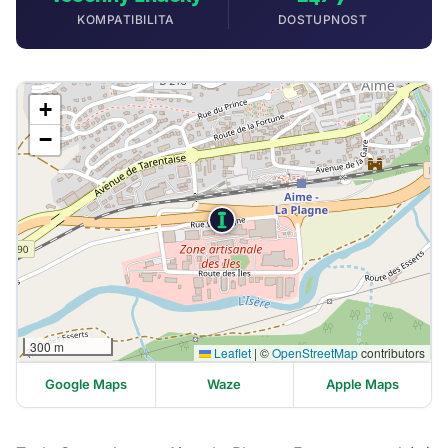
KOMPATIBILITA
DOSTUPNOST
+
−
300 m
Leaflet
|
©
OpenStreetMap
contributors
Google Maps
Waze
Apple Maps