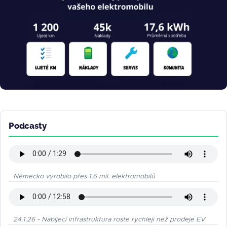
Podcasty
Německo vyrobilo přes 1,6 mil. elektromobilů
24.1.26 - Nabíjecí infrastruktura roste rychleji než prodeje EV