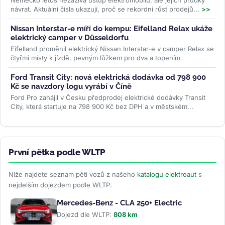
návrat. Aktuální čísla ukazují, proč se rekordní růst prodejů...
>>
Nissan Interstar-e míří do kempu: Eifelland Relax ukáže
elektrický camper v Düsseldorfu
Eifelland proměnil elektrický Nissan Interstar-e v camper Relax se
čtyřmi místy k jízdě, pevným lůžkem pro dva a topením
napájeným z...
>>
Ford Transit City: nová elektrická dodávka od 798 900
Kč se navzdory logu vyrábí v Číně
Ford Pro zahájil v Česku předprodej elektrické dodávky Transit
City, která startuje na 798 900 Kč bez DPH a v městském
provozu ujede až 381...
>>
První pětka podle WLTP
Níže najdete seznam pěti vozů z našeho
katalogu elektroaut
s
nejdelším dojezdem podle WLTP.
Mercedes-Benz - CLA 250+ Electric
Dojezd dle WLTP:
808 km