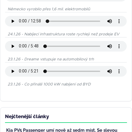
Německo vyrobilo přes 1,6 mil. elektromobilů
24.1.26 - Nabíjecí infrastruktura roste rychleji než prodeje EV
23.1.26 - Dreame vstupuje na automobilový trh
23.1.26 - Co přináší 1000 kW nabíjení od BYD
Nejčtenější články
Kia PV5 Passenger umí nově až sedm míst. Se slevou