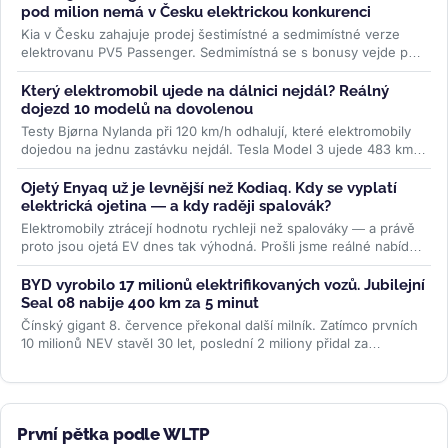
pod milion nemá v Česku elektrickou konkurenci
Kia v Česku zahajuje prodej šestimístné a sedmimístné verze
elektrovanu PV5 Passenger. Sedmimístná se s bonusy vejde pod
milion korun —...
>>
Který elektromobil ujede na dálnici nejdál? Reálný
dojezd 10 modelů na dovolenou
Testy Bjørna Nylanda při 120 km/h odhalují, které elektromobily
dojedou na jednu zastávku nejdál. Tesla Model 3 ujede 483 km,
některá SUV o...
>>
Ojetý Enyaq už je levnější než Kodiaq. Kdy se vyplatí
elektrická ojetina — a kdy raději spalovák?
Elektromobily ztrácejí hodnotu rychleji než spalováky — a právě
proto jsou ojetá EV dnes tak výhodná. Prošli jsme reálné nabídky
na...
>>
BYD vyrobilo 17 milionů elektrifikovaných vozů. Jubilejní
Seal 08 nabije 400 km za 5 minut
Čínský gigant 8. července překonal další milník. Zatímco prvních
10 milionů NEV stavěl 30 let, poslední 2 miliony přidal za
necelých...
>>
První pětka podle WLTP