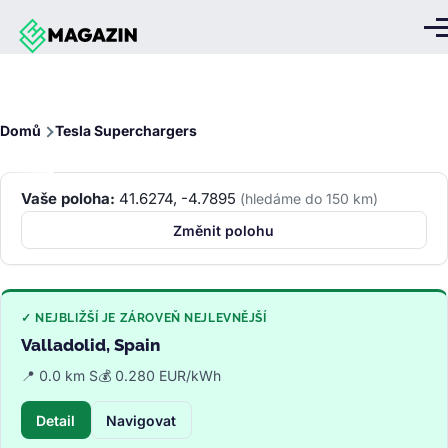
Přejít k hlavnímu obsahu
Me
Drobečková
Domů
Tesla Superchargers
navigace
Vaše poloha:
41.6274, -4.7895
(hledáme do 150 km)
Změnit polohu
✓ NEJBLIŽŠÍ JE ZÁROVEŇ NEJLEVNĚJŠÍ
Valladolid, Spain
📍 0.0 km S
💰 0.280 EUR/kWh
Detail
Navigovat