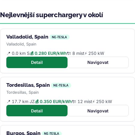
Nejlevnější superchargery v okolí
Valladolid, Spain
NE-TESLA
Valladolid, Spain
📍 0.0 km S
💰 0.280 EUR/kWh
🔌 8 míst
⚡ 250 kW
Detail
Navigovat
Tordesillas, Spain
NE-TESLA
Tordesillas, Spain
📍 17.7 km JZ
💰 0.350 EUR/kWh
🔌 12 míst
⚡ 250 kW
Detail
Navigovat
Burgos, Spain
NE-TESLA