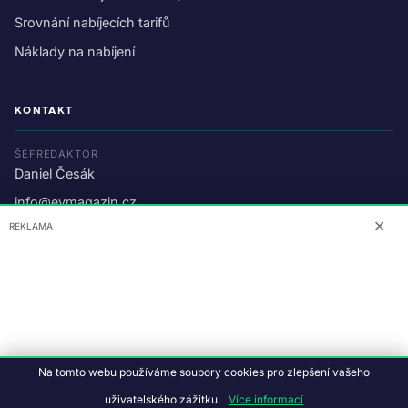
Srovnání nabíjecích tarifů
Náklady na nabíjení
KONTAKT
ŠÉFREDAKTOR
Daniel Česák
info@evmagazin.cz
✕
REKLAMA
O nás
Reklama
© 2026 EV Magazin.
Podmínky a ochrana dat
.
Na tomto webu používáme soubory cookies pro zlepšení vašeho
Data:
CC BY-NC-SA 4.0
·
© OpenStreetMap
uživatelského zážitku.
Více informací