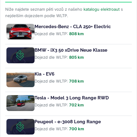
Níže najdete seznam pěti vozů z našeho
katalogu elektroaut
s
nejdelším dojezdem podle WLTP.
Mercedes-Benz - CLA 250+ Electric
Dojezd dle WLTP:
808 km
BMW - iX3 50 xDrive Neue Klasse
Dojezd dle WLTP:
805 km
Kia - EV6
Dojezd dle WLTP:
708 km
Tesla - Model 3 Long Range RWD
Dojezd dle WLTP:
702 km
Peugeot - e-3008 Long Range
Dojezd dle WLTP:
700 km