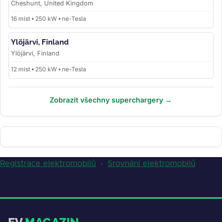
Cheshunt, United Kingdom
16 míst • 250 kW • ne-Tesla
Ylöjärvi, Finland
Ylöjärvi, Finland
12 míst • 250 kW • ne-Tesla
Zobrazit všechny superchargery →
Registrace elektromobilů
·
Srovnání elektromobilů