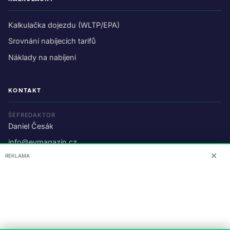
Kalkulačka dojezdu (WLTP/EPA)
Srovnání nabíjecích tarifů
Náklady na nabíjení
KONTAKT
ŠÉFREDAKTOR
Daniel Česák
info@evmagazin.cz
✕
REKLAMA
O nás
Reklama