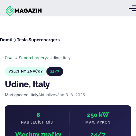
Přejít k hlavnímu obsahu
Me
Drobečková
Domů
Tesla Superchargers
navigace
Domů
Superchargery
Udine, Italy
VŠECHNY ZNAČKY
24/7
Udine, Italy
Martignacco, Italy
Aktualizováno 3. 8. 2026
8
250 kW
NABÍJECÍCH MÍST
MAX. VÝKON
Všechny značky
24/7