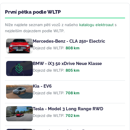
První pětka podle WLTP
Níže najdete seznam pěti vozů z našeho
katalogu elektroaut
s
nejdelším dojezdem podle WLTP.
Mercedes-Benz - CLA 250+ Electric
Dojezd dle WLTP:
808 km
BMW - iX3 50 xDrive Neue Klasse
Dojezd dle WLTP:
805 km
Kia - EV6
Dojezd dle WLTP:
708 km
Tesla - Model 3 Long Range RWD
Dojezd dle WLTP:
702 km