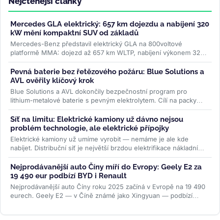
Nejčtenější články
Mercedes GLA elektrický: 657 km dojezdu a nabíjení 320
kW mění kompaktní SUV od základů
Mercedes-Benz představil elektrický GLA na 800voltové
platformě MMA: dojezd až 657 km WLTP, nabíjení výkonem 320
kW a plnění na 80 % za 22...
>>
Pevná baterie bez řetězového požáru: Blue Solutions a
AVL ověřily klíčový krok
Blue Solutions a AVL dokončily bezpečnostní program pro
lithium-metalové baterie s pevným elektrolytem. Cílí na packy
bez šíření tepelné...
>>
Síť na limitu: Elektrické kamiony už dávno nejsou
problém technologie, ale elektrické přípojky
Elektrické kamiony už umíme vyrobit — nemáme je ale kde
nabíjet. Distribuční síť je největší brzdou elektrifikace nákladní
dopravy....
>>
Nejprodávanější auto Číny míří do Evropy: Geely E2 za
19 490 eur podbízí BYD i Renault
Nejprodávanější auto Číny roku 2025 začíná v Evropě na 19 490
eurech. Geely E2 — v Číně známé jako Xingyuan — podbízí
BYD...
>>