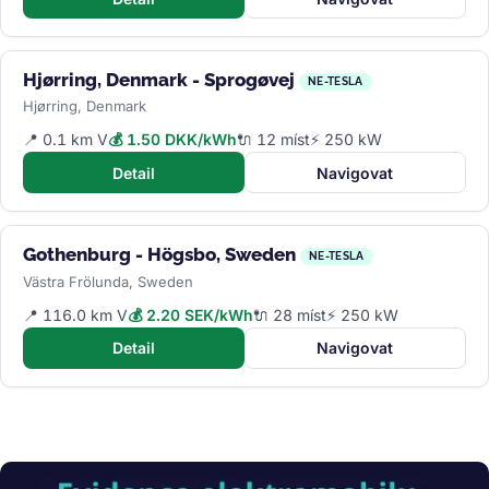
Hjørring, Denmark - Sprogøvej
NE-TESLA
Hjørring, Denmark
📍 0.1 km V
💰 1.50 DKK/kWh
🔌 12 míst
⚡ 250 kW
Detail
Navigovat
Gothenburg - Högsbo, Sweden
NE-TESLA
Västra Frölunda, Sweden
📍 116.0 km V
💰 2.20 SEK/kWh
🔌 28 míst
⚡ 250 kW
Detail
Navigovat
Obrázek