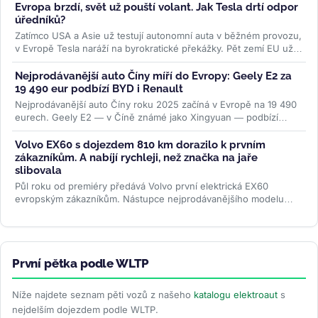
Evropa brzdí, svět už pouští volant. Jak Tesla drtí odpor
úředníků?
Zatímco USA a Asie už testují autonomní auta v běžném provozu,
v Evropě Tesla naráží na byrokratické překážky. Pět zemí EU už
ale...
>>
Nejprodávanější auto Číny míří do Evropy: Geely E2 za
19 490 eur podbízí BYD i Renault
Nejprodávanější auto Číny roku 2025 začíná v Evropě na 19 490
eurech. Geely E2 — v Číně známé jako Xingyuan — podbízí
BYD...
>>
Volvo EX60 s dojezdem 810 km dorazilo k prvním
zákazníkům. A nabíjí rychleji, než značka na jaře
slibovala
Půl roku od premiéry předává Volvo první elektrická EX60
evropským zákazníkům. Nástupce nejprodávanějšího modelu
značky potvrdil...
>>
První pětka podle WLTP
Níže najdete seznam pěti vozů z našeho
katalogu elektroaut
s
nejdelším dojezdem podle WLTP.