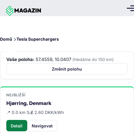
Přejít k hlavnímu obsahu
Me
Drobečková
Domů
Tesla Superchargers
navigace
Vaše poloha:
57.4559, 10.0407
(hledáme do 150 km)
Změnit polohu
NEJBLIŽŠÍ
Hjørring, Denmark
📍 0.0 km S
💰 2.60 DKK/kWh
Detail
Navigovat