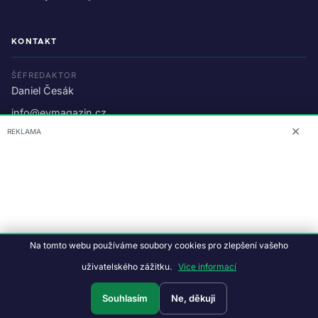
KONTAKT
ŠÉFREDAKTOR
Daniel Česák
info@evmagazin.cz
✕
REKLAMA
O nás
Reklama
© 2026 EV Magazin.
Podmínky a ochrana dat
.
Na tomto webu používáme soubory cookies pro zlepšení vašeho
Data:
CC BY-NC-SA 4.0
·
© OpenStreetMap
uživatelského zážitku.
Více informací
Tvorba webu:
Studiografix
Souhlasím
Ne, děkuji