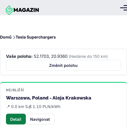
Přejít k hlavnímu obsahu
Me
Drobečková
Domů
Tesla Superchargers
navigace
Vaše poloha:
52.1703, 20.9360
(hledáme do 150 km)
Změnit polohu
NEJBLIŽŠÍ
Warszawa, Poland - Aleja Krakowska
📍 0.0 km S
💰 1.10 PLN/kWh
Detail
Navigovat