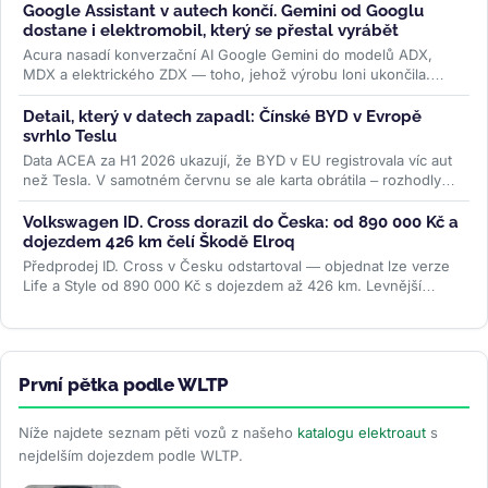
Google Assistant v autech končí. Gemini od Googlu
dostane i elektromobil, který se přestal vyrábět
Acura nasadí konverzační AI Google Gemini do modelů ADX,
MDX a elektrického ZDX — toho, jehož výrobu loni ukončila.
Přidává se k vlně,...
>>
Detail, který v datech zapadl: Čínské BYD v Evropě
svrhlo Teslu
Data ACEA za H1 2026 ukazují, že BYD v EU registrovala víc aut
než Tesla. V samotném červnu se ale karta obrátila – rozhodly
ceny paliv i...
>>
Volkswagen ID. Cross dorazil do Česka: od 890 000 Kč a
dojezdem 426 km čelí Škodě Elroq
Předprodej ID. Cross v Česku odstartoval — objednat lze verze
Life a Style od 890 000 Kč s dojezdem až 426 km. Levnější
Trend za 691 000 Kč...
>>
První pětka podle WLTP
Níže najdete seznam pěti vozů z našeho
katalogu elektroaut
s
nejdelším dojezdem podle WLTP.