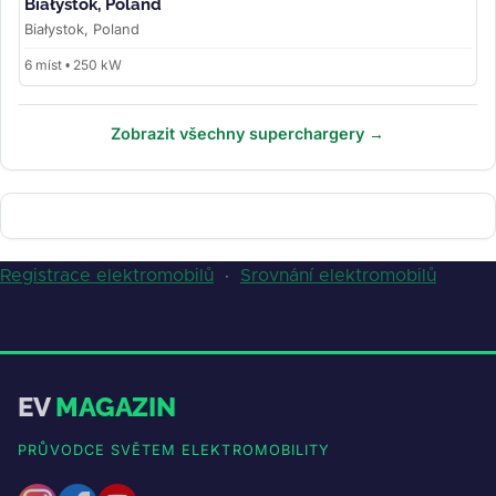
Białystok, Poland
Białystok, Poland
6 míst • 250 kW
Zobrazit všechny superchargery →
Registrace elektromobilů
·
Srovnání elektromobilů
EV
MAGAZIN
PRŮVODCE SVĚTEM ELEKTROMOBILITY