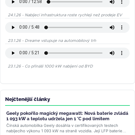
24.1.26 - Nabíjecí infrastruktura roste rychleji než prodeje EV
23.1.26 - Dreame vstupuje na automobilový trh
23.1.26 - Co přináší 1000 kW nabíjení od BYD
Nejčtenější články
Geely pokořilo magický megawatt: Nová baterie zvládá
1 093 kW a teplotu udržela jen 1 °C pod limitem
Čínská automobilka Geely dosáhla v certifikovaných testech
nabíjecího výkonu 1 093 kW na straně vozidla. Její LFP baterie