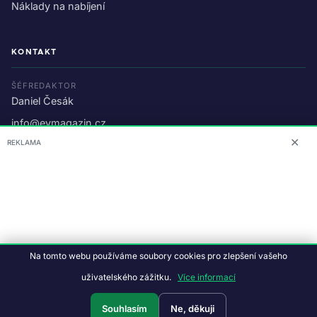
Náklady na nabíjení
KONTAKT
ŠÉFREDAKTOR
Daniel Česák
info@evmagazin.cz
✕
REKLAMA
O nás
Reklama
© 2026 EV Magazin.
Podmínky a ochrana dat
.
Na tomto webu používáme soubory cookies pro zlepšení vašeho
Data:
CC BY-NC-SA 4.0
·
© OpenStreetMap
uživatelského zážitku.
Více informací
Tvorba webu:
Studiografix
Souhlasím
Ne, děkuji