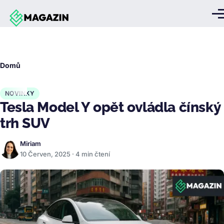
Přejít k hlavnímu obsahu
Me
Drobečková
Domů
navigace
NOVINKY
Tesla Model Y opět ovládla čínský
trh SUV
Miriam
10 Červen, 2025 · 4 min čtení