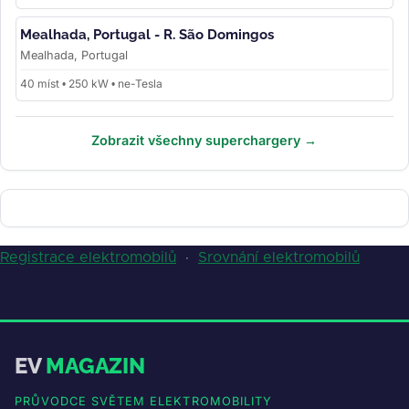
Mealhada, Portugal - R. São Domingos
Mealhada, Portugal
40 míst • 250 kW • ne-Tesla
Zobrazit všechny superchargery →
Registrace elektromobilů
·
Srovnání elektromobilů
EV
MAGAZIN
PRŮVODCE SVĚTEM ELEKTROMOBILITY