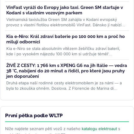
Aegis Gold Brick...
>>
VinFast vyráží do Evropy jako taxi. Green SM startuje v
Kodani s vlastním vozovým parkem
Vietnamská taxislužba Green SM zahájila v Kodani evropský
provoz s vlastní flotilou elektromobilů VinFast. Dánsko jí nabízí
mimořádně...
>>
Kia e-Niro: Král zdraví baterie po 100 000 km a proč ho
milují odborníci
Kia e-Niro se stala absolutním vítězem žebříčku zdraví baterií,
kde i po vysokém nájezdu 100 000 km si udržuje téměř
původní...
>>
ŽIVĚ Z CESTY: 1 766 km s XPENG G6 na jih Itálie — vedra
38 °C, nabíjení do 20 minut a řidiči, pro které jsou pruhy
jen doporučení
Druhá etapa naší rodinné cesty elektromobilem je za námi — a
byla to zkouška ohněm. Doslova. Z Florencie do Marina di
Camerota v Kampánii...
>>
První pětka podle WLTP
Níže najdete seznam pěti vozů z našeho
katalogu elektroaut
s