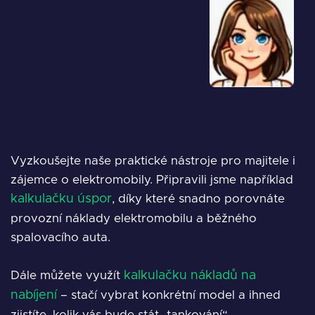
Obrázek
Tip na vyzkoušení:
Vyzkoušejte naše praktické nástroje pro majitele i
zájemce o elektromobily. Připravili jsme například
kalkulačku úspor
, díky které snadno porovnáte
provozní náklady elektromobilu a běžného
spalovacího auta.
Dále můžete využít
kalkulačku nákladů na
nabíjení
– stačí vybrat konkrétní model a ihned
zjistíte, kolik vás bude stát „tankování“.