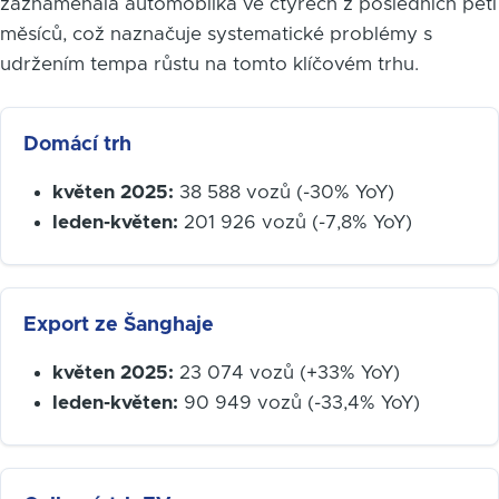
zaznamenala automobilka ve čtyřech z posledních pěti
měsíců, což naznačuje systematické problémy s
udržením tempa růstu na tomto klíčovém trhu.
Domácí trh
květen 2025:
38 588 vozů (-30% YoY)
leden-květen:
201 926 vozů (-7,8% YoY)
Export ze Šanghaje
květen 2025:
23 074 vozů (+33% YoY)
leden-květen:
90 949 vozů (-33,4% YoY)