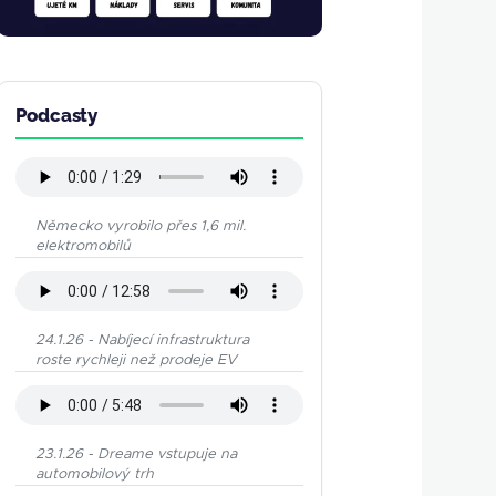
Podcasty
Německo vyrobilo přes 1,6 mil.
elektromobilů
24.1.26 - Nabíjecí infrastruktura
roste rychleji než prodeje EV
23.1.26 - Dreame vstupuje na
automobilový trh