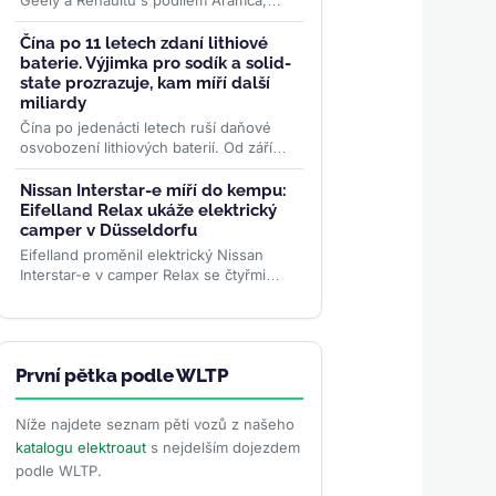
Geely a Renaultu s podílem Aramca,
představil systém, který během měsíců
promění elektromobilovou...
>>
Čína po 11 letech zdaní lithiové
baterie. Výjimka pro sodík a solid-
state prozrazuje, kam míří další
miliardy
Čína po jedenácti letech ruší daňové
osvobození lithiových baterií. Od září
zaplatí výrobci 2 %, od roku 2027
dvojnásobek. Sodíkové...
>>
Nissan Interstar-e míří do kempu:
Eifelland Relax ukáže elektrický
camper v Düsseldorfu
Eifelland proměnil elektrický Nissan
Interstar-e v camper Relax se čtyřmi
místy k jízdě, pevným lůžkem pro dva a
topením napájeným z...
>>
První pětka podle WLTP
Níže najdete seznam pěti vozů z našeho
katalogu elektroaut
s nejdelším dojezdem
podle WLTP.