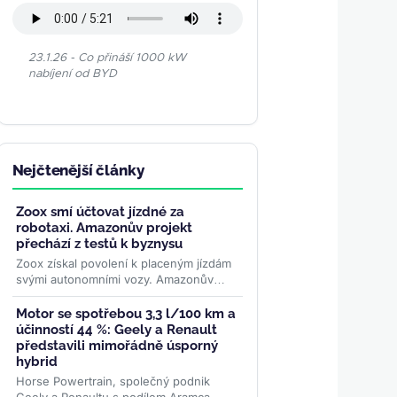
23.1.26 - Co přináší 1000 kW
nabíjení od BYD
Nejčtenější články
Zoox smí účtovat jízdné za
robotaxi. Amazonův projekt
přechází z testů k byznysu
Zoox získal povolení k placeným jízdám
svými autonomními vozy. Amazonův
projekt se tak přesouvá od testování k
dopravní službě, kde...
>>
Motor se spotřebou 3,3 l/100 km a
účinností 44 %: Geely a Renault
představili mimořádně úsporný
hybrid
Horse Powertrain, společný podnik