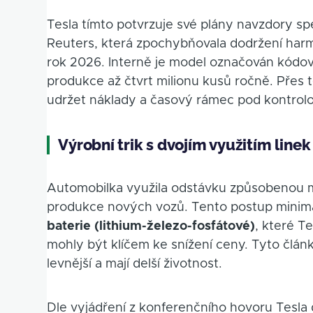
Tesla tímto potvrzuje své plány navzdory s
Reuters, která zpochybňovala dodržení har
rok 2026. Interně je model označován kódo
produkce až čtvrt milionu kusů ročně. Přes 
udržet náklady a časový rámec pod kontrol
Výrobní trik s dvojím využitím linek
Automobilka využila odstávku způsobenou mo
produkce nových vozů. Tento postup minima
baterie (lithium-železo-fosfátové)
, které Te
mohly být klíčem ke snížení ceny. Tyto článk
levnější a mají delší životnost.
Dle vyjádření z konferenčního hovoru Tesla