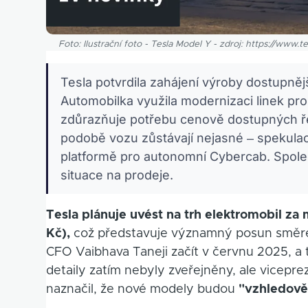
Foto: Ilustrační foto - Tesla Model Y - zdroj: https://www.
Tesla potvrdila zahájení výroby dostupněj
Automobilka využila modernizaci linek pr
zdůrazňuje potřebu cenově dostupných řeš
podobě vozu zůstávají nejasné – spekula
platformě pro autonomní Cybercab. Společ
situace na prodeje.
Tesla plánuje uvést na trh elektromobil z
Kč),
což představuje významný posun směre
CFO Vaibhava Taneji začít v červnu 2025, a t
detaily zatím nebyly zveřejněny, ale vicepr
naznačil, že nové modely budou
"vzhledově