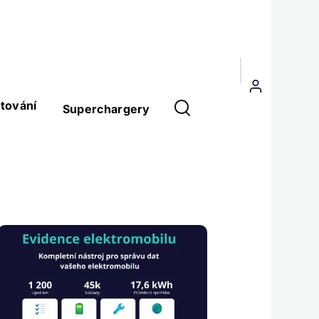
Menu
uživatelského
tování
Superchargery
účtu
Obrázek