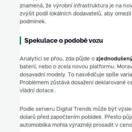
znamená, že výrobní infrastruktura je na no
zvýšit podíl lokálních dodavatelů, aby omez
podmínek.
Spekulace o podobě vozu
Analytici se přou, zda půjde o
zjednodušený
baterií, nebo o zcela novou platformu. Morav
dosavadní modely. To nasvědčuje spíše vari
Problémem zůstává dosažení deklarované c
vládní dotace.
Podle serveru Digital Trends může být výsl
dolarů před započtením pobídek. Přesto půjd
automobilka mohla výrazněji prosadit v ceno