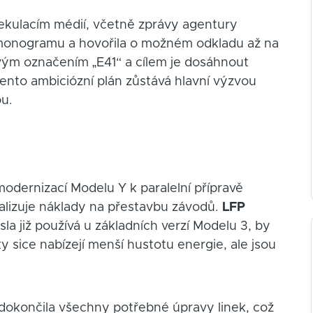
pekulacím médií, včetně zprávy agentury
monogramu a hovořila o možném odkladu až na
vým označením „E41“ a cílem je dosáhnout
tento ambiciózní plán zůstává hlavní výzvou
ou.
dernizací Modelu Y k paralelní přípravě
lizuje náklady na přestavbu závodů.
LFP
sla již používá u základních verzí Modelu 3, by
y sice nabízejí menší hustotu energie, ale jsou
 dokončila všechny potřebné úpravy linek, což