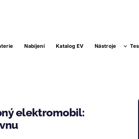
aterie
Nabíjení
Katalog EV
Nástroje
Tes
pný elektromobil:
rvnu