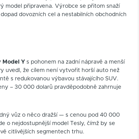
vý model připravena. Výrobce se přitom snaží
il dopad dovozních cel a nestabilních obchodních
 Model Y
s pohonem na zadní nápravě a menší
y uvedl, že cílem není vytvořit horší auto než
antě s redukovanou výbavou stávajícího SUV.
eny – 30 000 dolarů pravděpodobně zahrnuje
edný vůz o něco dražší — s cenou pod 40 000
e o nejdostupnější model Tesly, čímž by se
vě citlivějších segmentech trhu.