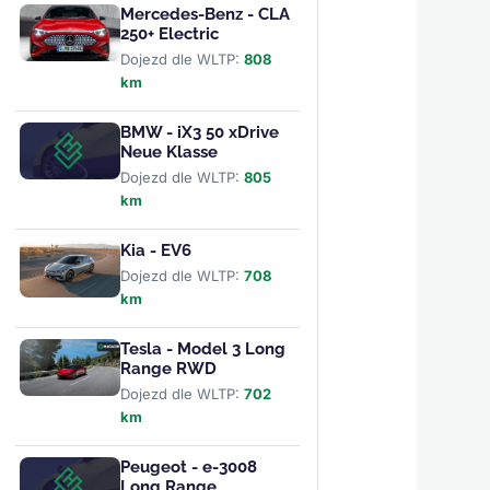
Mercedes-Benz - CLA
250+ Electric
Dojezd dle WLTP:
808
km
BMW - iX3 50 xDrive
Neue Klasse
Dojezd dle WLTP:
805
km
Kia - EV6
Dojezd dle WLTP:
708
km
Tesla - Model 3 Long
Range RWD
Dojezd dle WLTP:
702
km
Peugeot - e-3008
Long Range