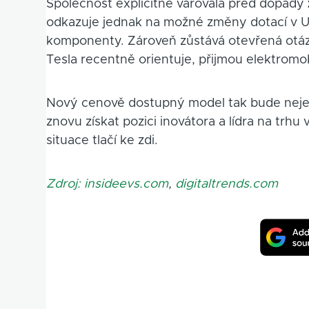
Společnost explicitně varovala před dopady
odkazuje jednak na možné změny dotací v US
komponenty. Zároveň zůstává otevřená otázka
Tesla recentně orientuje, přijmou elektromo
Nový cenově dostupný model tak bude nejen
znovu získat pozici inovátora a lídra na trh
situace tlačí ke zdi.
Zdroj: insideevs.com
,
digitaltrends.com