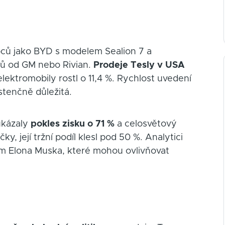
bců jako BYD s modelem Sealion 7 a
ů od GM nebo Rivian.
Prodeje Tesly v USA
elektromobily rostl o 11,4 %. Rychlost uvedení
tenčně důležitá.
 ukázaly
pokles zisku o 71 %
a celosvětový
ky, její tržní podíl klesl pod 50 %. Analytici
kům Elona Muska, které mohou ovlivňovat