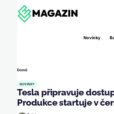
Přejít k hlavnímu obsahu
Hlavní
Novinky
B
Nástroje sub-navigation
navigace
Drobečková
Domů
navigace
NOVINKY
Tesla připravuje dostu
Produkce startuje v če