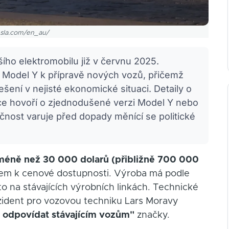
tesla.com/en_au/
šího elektromobilu již v červnu 2025.
o Model Y k přípravě nových vozů, přičemž
ení v nejisté ekonomické situaci. Detaily o
ce hovoří o zjednodušené verzi Model Y nebo
nost varuje před dopady měnící se politické
a méně než 30 000 dolarů (přibližně 700 000
m k cenové dostupnosti. Výroba má podle
o na stávajících výrobních linkách. Technické
ezident pro vozovou techniku Lars Moravy
 odpovídat stávajícím vozům"
značky.