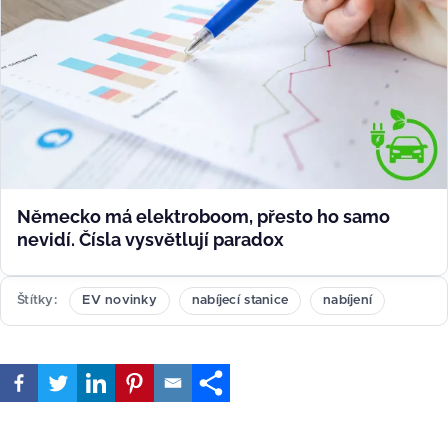
Německo má elektroboom, přesto ho samo
nevidí. Čísla vysvětlují paradox
Štítky
EV novinky
nabíjecí stanice
nabíjení