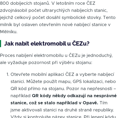
800 dobíjecích stojanů. V letošním roce ČEZ
zdvojnásobil počet ultrarychlých nabíjecích stanic,
jejichž celkový počet dosáhl symbolické stovky. Tento
milník byl oslaven otevřením nové nabíjecí stanice v
Mělníku.
Jak nabít elektromobil u ČEZu?
Proces nabíjení elektromobilu u ČEZu je jednoduchý,
ale vyžaduje pozornost při výběru stojanu:
Otevřete mobilní aplikaci ČEZ a vyberte nabíjecí
stanici. Můžete použít mapu, GPS lokalizaci, nebo
QR kód přímo na stojanu. Pozor na nepřesnosti –
například
QR kódy někdy odkazují na nesprávné
stanice, což se stalo například v Opavě.
Tím
jsme aktivovali stanici na druhé straně republiky.
Vždy si kontrolujte název stanice. Při lepení kódu