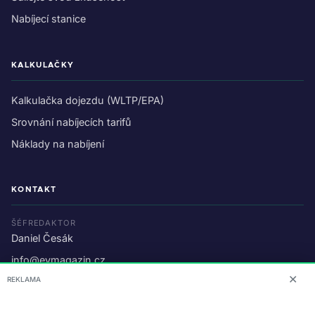
Nabíjecí stanice
KALKULAČKY
Kalkulačka dojezdu (WLTP/EPA)
Srovnání nabíjecích tarifů
Náklady na nabíjení
KONTAKT
ŠÉFREDAKTOR
Daniel Česák
info@evmagazin.cz
✕
REKLAMA
O nás
Reklama