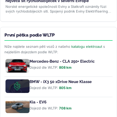
největší síť rychlonabíječek v severní Evropě
Norské energetické společnosti Eviny a Statkraft oznámily fúzi
svých rychlodobíjecích sítí. Spojený podnik Eviny Elektrifisering
bude mít...
>>
První pětka podle WLTP
Níže najdete seznam pěti vozů z našeho
katalogu elektroaut
s
nejdelším dojezdem podle WLTP.
Mercedes-Benz - CLA 250+ Electric
Dojezd dle WLTP:
808 km
BMW - iX3 50 xDrive Neue Klasse
Dojezd dle WLTP:
805 km
Kia - EV6
Dojezd dle WLTP:
708 km