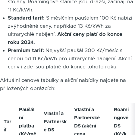
stojany. Roamingové stanice jsou dražší, začínají na
11 Kč/kWh.
Standard tarif:
S měsíčním paušálem 100 Kč nabízí
zvýhodněné ceny, například 13 Kč/kWh za
ultrarychlé nabíjení.
Akční ceny platí do konce
roku 2024
.
Premium tarif:
Nejvyšší paušál 300 Kč/měsíc s
cenou od 11 Kč/kWh pro ultrarychlé nabíjení. Akční
ceny i zde jsou platné do konce tohoto roku.
Aktuální cenové tabulky a akční nabídky najdete na
přiložených obrázcích:
Paušál
Vlastní a
Roami
Vlastní a
ní
Partnerské
ngové
Tar
Partnersk
platba
DS (akční
DS
if
é DS
(Kč/mě
cena
(Kč/k