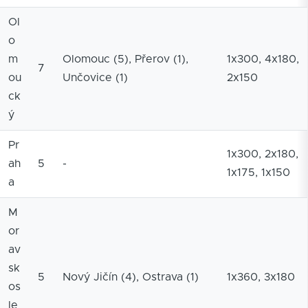
Ol
o
m
Olomouc (5), Přerov (1),
1x300, 4x180,
7
ou
Unčovice (1)
2x150
ck
ý
Pr
1x300, 2x180,
ah
5
-
1x175, 1x150
a
M
or
av
sk
5
Nový Jičín (4), Ostrava (1)
1x360, 3x180
os
le