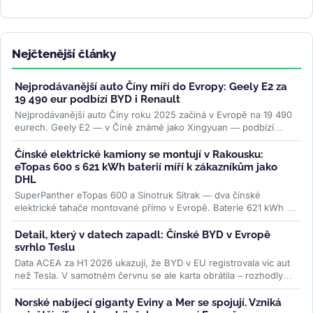
Nejčtenější články
Nejprodávanější auto Číny míří do Evropy: Geely E2 za
19 490 eur podbízí BYD i Renault
Nejprodávanější auto Číny roku 2025 začíná v Evropě na 19 490
eurech. Geely E2 — v Číně známé jako Xingyuan — podbízí
BYD...
>>
Čínské elektrické kamiony se montují v Rakousku:
eTopas 600 s 621 kWh baterií míří k zákazníkům jako
DHL
SuperPanther eTopas 600 a Sinotruk Sitrak — dva čínské
elektrické tahače montované přímo v Evropě. Baterie 621 kWh od
CATL, reálný...
>>
Detail, který v datech zapadl: Čínské BYD v Evropě
svrhlo Teslu
Data ACEA za H1 2026 ukazují, že BYD v EU registrovala víc aut
než Tesla. V samotném červnu se ale karta obrátila – rozhodly
ceny paliv i...
>>
Norské nabíjecí giganty Eviny a Mer se spojují. Vzniká