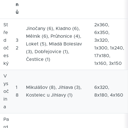
n
ů
St
2x360,
Jinočany (6), Kladno (6),
ře
6x350,
Mělník (6), Průhonice (4),
d
3
3x320,
Loket (5), Mladá Boleslav
oč
2
1x300, 1x240,
(3), Dobřejovice (1),
es
17x180,
Čestlice (1)
ký
1x160, 3x150
V
ys
1
Mikulášov (8), Jihlava (3),
6x320,
oč
8
Kostelec u Jihlavy (1)
8x180, 4x160
in
a
Pa
rd