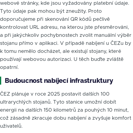
webové stránky, kde jsou vyžadovány platební údaje.
Tyto údaje pak mohou být zneužity. Proto
doporučujeme při skenování QR kódů pečlivě
kontrolovat URL adresu, na kterou jste přesměrováni,
a při jakýchkoliv pochybnostech zvolit manuální výběr
stojanu přímo v aplikaci. V případě nabíjení u ČEZu by
k tomu nemělo docházet, ale existují stojany, které
používají webovou autorizaci. U těch buďte zvláště
opatrní.
Budoucnost nabíjecí infrastruktury
ČEZ plánuje v roce 2025 postavit dalších 100
ultrarychlých stojanů. Tyto stanice umožní dobít
energii na dalších 150 kilometrů za pouhých 10 minut,
což zásadně zkracuje dobu nabíjení a zvyšuje komfort
uživatelů.