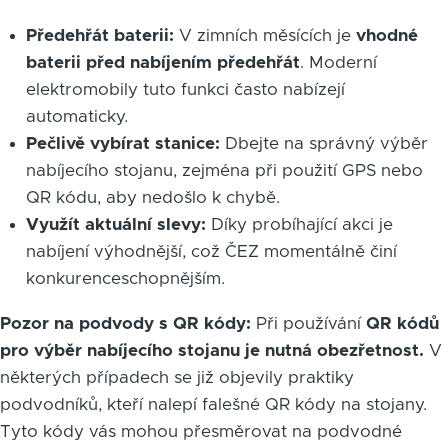
Předehřát baterii:
V zimních měsících je
vhodné
baterii před nabíjením předehřát
. Moderní
elektromobily tuto funkci často nabízejí
automaticky.
Pečlivě vybírat stanice:
Dbejte na správný výběr
nabíjecího stojanu, zejména při použití GPS nebo
QR kódu, aby nedošlo k chybě.
Využít aktuální slevy:
Díky probíhající akci je
nabíjení výhodnější, což ČEZ momentálně činí
konkurenceschopnějším.
Pozor na podvody s QR kódy:
Při používání
QR kódů
pro výběr nabíjecího stojanu je nutná obezřetnost.
V
některých případech se již objevily praktiky
podvodníků, kteří nalepí falešné QR kódy na stojany.
Tyto kódy vás mohou přesměrovat na podvodné