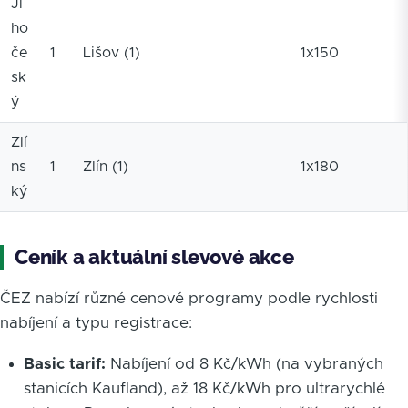
Ji
ho
če
1
Lišov (1)
1x150
sk
ý
Zlí
ns
1
Zlín (1)
1x180
ký
Ceník a aktuální slevové akce
ČEZ nabízí různé cenové programy podle rychlosti
nabíjení a typu registrace:
Basic tarif:
Nabíjení od 8 Kč/kWh (na vybraných
stanicích Kaufland), až 18 Kč/kWh pro ultrarychlé