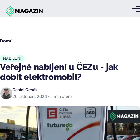
Přejít k hlavnímu obsahu
Me
Drobečková
Domů
navigace
NABÍJENÍ
Veřejné nabíjení u ČEZu - jak
dobít elektromobil?
Daniel Česák
26 Listopad, 2024 · 5 min čtení