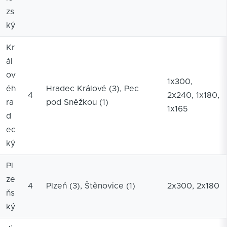
zs
ký
Kr
ál
ov
1x300,
éh
Hradec Králové (3), Pec
4
2x240, 1x180,
ra
pod Sněžkou (1)
1x165
d
ec
ký
Pl
ze
4
Plzeň (3), Štěnovice (1)
2x300, 2x180
ňs
ký