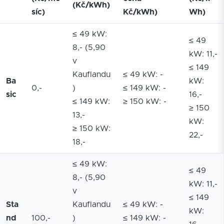
(Kč/kWh)
síc)
Kč/kWh)
Wh)
≤ 49 kW:
≤ 49
8,- (5,90
kW: 11,-
v
≤ 149
Kauflandu
≤ 49 kW: -
Ba
kW:
0,-
)
≤ 149 kW: -
sic
16,-
≤ 149 kW:
≥ 150 kW: -
≥ 150
13,-
kW:
≥ 150 kW:
22,-
18,-
≤ 49 kW:
≤ 49
8,- (5,90
kW: 11,-
v
≤ 149
Sta
Kauflandu
≤ 49 kW: -
kW:
nd
100,-
)
≤ 149 kW: -