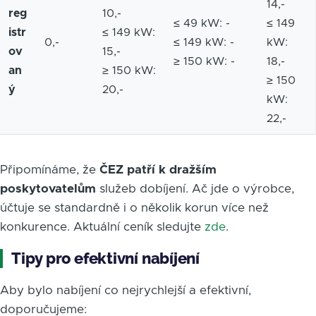
14,-
reg
10,-
≤ 49 kW: -
≤ 149
istr
≤ 149 kW:
0,-
≤ 149 kW: -
kW:
ov
15,-
≥ 150 kW: -
18,-
an
≥ 150 kW:
≥ 150
ý
20,-
kW:
22,-
Připomínáme, že
ČEZ patří k dražším
poskytovatelům
služeb dobíjení. Ač jde o výrobce,
účtuje se standardně i o několik korun více než
konkurence. Aktuální ceník sledujte
zde
.
Tipy pro efektivní nabíjení
Aby bylo nabíjení co nejrychlejší a efektivní,
doporučujeme: