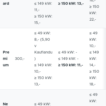
16,-
ard
≤ 149 kW:
≥ 150 kW: 13,-
≥ 150
11,-
kW:
≥ 150 kW:
22,-
15,-
≤ 49 kW:
≤ 49
8,- (5,90
kW:
v
10,-
Pre
Kauflandu
≤ 49 kW: -
≤ 149
mi
300,-
)
≤ 149 kW: -
kW:
um
≤ 149 kW:
≥ 150 kW: 11,-
14,-
10,-
≥ 150
≥ 150 kW:
kW:
13,-
18,-
≤ 49
kW:
Ne
≤ 49 kW: