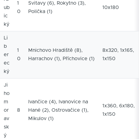
1
Svitavy (6), Rokytno (3),
ub
10x180
0
Polička (1)
ic
ký
Li
b
1
Mnichovo Hradiště (8),
8x320, 1x165,
er
0
Harrachov (1), Příchovice (1)
1x150
ec
ký
Ji
ho
m
Ivančice (4), Ivanovice na
1x360, 6x180,
or
8
Hané (2), Ostrovačice (1),
1x150
av
Mikulov (1)
sk
ý