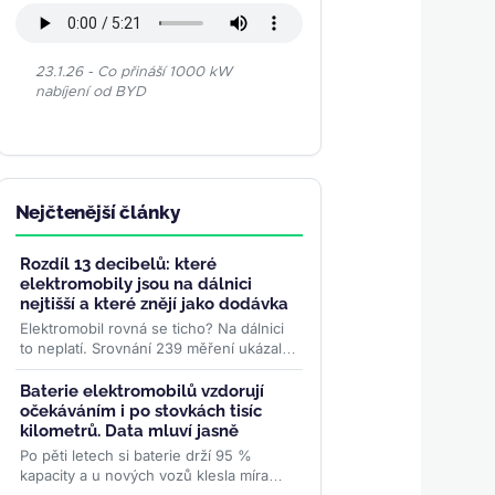
23.1.26 - Co přináší 1000 kW
nabíjení od BYD
Nejčtenější články
Rozdíl 13 decibelů: které
elektromobily jsou na dálnici
nejtišší a které znějí jako dodávka
Elektromobil rovná se ticho? Na dálnici
to neplatí. Srovnání 239 měření ukázalo
rozdíl 13 decibelů mezi nejtišším a
nejhlučnějším...
>>
Baterie elektromobilů vzdorují
očekáváním i po stovkách tisíc
kilometrů. Data mluví jasně
Po pěti letech si baterie drží 95 %
kapacity a u nových vozů klesla míra