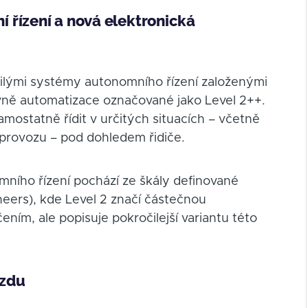
 řízení a nová elektronická
ilými systémy autonomního řízení založenými
rovně automatizace označované jako Level 2++.
ostatně řídit v určitých situacích – včetně
 provozu – pod dohledem řidiče.
ního řízení pochází ze škály definované
eers), kde Level 2 značí částečnou
ením, ale popisuje pokročilejší variantu této
ezdu