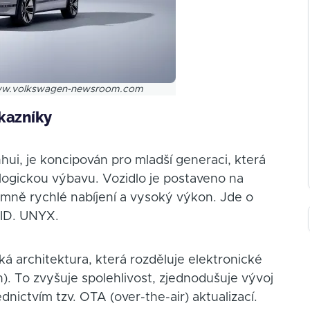
www.volkswagen-newsroom.com
ákazníky
i, je koncipován pro mladší generaci, která
ologickou výbavu. Vozidlo je postaveno na
mně rychlé nabíjení a vysoký výkon. Jde o
 ID. UNYX.
á architektura, která rozděluje elektronické
). To zvyšuje spolehlivost, zjednodušuje vývoj
nictvím tzv. OTA (over-the-air) aktualizací.