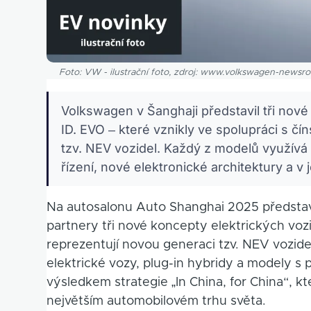
Foto: VW - ilustrační foto, zdroj: www.volkswagen-news
Volkswagen v Šanghaji představil tři nové
ID. EVO – které vznikly ve spolupráci s č
tzv. NEV vozidel. Každý z modelů využívá
řízení, nové elektronické architektury a 
Na autosalonu Auto Shanghai 2025 představ
partnery tři nové koncepty elektrických voz
reprezentují novou generaci tzv. NEV vozidel
elektrické vozy, plug-in hybridy a modely s
výsledkem strategie „In China, for China“, k
největším automobilovém trhu světa.