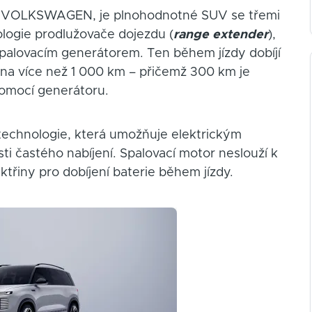
IC VOLKSWAGEN, je plnohodnotné SUV se třemi
ologie prodlužovače dojezdu (
range extender
),
palovacím generátorem. Ten během jízdy dobíjí
u na více než 1 000 km – přičemž 300 km je
 pomocí generátoru.
technologie, která umožňuje elektrickým
ti častého nabíjení. Spalovací motor neslouží k
třiny pro dobíjení baterie během jízdy.