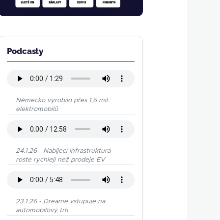
Podcasty
Německo vyrobilo přes 1,6 mil.
elektromobilů
24.1.26 - Nabíjecí infrastruktura
roste rychleji než prodeje EV
23.1.26 - Dreame vstupuje na
automobilový trh