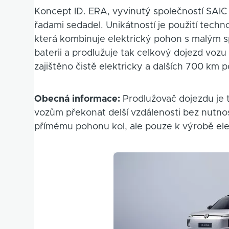
Koncept ID. ERA, vyvinutý společností SA
řadami sedadel. Unikátností je použití techn
která kombinuje elektrický pohon s malým s
baterii a prodlužuje tak celkový dojezd voz
zajištěno čistě elektricky a dalších 700 km
Obecná informace:
Prodlužovač dojezdu je 
vozům překonat delší vzdálenosti bez nutnos
přímému pohonu kol, ale pouze k výrobě elek
Obrázek