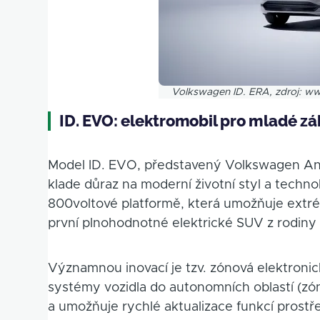
Volkswagen ID. ERA, zdroj: 
ID. EVO: elektromobil pro mladé z
Model ID. EVO, představený Volkswagen Anhu
klade důraz na moderní životní styl a techn
800voltové platformě, která umožňuje extré
první plnohodnotné elektrické SUV z rodiny
Významnou inovací je tzv. zónová elektronick
systémy vozidla do autonomních oblastí (zón
a umožňuje rychlé aktualizace funkcí prostřed