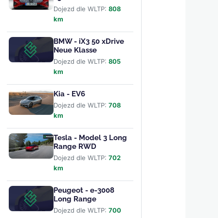
Dojezd dle WLTP:
808
km
BMW - iX3 50 xDrive
Neue Klasse
Dojezd dle WLTP:
805
km
Kia - EV6
Dojezd dle WLTP:
708
km
Tesla - Model 3 Long
Range RWD
Dojezd dle WLTP:
702
km
Peugeot - e-3008
Long Range
Dojezd dle WLTP:
700