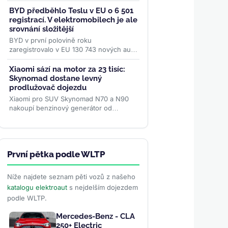
výměny na 0,3 %. Rozsáhlá data z
reálného provozu boří mýty,...
>>
BYD předběhlo Teslu v EU o 6 501
registrací. V elektromobilech je ale
srovnání složitější
BYD v první polovině roku
zaregistrovalo v EU 130 743 nových aut,
Tesla 124 242. Čínská značka tak otočila
loňské manko, data ACEA ale...
>>
Xiaomi sází na motor za 23 tisíc:
Skynomad dostane levný
prodlužovač dojezdu
Xiaomi pro SUV Skynomad N70 a N90
nakoupí benzinový generátor od
Donganu za zhruba 1 100 dolarů. Levný
agregát má spolu s baterií až 76 kWh...
>>
První pětka podle WLTP
Níže najdete seznam pěti vozů z našeho
katalogu elektroaut
s nejdelším dojezdem
podle WLTP.
Mercedes-Benz - CLA
250+ Electric