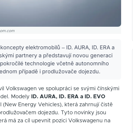
room.com
 koncepty elektromobilů – ID. AURA, ID. ERA a
ínskými partnery a představují novou generaci
 pokročilé technologie včetně autonomního
v jednom případě i prodlužovače dojezdu.
il Volkswagen ve spolupráci se svými čínskými
idel. Modely
ID. AURA, ID. ERA a ID. EVO
 (New Energy Vehicles), která zahrnují čistě
 prodlužovačem dojezdu. Tyto novinky jsou
terá má za cíl upevnit pozici Volkswagenu na