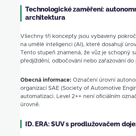
Technologické zaměření: autonomní
architektura
Všechny tři koncepty jsou vybaveny pokroč
na umělé inteligenci (AI), které dosahují ú
Tento stupeň znamená, že vůz je schopný sam
předjíždění, odbočování nebo zařazování do
Obecná informace:
Označení úrovní autonom
organizací SAE (Society of Automotive Engin
automatizaci. Level 2++ není oficiálním označ
úrovně.
ID. ERA: SUV s prodlužovačem doj