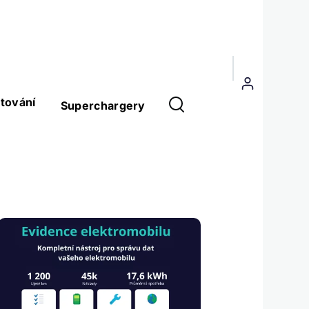
Menu
uživatelského
tování
Superchargery
účtu
Obrázek