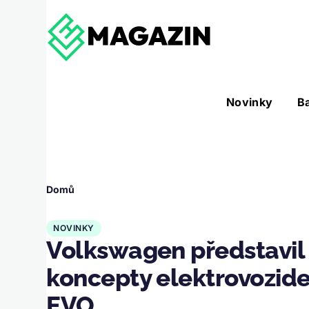
Přejít k hlavnímu obsahu
Hlavní
Novinky
B
Nástroje sub-navigation
navigace
Drobečková
Domů
navigace
NOVINKY
Volkswagen představil v
koncepty elektrovozidel
EVO