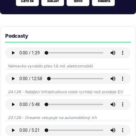
Podcasty
Německo vyrobilo přes 1,6 mil. elektromobilů
24.1.26 - Nabíjecí infrastruktura roste rychleji než prodeje EV
23.1.26 - Dreame vstupuje na automobilový trh