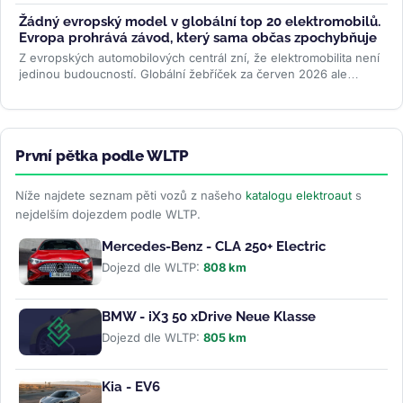
rekordních 26...
>>
Žádný evropský model v globální top 20 elektromobilů.
Evropa prohrává závod, který sama občas zpochybňuje
Z evropských automobilových centrál zní, že elektromobilita není
jedinou budoucností. Globální žebříček za červen 2026 ale
ukazuje...
>>
První pětka podle WLTP
Níže najdete seznam pěti vozů z našeho
katalogu elektroaut
s
nejdelším dojezdem podle WLTP.
Mercedes-Benz - CLA 250+ Electric
Dojezd dle WLTP:
808 km
BMW - iX3 50 xDrive Neue Klasse
Dojezd dle WLTP:
805 km
Kia - EV6