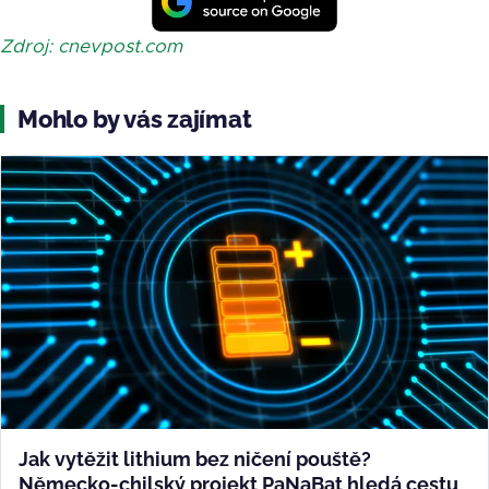
Zdroj: cnevpost.com
Mohlo by vás zajímat
Jak vytěžit lithium bez ničení pouště?
Německo-chilský projekt PaNaBat hledá cestu