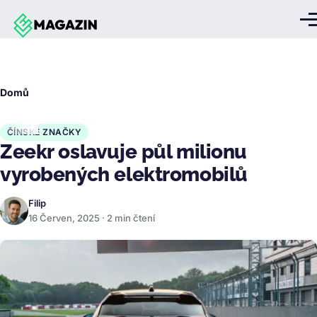
Přejít k hlavnímu obsahu
Me
Drobečková
Domů
navigace
ČÍNSKÉ ZNAČKY
Zeekr oslavuje půl milionu
vyrobených elektromobilů
Filip
16 Červen, 2025 · 2 min čtení