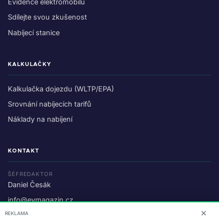
Evidence elektromobilu
Sdílejte svou zkušenost
Nabíjecí stanice
KALKULAČKY
Kalkulačka dojezdu (WLTP/EPA)
Srovnání nabíjecích tarifů
Náklady na nabíjení
KONTAKT
ŠÉFREDAKTOR
Daniel Česák
info@evmagazin.cz
✕
REKLAMA
O nás