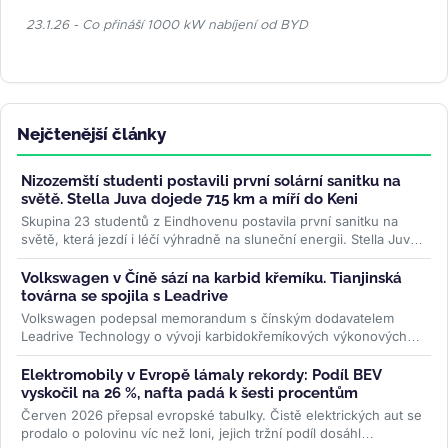
23.1.26 - Co přináší 1000 kW nabíjení od BYD
Nejčtenější články
Nizozemští studenti postavili první solární sanitku na
světě. Stella Juva dojede 715 km a míří do Keni
Skupina 23 studentů z Eindhovenu postavila první sanitku na
světě, která jezdí i léčí výhradně na sluneční energii. Stella Juva
má...
>>
Volkswagen v Číně sází na karbid křemíku. Tianjinská
továrna se spojila s Leadrive
Volkswagen podepsal memorandum s čínským dodavatelem
Leadrive Technology o vývoji karbidokřemíkových výkonových
modulů pro elektromobily....
>>
Elektromobily v Evropě lámaly rekordy: Podíl BEV
vyskočil na 26 %, nafta padá k šesti procentům
Červen 2026 přepsal evropské tabulky. Čistě elektrických aut se
prodalo o polovinu víc než loni, jejich tržní podíl dosáhl