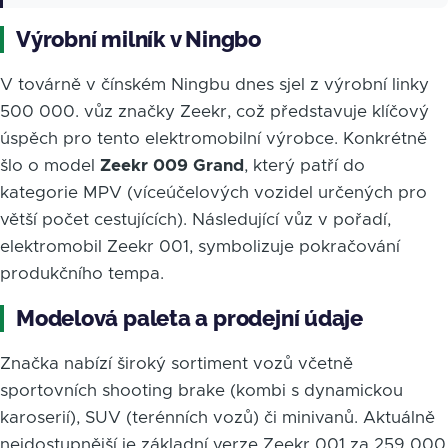
Výrobní milník v Ningbo
V továrně v čínském Ningbu dnes sjel z výrobní linky
500 000. vůz značky Zeekr, což představuje klíčový
úspěch pro tento elektromobilní výrobce. Konkrétně
šlo o model
Zeekr 009 Grand
, který patří do
kategorie MPV (víceúčelových vozidel určených pro
větší počet cestujících). Následující vůz v pořadí,
elektromobil Zeekr 001, symbolizuje pokračování
produkčního tempa.
Modelová paleta a prodejní údaje
Značka nabízí široký sortiment vozů včetně
sportovních shooting brake (kombi s dynamickou
karoserií), SUV (terénních vozů) či minivanů. Aktuálně
nejdostupnější je základní verze Zeekr 001 za 259 000