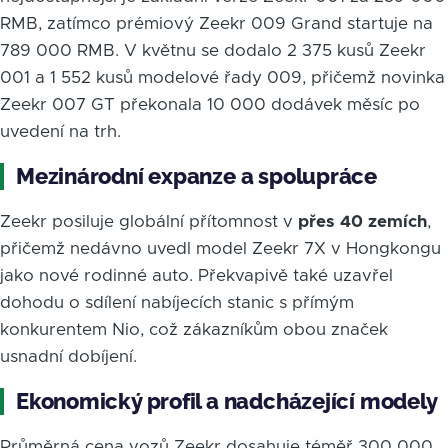
RMB, zatímco prémiový Zeekr 009 Grand startuje na
789 000 RMB. V květnu se dodalo 2 375 kusů Zeekr
001 a 1 552 kusů modelové řady 009, přičemž novinka
Zeekr 007 GT překonala 10 000 dodávek měsíc po
uvedení na trh.
Mezinárodní expanze a spolupráce
Zeekr posiluje globální přítomnost v
přes 40 zemích
,
přičemž nedávno uvedl model Zeekr 7X v Hongkongu
jako nové rodinné auto. Překvapivě také uzavřel
dohodu o sdílení nabíjecích stanic s přímým
konkurentem Nio, což zákazníkům obou značek
usnadní dobíjení.
Ekonomický profil a nadcházející modely
Průměrná cena vozů Zeekr dosahuje téměř 300 000