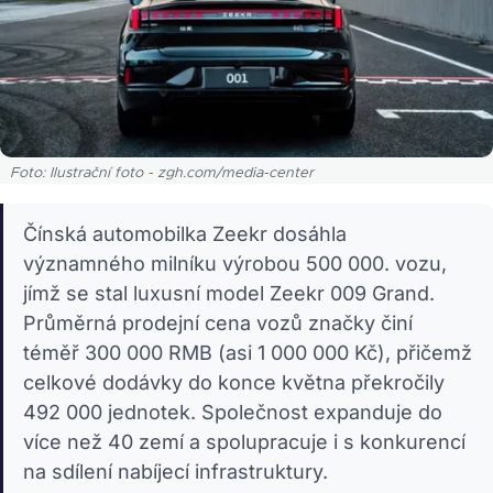
Foto: Ilustrační foto - zgh.com/media-center
Čínská automobilka Zeekr dosáhla
významného milníku výrobou 500 000. vozu,
jímž se stal luxusní model Zeekr 009 Grand.
Průměrná prodejní cena vozů značky činí
téměř 300 000 RMB (asi 1 000 000 Kč), přičemž
celkové dodávky do konce května překročily
492 000 jednotek. Společnost expanduje do
více než 40 zemí a spolupracuje i s konkurencí
na sdílení nabíjecí infrastruktury.