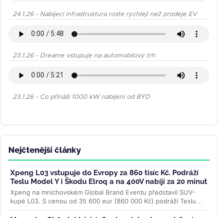
24.1.26 - Nabíjecí infrastruktura roste rychleji než prodeje EV
23.1.26 - Dreame vstupuje na automobilový trh
23.1.26 - Co přináší 1000 kW nabíjení od BYD
Nejčtenější články
Xpeng L03 vstupuje do Evropy za 860 tisíc Kč. Podráží
Teslu Model Y i Škodu Elroq a na 400V nabíjí za 20 minut
Xpeng na mnichovském Global Brand Eventu představil SUV-
kupé L03. S cenou od 35 600 eur (860 000 Kč) podráží Teslu
Model Y, Hyundai Ioniq 5 i...
>>