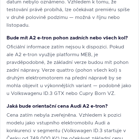
datum nebylo oznámeno. Vzhledem k tomu, že
testování právě probíhá, lze očekávat premiéru spíše
v druhé polovině podzimu — možná v říjnu nebo
listopadu.
Bude mít A2 e-tron pohon zadních nebo všech kol?
Oficiální informace zatím nejsou k dispozici. Pokud
ale A2 e-tron využije platformu MEB, je
pravděpodobné, že základní verze budou mít pohon
zadní nápravy. Verze quattro (pohon všech kol) s
druhým elektromotorem na přední nápravě by se
mohla objevit u výkonnějších variant — podobně jako
u Volkswagenu ID.3 GTX nebo Cupry Born VZ.
Jaká bude orientační cena Audi A2 e-tron?
Cena zatím nebyla zveřejněna. Vzhledem k pozici
modelu jako vstupního elektromobilu Audi a
konkurenci v segmentu (Volkswagen ID.3 startuje v
Česku od 749 000 Kč) lze očekávat základní cenu