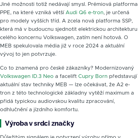
Jiné možnosti totiž nedávají smysl. Prémiová platforma
PPE, na které vzniká větší
Audi Q6 e-tron
, je určená
pro modely vyšších tříd. A zcela nová platforma SSP,
která má v budoucnu sjednotit elektrickou architekturu
celého koncernu Volkswagen, zatím není hotová. O
MEB spekulovala média již v roce 2024 a aktuální
vývoj to jen potvrzuje.
Co to znamená pro české zákazníky? Modernizovaný
Volkswagen ID.3 Neo
a facelift
Cupry Born
představují
aktuální stav techniky MEB — lze očekávat, že A2 e-
tron z této technologické základny vytěží maximum a
přidá typickou audiovskou kvalitu zpracování,
odhlučnění a jízdního komfortu.
Výroba v srdci značky
Důležitým signálem je potvrzení výroby přímo v