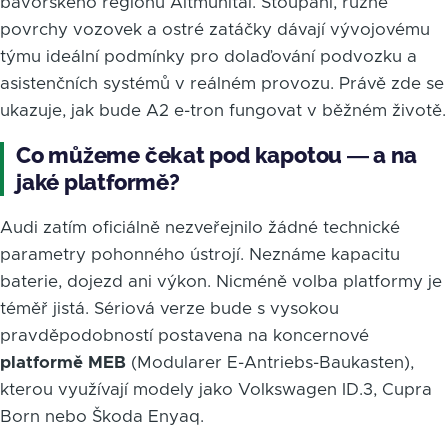
bavorského regionu Altmühltal. Stoupání, různé
povrchy vozovek a ostré zatáčky dávají vývojovému
týmu ideální podmínky pro dolaďování podvozku a
asistenčních systémů v reálném provozu. Právě zde se
ukazuje, jak bude A2 e-tron fungovat v běžném životě.
Co můžeme čekat pod kapotou — a na
jaké platformě?
Audi zatím oficiálně nezveřejnilo žádné technické
parametry pohonného ústrojí. Neznáme kapacitu
baterie, dojezd ani výkon. Nicméně volba platformy je
téměř jistá. Sériová verze bude s vysokou
pravděpodobností postavena na koncernové
platformě MEB
(Modularer E-Antriebs-Baukasten),
kterou využívají modely jako Volkswagen ID.3, Cupra
Born nebo Škoda Enyaq.