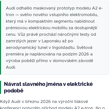
Audi odhalilo maskovaný prototyp modelu A2 e-
tron — svého nového vstupního elektromobilu,
který má v kompaktním segmentu nabídnout
prémiovou elektrickou mobilitu za dostupnější
cenu. Vůz právě prochází náročnými testy od
zamrzlých jezer v Laponsku až po
aerodynamický tunel v Ingolstadtu. Světová
premiéra je naplánována na podzim 2026 a
výroba poběží přímo v domovském závodě
Audi.
Návrat slavného jména v elektrické
podobě
Když Audi v březnu 2026 na výroční tiskové
konferenci potvrdilo příchod modelu A2 e-tron, šlo o