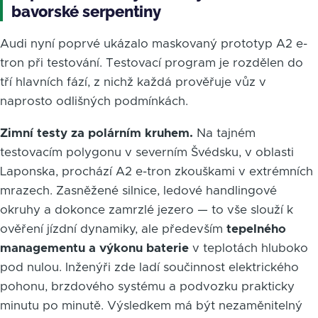
bavorské serpentiny
Audi nyní poprvé ukázalo maskovaný prototyp A2 e-
tron při testování. Testovací program je rozdělen do
tří hlavních fází, z nichž každá prověřuje vůz v
naprosto odlišných podmínkách.
Zimní testy za polárním kruhem.
Na tajném
testovacím polygonu v severním Švédsku, v oblasti
Laponska, prochází A2 e-tron zkouškami v extrémních
mrazech. Zasněžené silnice, ledové handlingové
okruhy a dokonce zamrzlé jezero — to vše slouží k
ověření jízdní dynamiky, ale především
tepelného
managementu a výkonu baterie
v teplotách hluboko
pod nulou. Inženýři zde ladí součinnost elektrického
pohonu, brzdového systému a podvozku prakticky
minutu po minutě. Výsledkem má být nezaměnitelný