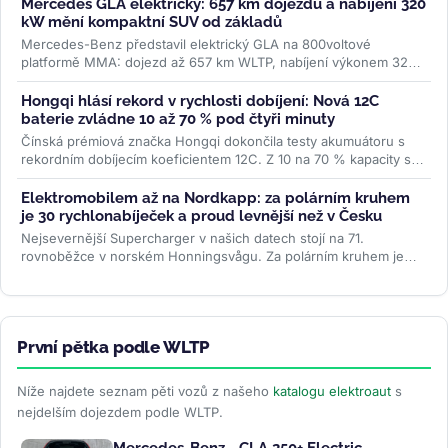
Mercedes GLA elektrický: 657 km dojezdu a nabíjení 320
kW mění kompaktní SUV od základů
Mercedes-Benz představil elektrický GLA na 800voltové
platformě MMA: dojezd až 657 km WLTP, nabíjení výkonem 320
kW a plnění na 80 % za 22...
>>
Hongqi hlásí rekord v rychlosti dobíjení: Nová 12C
baterie zvládne 10 až 70 % pod čtyři minuty
Čínská prémiová značka Hongqi dokončila testy akumuátoru s
rekordním dobíjecím koeficientem 12C. Z 10 na 70 % kapacity se
nabije za 3...
>>
Elektromobilem až na Nordkapp: za polárním kruhem
je 30 rychlonabíječek a proud levnější než v Česku
Nejsevernější Supercharger v našich datech stojí na 71.
rovnoběžce v norském Honningsvågu. Za polárním kruhem je
třicet stanic, všechny...
>>
První pětka podle WLTP
Níže najdete seznam pěti vozů z našeho
katalogu elektroaut
s
nejdelším dojezdem podle WLTP.
Mercedes-Benz - CLA 250+ Electric