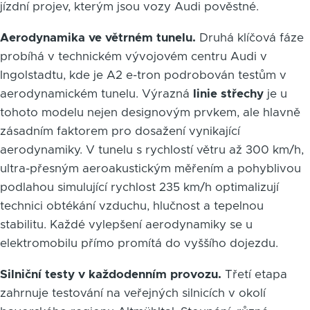
jízdní projev, kterým jsou vozy Audi pověstné.
Aerodynamika ve větrném tunelu.
Druhá klíčová fáze
probíhá v technickém vývojovém centru Audi v
Ingolstadtu, kde je A2 e-tron podrobován testům v
aerodynamickém tunelu. Výrazná
linie střechy
je u
tohoto modelu nejen designovým prvkem, ale hlavně
zásadním faktorem pro dosažení vynikající
aerodynamiky. V tunelu s rychlostí větru až 300 km/h,
ultra-přesným aeroakustickým měřením a pohyblivou
podlahou simulující rychlost 235 km/h optimalizují
technici obtékání vzduchu, hlučnost a tepelnou
stabilitu. Každé vylepšení aerodynamiky se u
elektromobilu přímo promítá do vyššího dojezdu.
Silniční testy v každodenním provozu.
Třetí etapa
zahrnuje testování na veřejných silnicích v okolí