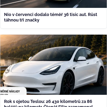
Nio v červenci dodalo téměř 36 tisíc aut. Růst
táhnou tři značky
Rok s ojetou Teslou: 26 430 kilometrů za 86
haléřů na kilometr. Čtenář Filip zaznamenal