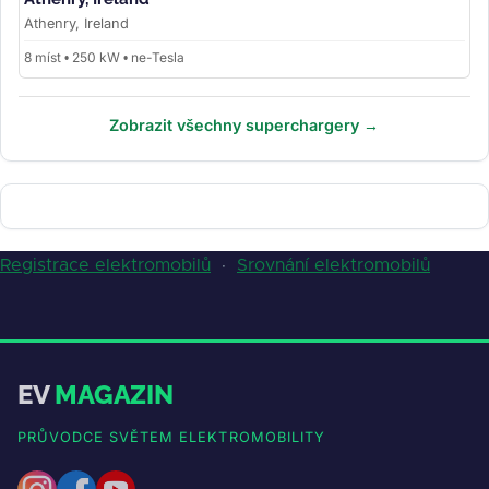
Athenry, Ireland
8 míst • 250 kW • ne-Tesla
Zobrazit všechny superchargery →
Registrace elektromobilů
·
Srovnání elektromobilů
EV
MAGAZIN
PRŮVODCE SVĚTEM ELEKTROMOBILITY