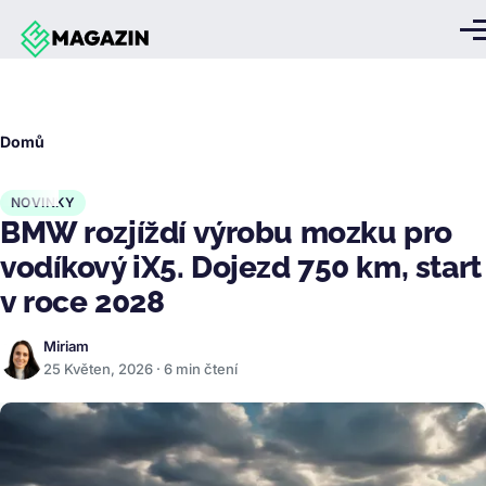
Přejít k hlavnímu obsahu
Me
Drobečková
Domů
navigace
NOVINKY
BMW rozjíždí výrobu mozku pro
vodíkový iX5. Dojezd 750 km, start
v roce 2028
Miriam
25 Květen, 2026 · 6 min čtení