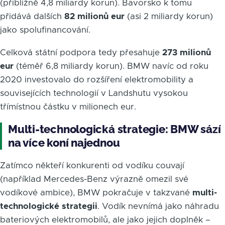
(přibližně 4,8 miliardy korun). Bavorsko k tomu
přidává dalších
82 milionů eur
(asi 2 miliardy korun)
jako spolufinancování.
Celková státní podpora tedy přesahuje
273 milionů
eur
(téměř 6,8 miliardy korun). BMW navíc od roku
2020 investovalo do rozšíření elektromobility a
souvisejících technologií v Landshutu vysokou
třímístnou částku v milionech eur.
Multi-technologická strategie: BMW sází
na více koní najednou
Zatímco někteří konkurenti od vodíku couvají
(například Mercedes-Benz výrazně omezil své
vodíkové ambice), BMW pokračuje v takzvané
multi-
technologické strategii
. Vodík nevnímá jako náhradu
bateriových elektromobilů, ale jako jejich doplněk –