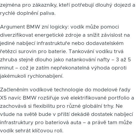
zejména pro zákazníky, kteří potřebují dlouhý dojezd a
rychlé doplnění paliva.
Argument BMW zní logicky: vodík může pomoci
diverzifikovat energetické zdroje a snížit závislost na
jediné nabíjecí infrastruktuře nebo dodavatelském
řetězci surovin pro baterie. Tankování vodíku trvá
zhruba stejně dlouho jako natankování nafty – 3 až 5
minut – což je zatím nepřekonatelná výhoda oproti
jakémukoli rychlonabíjení.
Začleněním vodíkové technologie do modelové řady
X5 navíc BMW rozšiřuje své elektrifikované portfolio a
zachovává si flexibilitu pro různé globální trhy. Ne
všude na světě bude v příští dekádě dostatek nabíjecí
infrastruktury pro bateriová auta – a právě tam může
vodík sehrát klíčovou roli.