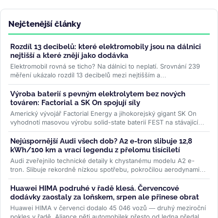
Nejčtenější články
Rozdíl 13 decibelů: které elektromobily jsou na dálnici
nejtišší a které znějí jako dodávka
Elektromobil rovná se ticho? Na dálnici to neplatí. Srovnání 239
měření ukázalo rozdíl 13 decibelů mezi nejtišším a
nejhlučnějším...
>>
Výroba baterií s pevným elektrolytem bez nových
továren: Factorial a SK On spojují síly
Americký vývojář Factorial Energy a jihokorejský gigant SK On
vyhodnotí masovou výrobu solid-state baterií FEST na stávajících
linkách....
>>
Nejúspornější Audi všech dob? A2 e-tron slibuje 12,8
kWh/100 km a vrací legendu z přelomu tisíciletí
Audi zveřejnilo technické detaily k chystanému modelu A2 e-
tron. Slibuje rekordně nízkou spotřebu, pokročilou aerodynamiku
i LFP baterii....
>>
Huawei HIMA podruhé v řadě klesá. Červencové
dodávky zaostaly za loňskem, srpen ale přinese obrat
Huawei HIMA v červenci dodalo 45 046 vozů — druhý meziroční
pokles v řadě. Aliance pěti automobilek přesto od ledna předala