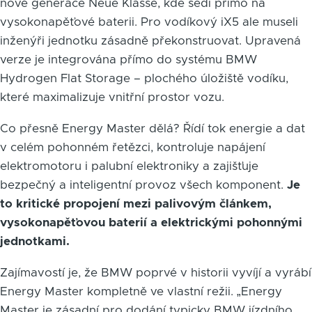
nové generace Neue Klasse, kde sedí přímo na
vysokonapěťové baterii. Pro vodíkový iX5 ale museli
inženýři jednotku zásadně překonstruovat. Upravená
verze je integrována přímo do systému BMW
Hydrogen Flat Storage – plochého úložiště vodíku,
které maximalizuje vnitřní prostor vozu.
Co přesně Energy Master dělá? Řídí tok energie a dat
v celém pohonném řetězci, kontroluje napájení
elektromotoru i palubní elektroniky a zajišťuje
bezpečný a inteligentní provoz všech komponent.
Je
to kritické propojení mezi palivovým článkem,
vysokonapěťovou baterií a elektrickými pohonnými
jednotkami.
Zajímavostí je, že BMW poprvé v historii vyvíjí a vyrábí
Energy Master kompletně ve vlastní režii. „Energy
Master je zásadní pro dodání typicky BMW jízdního