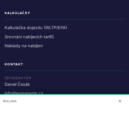
KALKULAČKY
Kalkulačka dojezdu (WLTP/EPA)
Srovnání nabíjecích tarifů
Náklady na nabíjení
KONTAKT
ŠÉFREDAKTOR
Daniel Česák
info@evmagazin.cz
✕
REKLAMA
O nás
Reklama