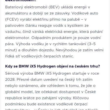
elektromobilem?
Bateriový elektromobil (BEV) ukládá energii v
akumulátoru a dobíjí se ze zásuvky. Vodíkové auto
(FCEV) vyrábí elektřinu přímo na palubě – v
palivovém článku reaguje vodík s kyslíkem ze
vzduchu, čímž vzniká elektrická energie, která pohání
elektromotor. Odpadním produktem je pouze vodní
pára. Výhoda vodíku je v rychlém tankování (3–5
minut) a dlouhém dojezdu. Nevýhodou je zatím velmi
řídká síť vodíkových čerpacích stanic.
Kdy se BMW iX5 Hydrogen objeví na českém trhu?
Sériová výroba BMW iX5 Hydrogen startuje v roce
2028. Přesné datum uvedení na český trh zatím
nebylo oznámeno, ale vzhledem k tomu, že jde o
globální model, lze očekávat dostupnost v České
republice krátce po zahájení výroby. Klíčovou
podmínkou bude existence vodíkové čerpací