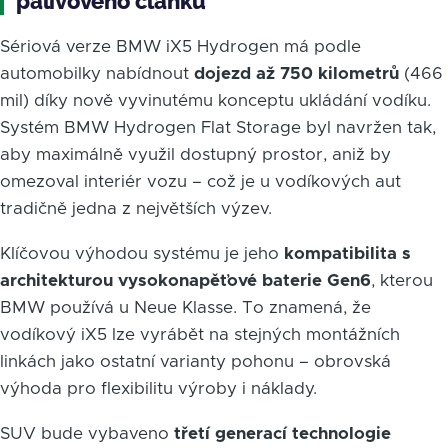
palivového článku
Sériová verze BMW iX5 Hydrogen má podle
automobilky nabídnout
dojezd až 750 kilometrů
(466
mil) díky nově vyvinutému konceptu ukládání vodíku.
Systém BMW Hydrogen Flat Storage byl navržen tak,
aby maximálně využil dostupný prostor, aniž by
omezoval interiér vozu – což je u vodíkových aut
tradičně jedna z největších výzev.
Klíčovou výhodou systému je jeho
kompatibilita s
architekturou vysokonapěťové baterie Gen6
, kterou
BMW používá u Neue Klasse. To znamená, že
vodíkový iX5 lze vyrábět na stejných montážních
linkách jako ostatní varianty pohonu – obrovská
výhoda pro flexibilitu výroby i náklady.
SUV bude vybaveno
třetí generací technologie