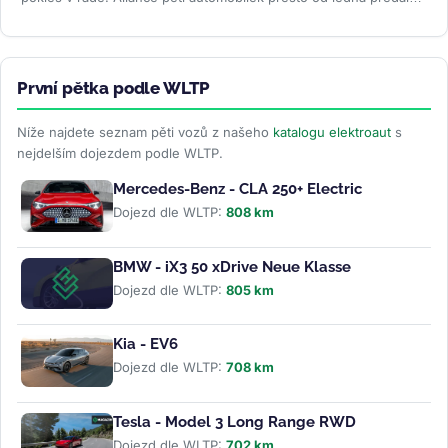
zákazníkům...
>>
První pětka podle WLTP
Níže najdete seznam pěti vozů z našeho
katalogu elektroaut
s
nejdelším dojezdem podle WLTP.
Mercedes-Benz - CLA 250+ Electric
Dojezd dle WLTP:
808 km
BMW - iX3 50 xDrive Neue Klasse
Dojezd dle WLTP:
805 km
Kia - EV6
Dojezd dle WLTP:
708 km
Tesla - Model 3 Long Range RWD
Dojezd dle WLTP:
702 km