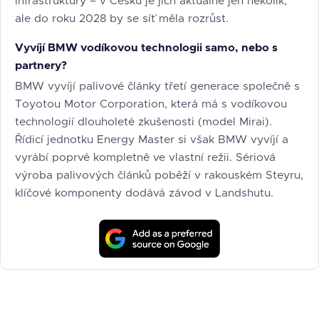
infrastruktury – v Česku je jich aktuálně jen několik,
ale do roku 2028 by se síť měla rozrůst.
Vyvíjí BMW vodíkovou technologii samo, nebo s
partnery?
BMW vyvíjí palivové články třetí generace společně s
Toyotou Motor Corporation, která má s vodíkovou
technologií dlouholeté zkušenosti (model Mirai).
Řídicí jednotku Energy Master si však BMW vyvíjí a
vyrábí poprvé kompletně ve vlastní režii. Sériová
výroba palivových článků poběží v rakouském Steyru,
klíčové komponenty dodává závod v Landshutu.