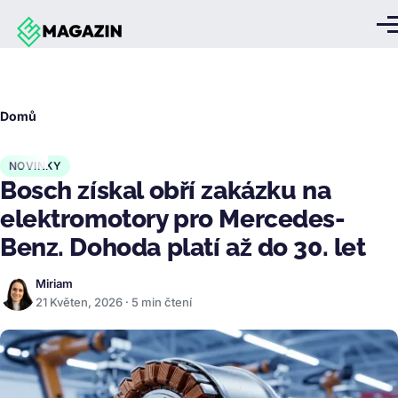
Přejít k hlavnímu obsahu
Me
Drobečková
Domů
navigace
NOVINKY
Bosch získal obří zakázku na
elektromotory pro Mercedes-
Benz. Dohoda platí až do 30. let
Miriam
21 Květen, 2026 · 5 min čtení