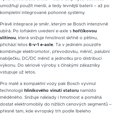
umožňují použít menší, a tedy levnější baterii – až po
kompletní integrované pohonné systémy.
Právě integrace je směr, kterým se Bosch intenzivně
ubírá. Po loňském uvedení e-axle s
hořčíkovou
slitinou
, která snižuje hmotnost skříně o pětinu,
přichází letos
6-v-1 e-axle
. Ta v jediném pouzdře
kombinuje elektromotor, převodovku, měnič, palubní
nabíječku, DC/DC měnič a jednotku pro distribuci
výkonu. Do sériové výroby s čínskými zákazníky
vstupuje už letos.
Pro malé a kompaktní vozy pak Bosch vyvinul
technologii
hliníkového vinutí statoru
namísto
měděného. Snižuje náklady i hmotnost a pomáhá
dostat elektromobily do nižších cenových segmentů –
přesně tam, kde evropský trh podle Ibeleho