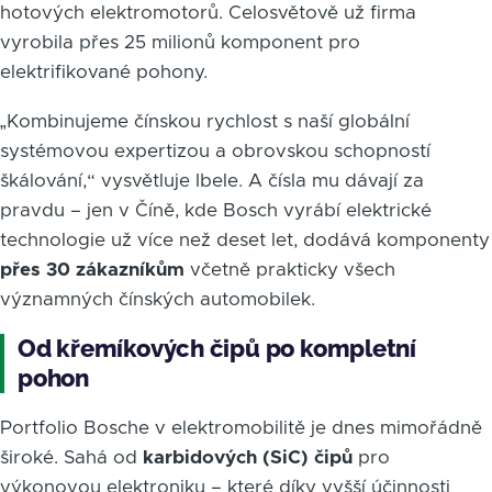
hotových elektromotorů. Celosvětově už firma
vyrobila přes 25 milionů komponent pro
elektrifikované pohony.
„Kombinujeme čínskou rychlost s naší globální
systémovou expertizou a obrovskou schopností
škálování,“ vysvětluje Ibele. A čísla mu dávají za
pravdu – jen v Číně, kde Bosch vyrábí elektrické
technologie už více než deset let, dodává komponenty
přes 30 zákazníkům
včetně prakticky všech
významných čínských automobilek.
Od křemíkových čipů po kompletní
pohon
Portfolio Bosche v elektromobilitě je dnes mimořádně
široké. Sahá od
karbidových (SiC) čipů
pro
výkonovou elektroniku – které díky vyšší účinnosti