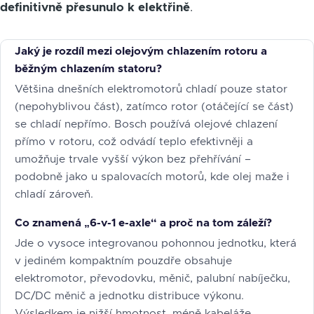
definitivně přesunulo k elektřině
.
Jaký je rozdíl mezi olejovým chlazením rotoru a
běžným chlazením statoru?
Většina dnešních elektromotorů chladí pouze stator
(nepohyblivou část), zatímco rotor (otáčející se část)
se chladí nepřímo. Bosch používá olejové chlazení
přímo v rotoru, což odvádí teplo efektivněji a
umožňuje trvale vyšší výkon bez přehřívání –
podobně jako u spalovacích motorů, kde olej maže i
chladí zároveň.
Co znamená „6-v-1 e-axle“ a proč na tom záleží?
Jde o vysoce integrovanou pohonnou jednotku, která
v jediném kompaktním pouzdře obsahuje
elektromotor, převodovku, měnič, palubní nabíječku,
DC/DC měnič a jednotku distribuce výkonu.
Výsledkem je nižší hmotnost, méně kabeláže,