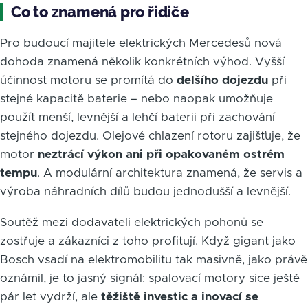
Co to znamená pro řidiče
Pro budoucí majitele elektrických Mercedesů nová
dohoda znamená několik konkrétních výhod. Vyšší
účinnost motoru se promítá do
delšího dojezdu
při
stejné kapacitě baterie – nebo naopak umožňuje
použít menší, levnější a lehčí baterii při zachování
stejného dojezdu. Olejové chlazení rotoru zajišťuje, že
motor
neztrácí výkon ani při opakovaném ostrém
tempu
. A modulární architektura znamená, že servis a
výroba náhradních dílů budou jednodušší a levnější.
Soutěž mezi dodavateli elektrických pohonů se
zostřuje a zákazníci z toho profitují. Když gigant jako
Bosch vsadí na elektromobilitu tak masivně, jako právě
oznámil, je to jasný signál: spalovací motory sice ještě
pár let vydrží, ale
těžiště investic a inovací se