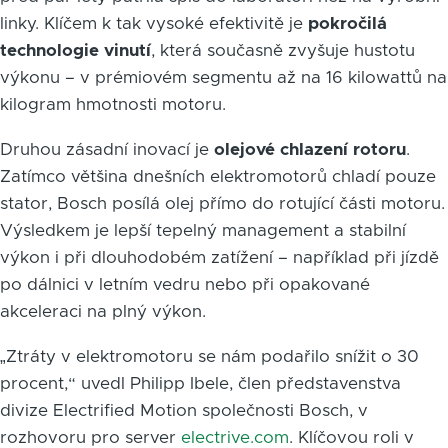
linky. Klíčem k tak vysoké efektivitě je
pokročilá
technologie vinutí
, která současně zvyšuje hustotu
výkonu – v prémiovém segmentu až na 16 kilowattů na
kilogram hmotnosti motoru.
Druhou zásadní inovací je
olejové chlazení rotoru
.
Zatímco většina dnešních elektromotorů chladí pouze
stator, Bosch posílá olej přímo do rotující části motoru.
Výsledkem je lepší tepelný management a stabilní
výkon i při dlouhodobém zatížení – například při jízdě
po dálnici v letním vedru nebo při opakované
akceleraci na plný výkon.
„Ztráty v elektromotoru se nám podařilo snížit o 30
procent,“ uvedl Philipp Ibele, člen představenstva
divize Electrified Motion společnosti Bosch, v
rozhovoru pro server
electrive.com
. Klíčovou roli v