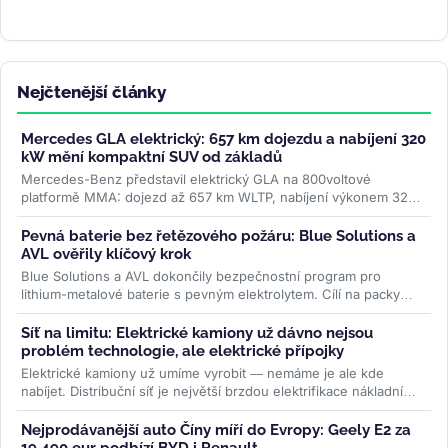
Nejčtenější články
Mercedes GLA elektrický: 657 km dojezdu a nabíjení 320
kW mění kompaktní SUV od základů
Mercedes-Benz představil elektrický GLA na 800voltové
platformě MMA: dojezd až 657 km WLTP, nabíjení výkonem 320
kW a plnění na 80 % za 22...
>>
Pevná baterie bez řetězového požáru: Blue Solutions a
AVL ověřily klíčový krok
Blue Solutions a AVL dokončily bezpečnostní program pro
lithium-metalové baterie s pevným elektrolytem. Cílí na packy
bez šíření tepelné...
>>
Síť na limitu: Elektrické kamiony už dávno nejsou
problém technologie, ale elektrické přípojky
Elektrické kamiony už umíme vyrobit — nemáme je ale kde
nabíjet. Distribuční síť je největší brzdou elektrifikace nákladní
dopravy....
>>
Nejprodávanější auto Číny míří do Evropy: Geely E2 za
19 490 eur podbízí BYD i Renault