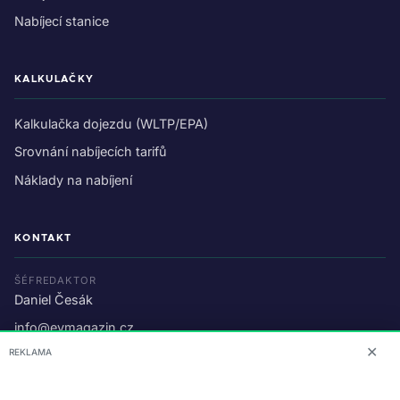
Nabíjecí stanice
KALKULAČKY
Kalkulačka dojezdu (WLTP/EPA)
Srovnání nabíjecích tarifů
Náklady na nabíjení
KONTAKT
ŠÉFREDAKTOR
Daniel Česák
info@evmagazin.cz
✕
REKLAMA
O nás
Reklama