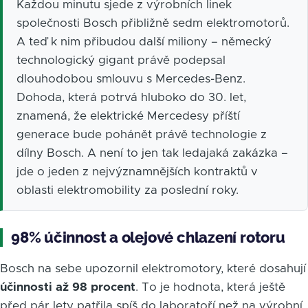
Každou minutu sjede z výrobních linek
společnosti Bosch přibližně sedm elektromotorů.
A teď k nim přibudou další miliony – německý
technologický gigant právě podepsal
dlouhodobou smlouvu s Mercedes-Benz.
Dohoda, která potrvá hluboko do 30. let,
znamená, že elektrické Mercedesy příští
generace bude pohánět právě technologie z
dílny Bosch. A není to jen tak ledajaká zakázka –
jde o jeden z nejvýznamnějších kontraktů v
oblasti elektromobility za poslední roky.
98% účinnost a olejové chlazení rotoru
Bosch na sebe upozornil elektromotory, které dosahují
účinnosti až 98 procent
. To je hodnota, která ještě
před pár lety patřila spíš do laboratoří než na výrobní