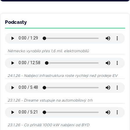
Podcasty
Německo vyrobilo přes 1,6 mil. elektromobilů
24.1.26 - Nabíjecí infrastruktura roste rychleji než prodeje EV
23.1.26 - Dreame vstupuje na automobilový trh
23.1.26 - Co přináší 1000 kW nabíjení od BYD