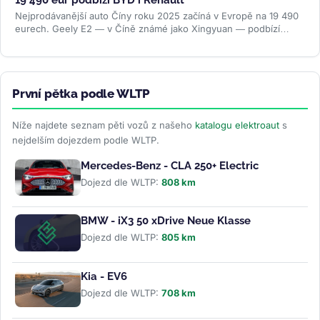
Nejprodávanější auto Číny roku 2025 začíná v Evropě na 19 490
eurech. Geely E2 — v Číně známé jako Xingyuan — podbízí
BYD...
>>
První pětka podle WLTP
Níže najdete seznam pěti vozů z našeho
katalogu elektroaut
s
nejdelším dojezdem podle WLTP.
Mercedes-Benz - CLA 250+ Electric
Dojezd dle WLTP:
808 km
BMW - iX3 50 xDrive Neue Klasse
Dojezd dle WLTP:
805 km
Kia - EV6
Dojezd dle WLTP:
708 km