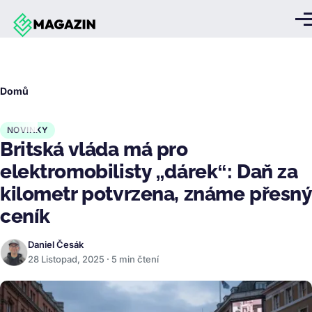
Přejít k hlavnímu obsahu
Me
Drobečková
Domů
navigace
NOVINKY
Britská vláda má pro
elektromobilisty „dárek“: Daň za
kilometr potvrzena, známe přesný
ceník
Daniel Česák
28 Listopad, 2025 · 5 min čtení