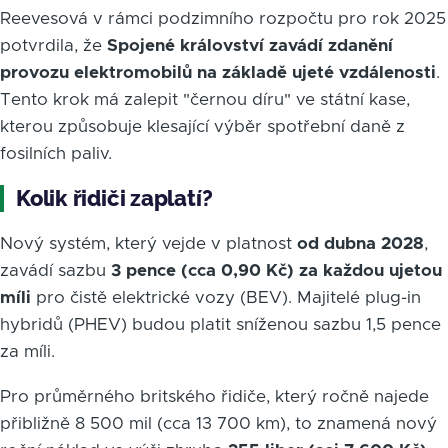
Reevesová v rámci podzimního rozpočtu pro rok 2025
potvrdila, že
Spojené království zavádí zdanění
provozu elektromobilů na základě ujeté vzdálenosti
.
Tento krok má zalepit "černou díru" ve státní kase,
kterou způsobuje klesající výběr spotřební daně z
fosilních paliv.
Kolik řidiči zaplatí?
Nový systém, který vejde v platnost
od dubna 2028
,
zavádí sazbu
3 pence (cca 0,90 Kč) za každou ujetou
míli
pro čistě elektrické vozy (BEV). Majitelé plug-in
hybridů (PHEV) budou platit sníženou sazbu 1,5 pence
za míli.
Pro průměrného britského řidiče, který ročně najede
přibližně 8 500 mil (cca 13 700 km), to znamená nový