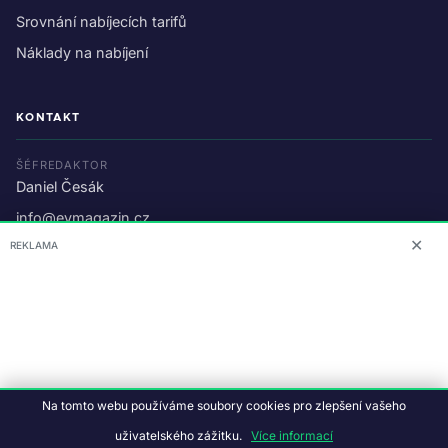
Srovnání nabíjecích tarifů
Náklady na nabíjení
KONTAKT
ŠÉFREDAKTOR
Daniel Česák
info@evmagazin.cz
✕
REKLAMA
O nás
Reklama
© 2026 EV Magazin.
Podmínky a ochrana dat
.
Na tomto webu používáme soubory cookies pro zlepšení vašeho
Data:
CC BY-NC-SA 4.0
·
© OpenStreetMap
uživatelského zážitku.
Více informací
Tvorba webu:
Studiografix