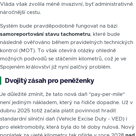
Vláda však zvolila méně invazivní, byť administrativně
náročnější cestu.
Systém bude pravděpodobně fungovat na bázi
samoreportování stavu tachometru
, které bude
následně ověřováno během pravidelných technických
kontrol (MOT). To však otevírá otázky ohledně
možných podvodů se stáčením kilometrů, což je ve
Spojeném království již nyní palčivý problém.
Dvojitý zásah pro peněženky
Je důležité zmínit, že tato nová daň "pay-per-mile"
není jediným nákladem, který na řidiče dopadne. Už v
dubnu 2025 totiž začala platit povinnost hradit
standardní silniční daň (Vehicle Excise Duty - VED) i
pro elektromobily, která byla do té doby nulová. Nový
poplatek za ujeté kilometry tak přijde v roce 2028
nad