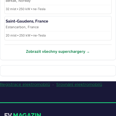
Berkåk, Norway
32 míst • 250 kW • ne-Tesla
Saint-Gaudens, France
Estancarbon, France
20 míst • 250 kW • ne-Tesla
Zobrazit všechny superchargery →
Registrace elektromobilů
·
Srovnání elektromobilů
EV
MAGAZIN