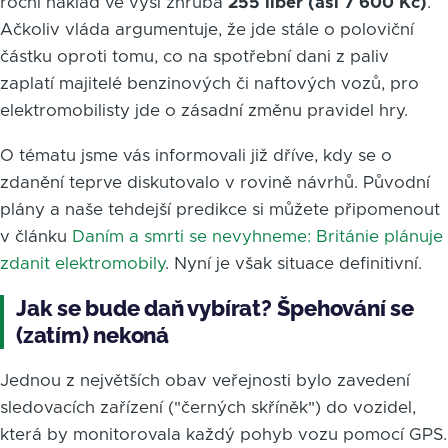
roční náklad ve výši zhruba
255 liber (asi 7 600 Kč)
.
Ačkoliv vláda argumentuje, že jde stále o poloviční
částku oproti tomu, co na spotřební dani z paliv
zaplatí majitelé benzinových či naftových vozů, pro
elektromobilisty jde o zásadní změnu pravidel hry.
O tématu jsme vás informovali již dříve, kdy se o
zdanění teprve diskutovalo v rovině návrhů. Původní
plány a naše tehdejší predikce si můžete připomenout
v článku
Daním a smrti se nevyhneme: Británie plánuje
zdanit elektromobily
. Nyní je však situace definitivní.
Jak se bude daň vybírat? Špehování se
(zatím) nekoná
Jednou z největších obav veřejnosti bylo zavedení
sledovacích zařízení ("černých skříněk") do vozidel,
která by monitorovala každý pohyb vozu pomocí GPS.