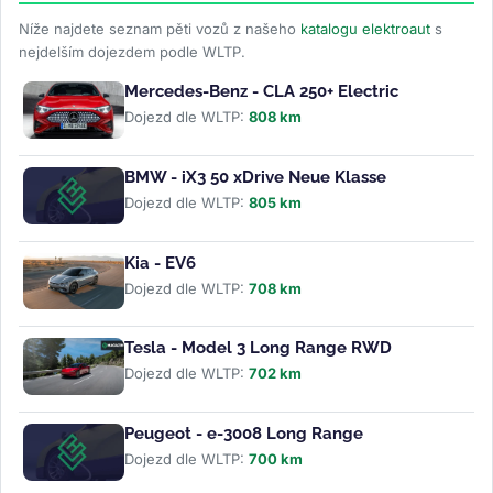
Níže najdete seznam pěti vozů z našeho
katalogu elektroaut
s
nejdelším dojezdem podle WLTP.
Mercedes-Benz - CLA 250+ Electric
Dojezd dle WLTP:
808 km
BMW - iX3 50 xDrive Neue Klasse
Dojezd dle WLTP:
805 km
Kia - EV6
Dojezd dle WLTP:
708 km
Tesla - Model 3 Long Range RWD
Dojezd dle WLTP:
702 km
Peugeot - e-3008 Long Range
Dojezd dle WLTP:
700 km