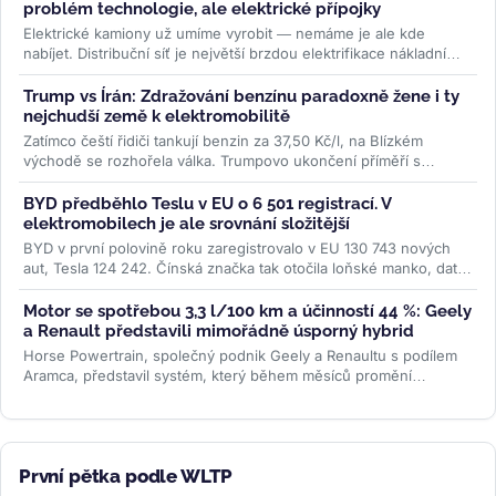
problém technologie, ale elektrické přípojky
Elektrické kamiony už umíme vyrobit — nemáme je ale kde
nabíjet. Distribuční síť je největší brzdou elektrifikace nákladní
dopravy....
>>
Trump vs Írán: Zdražování benzínu paradoxně žene i ty
nejchudší země k elektromobilitě
Zatímco čeští řidiči tankují benzin za 37,50 Kč/l, na Blízkém
východě se rozhořela válka. Trumpovo ukončení příměří s
Íránem...
>>
BYD předběhlo Teslu v EU o 6 501 registrací. V
elektromobilech je ale srovnání složitější
BYD v první polovině roku zaregistrovalo v EU 130 743 nových
aut, Tesla 124 242. Čínská značka tak otočila loňské manko, data
ACEA ale...
>>
Motor se spotřebou 3,3 l/100 km a účinností 44 %: Geely
a Renault představili mimořádně úsporný hybrid
Horse Powertrain, společný podnik Geely a Renaultu s podílem
Aramca, představil systém, který během měsíců promění
elektromobilovou...
>>
První pětka podle WLTP