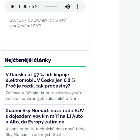
23.1.26 - Co přináší 1000 kW
nabíjení od BYD
Nejčtenější články
V Dánsku už 97 % lidí kupuje
elektromobil. V Česku jen 6,8 %.
Proč je rozdíl tak propastný?
Zatímco v Dánsku kupuje elektrický vůz
většina soukromých zákazníků a Norsko
drží dominanci bateriového pohonu,
české registrace podle...
>>
Xiaomi Sky Nomad: nová řada SUV
s dojezdem 505 km míří na Li Auto
a Aito, do Evropy zatím ne
Xiaomi odhalilo technická data nové řady
Sky Nomad – rodinných SUV s