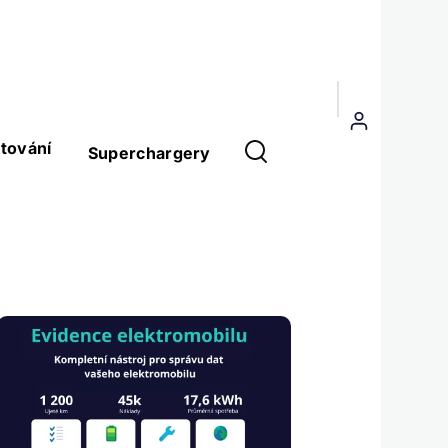
Menu
uživatelského
tování
Superchargery
účtu
Obrázek