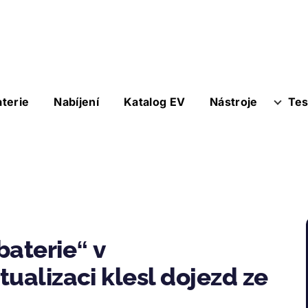
aterie
Nabíjení
Katalog EV
Nástroje
Tes
baterie“ v
ualizaci klesl dojezd ze