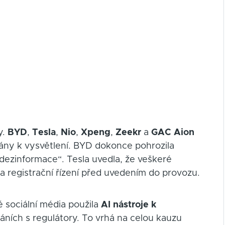
y.
BYD
,
Tesla
,
Nio
,
Xpeng
,
Zeekr
a
GAC Aion
lány k vysvětlení. BYD dokonce pohrozila
é dezinformace“. Tesla uvedla, že veškeré
 a registrační řízení před uvedením do provozu.
 sociální média použila
AI nástroje k
áních s regulátory. To vrhá na celou kauzu