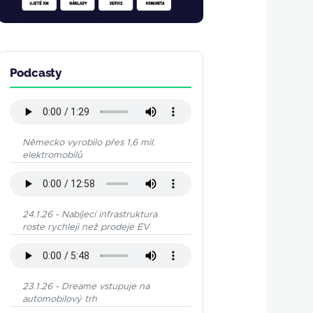
Podcasty
Německo vyrobilo přes 1,6 mil.
elektromobilů
24.1.26 - Nabíjecí infrastruktura
roste rychleji než prodeje EV
23.1.26 - Dreame vstupuje na
automobilový trh