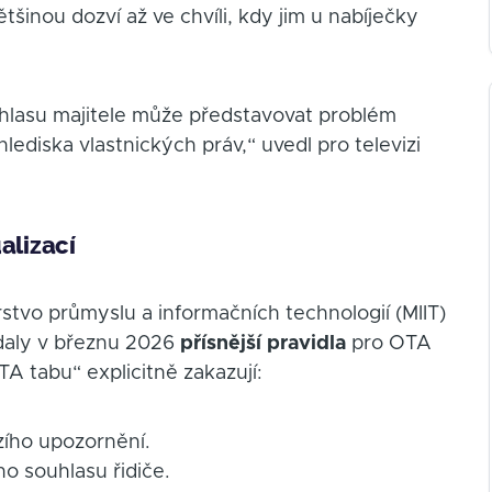
šinou dozví až ve chvíli, kdy jim u nabíječky
hlasu majitele může představovat problém
hlediska vlastnických práv,“ uvedl pro televizi
alizací
erstvo průmyslu a informačních technologií (MIIT)
ydaly v březnu 2026
přísnější pravidla
pro OTA
TA tabu“ explicitně zakazují:
zího upozornění.
o souhlasu řidiče.