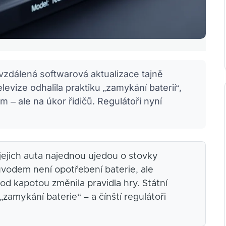
im vzdálená softwarová aktualizace tajně
levize odhalila praktiku „zamykání baterií“,
 – ale na úkor řidičů. Regulátoři nyní
e jejich auta najednou ujedou o stovky
ůvodem není opotřebení baterie, ale
pod kapotou změnila pravidla hry. Státní
zamykání baterie“ – a čínští regulátoři