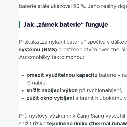
baterie stále ukazoval 95 %. Jeho reálný do
Jak „zámek baterie“ funguje
Praktika „zamykání baterie“ spočívá v dálk
systému (BMS)
prostřednictvím over-the-air
Automobilky takto mohou:
omezit využitelnou kapacitu
baterie – na
% nabití,
snížit nabíjecí výkon
při rychlonabíjení,
zúžit okno vybíjení
a bránit hlubokému v
Průmyslový výzkumník Čang Siang vysvětli
snížit riziko
tepelného úniku (thermal runa