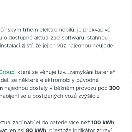
 čínským trhem elektromobilů, je překvapivě
o dostupné aktualizaci softwaru, stáhnou ji
instalaci zjistí, že jejich vůz najednou neujede
 Group
, která se věnuje tzv. „zamykání baterie“
del, se některé elektromobily původně
m
najednou dostaly v běžném provozu pod
300
nabíjení se u postižených vozů zvýšilo z
ktualizací nabíjel do baterie více než
100 kWh
.
at jen asi
80 kWh
, přestože indikátor zdraví