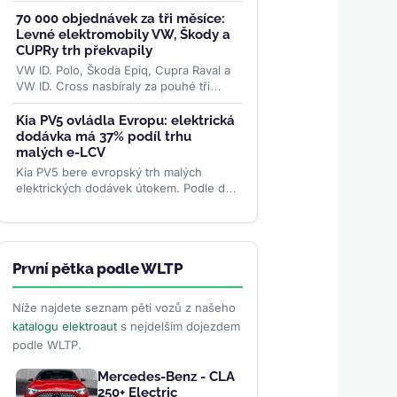
benzinovým generátorem a dojezdem
až 505 km na baterii. Do Evropy ale...
70 000 objednávek za tři měsíce:
>>
Levné elektromobily VW, Škody a
CUPRy trh překvapily
VW ID. Polo, Škoda Epiq, Cupra Raval a
VW ID. Cross nasbíraly za pouhé tři
měsíce přes 70 000 objednávek. Levná
rodina elektromobilů...
>>
Kia PV5 ovládla Evropu: elektrická
dodávka má 37% podíl trhu
malých e-LCV
Kia PV5 bere evropský trh malých
elektrických dodávek útokem. Podle dat
ACEA má 37% podíl, je jedničkou ve 12
zemích a v Británii...
>>
První pětka podle WLTP
Níže najdete seznam pěti vozů z našeho
katalogu elektroaut
s nejdelším dojezdem
podle WLTP.
Mercedes-Benz - CLA
250+ Electric