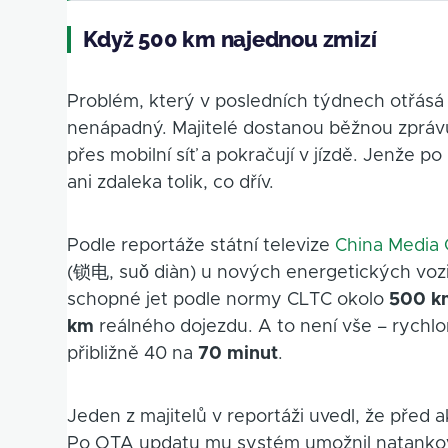
Když 500 km najednou zmizí
Problém, který v posledních týdnech otřásá
nenápadný. Majitelé dostanou běžnou zprávu 
přes mobilní síť a pokračují v jízdě. Jenže po 
ani zdaleka tolik, co dřív.
Podle reportáže státní televize
China Media
(锁电, suǒ diàn) u nových energetických vozi
schopné jet podle normy CLTC okolo
500 k
km
reálného dojezdu. A to není vše – rychlo
přibližně 40 na
70 minut
.
Jeden z majitelů v reportáži uvedl, že před a
Po OTA updatu mu systém umožnil natankov