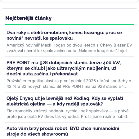
Nejčtenější články
Dva roky s elektromobilem, konec leasingu: proč se
novinář nevrátil ke spalováku
Americký novinář Mack Hogan po dvou letech s Chevy Blazer EV
zvažoval návrat ke spalovacímu autu. Nakonec koupil další ojetý
elektromobil...
>>
PRE POINT má 928 dobíjecích stanic. Jenže 400 kW,
kterými se chlubí jako ultrarychlým nabíjením, už
dnešní auta začínají překonávat
Pražská energetika hlásí za první pololetí 2026 nárůst spotřeby o
42 % a 32 nových stanic. Síť PRE POINT má už 928 stanic a 1
468...
>>
Ojetý Enyaq už je levnější než Kodiaq. Kdy se vyplatí
elektrická ojetina — a kdy raději spalovák?
Elektromobily ztrácejí hodnotu rychleji než spalováky — a právě
proto jsou ojetá EV dnes tak výhodná. Prošli jsme reálné nabídky
na...
>>
Auto vám brzy prodá robot: BYD chce humanoidní
stroje do všech showroomů