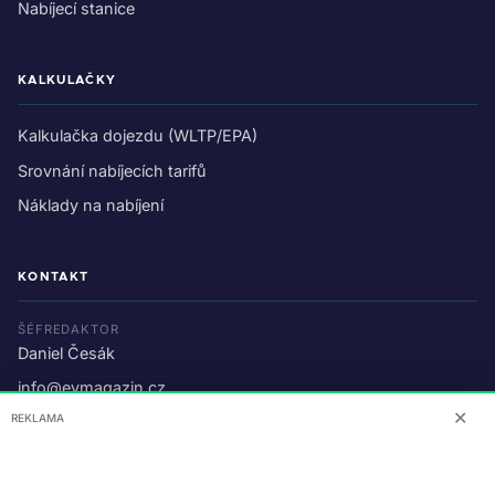
Nabíjecí stanice
KALKULAČKY
Kalkulačka dojezdu (WLTP/EPA)
Srovnání nabíjecích tarifů
Náklady na nabíjení
KONTAKT
ŠÉFREDAKTOR
Daniel Česák
info@evmagazin.cz
✕
REKLAMA
O nás
Reklama