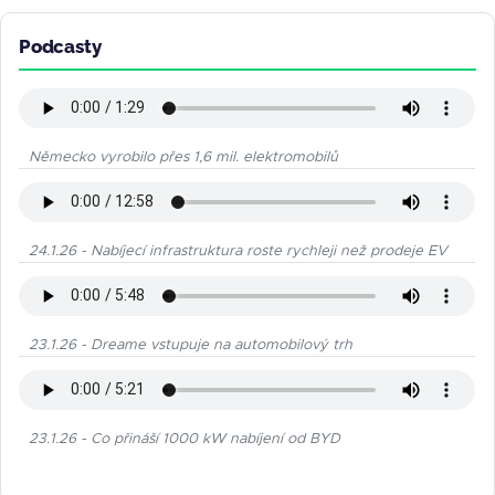
Podcasty
Německo vyrobilo přes 1,6 mil. elektromobilů
24.1.26 - Nabíjecí infrastruktura roste rychleji než prodeje EV
23.1.26 - Dreame vstupuje na automobilový trh
23.1.26 - Co přináší 1000 kW nabíjení od BYD