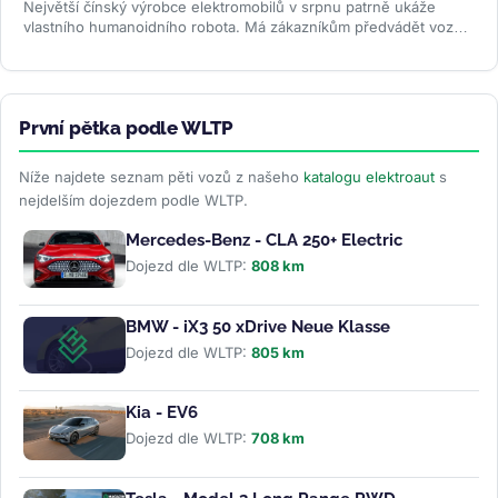
Největší čínský výrobce elektromobilů v srpnu patrně ukáže
vlastního humanoidního robota. Má zákazníkům předvádět vozy,
oživovat...
>>
První pětka podle WLTP
Níže najdete seznam pěti vozů z našeho
katalogu elektroaut
s
nejdelším dojezdem podle WLTP.
Mercedes-Benz - CLA 250+ Electric
Dojezd dle WLTP:
808 km
BMW - iX3 50 xDrive Neue Klasse
Dojezd dle WLTP:
805 km
Kia - EV6
Dojezd dle WLTP:
708 km