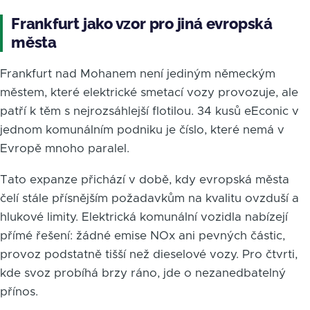
Frankfurt jako vzor pro jiná evropská
města
Frankfurt nad Mohanem není jediným německým
městem, které elektrické smetací vozy provozuje, ale
patří k těm s nejrozsáhlejší flotilou. 34 kusů eEconic v
jednom komunálním podniku je číslo, které nemá v
Evropě mnoho paralel.
Tato expanze přichází v době, kdy evropská města
čelí stále přísnějším požadavkům na kvalitu ovzduší a
hlukové limity. Elektrická komunální vozidla nabízejí
přímé řešení: žádné emise NOx ani pevných částic,
provoz podstatně tišší než dieselové vozy. Pro čtvrti,
kde svoz probíhá brzy ráno, jde o nezanedbatelný
přínos.