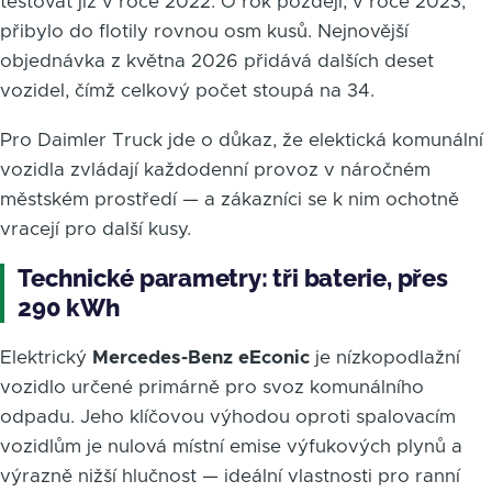
testovat již v roce 2022. O rok později, v roce 2023,
přibylo do flotily rovnou osm kusů. Nejnovější
objednávka z května 2026 přidává dalších deset
vozidel, čímž celkový počet stoupá na 34.
Pro Daimler Truck jde o důkaz, že elektická komunální
vozidla zvládají každodenní provoz v náročném
městském prostředí — a zákazníci se k nim ochotně
vracejí pro další kusy.
Technické parametry: tři baterie, přes
290 kWh
Elektrický
Mercedes-Benz eEconic
je nízkopodlažní
vozidlo určené primárně pro svoz komunálního
odpadu. Jeho klíčovou výhodou oproti spalovacím
vozidlům je nulová místní emise výfukových plynů a
výrazně nižší hlučnost — ideální vlastnosti pro ranní