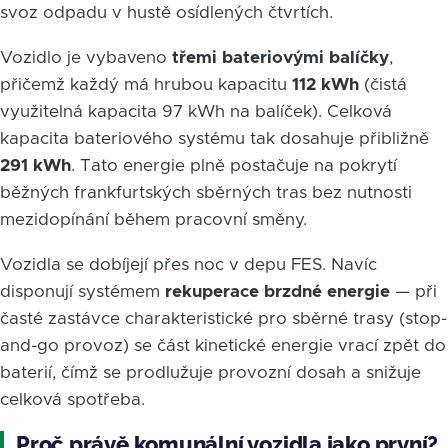
svoz odpadu v hustě osídlených čtvrtích.
Vozidlo je vybaveno
třemi bateriovými balíčky
,
přičemž každý má hrubou kapacitu
112 kWh
(čistá
využitelná kapacita 97 kWh na balíček). Celková
kapacita bateriového systému tak dosahuje přibližně
291 kWh
. Tato energie plně postačuje na pokrytí
běžných frankfurtských sběrných tras bez nutnosti
mezidopínání během pracovní směny.
Vozidla se dobíjejí přes noc v depu FES. Navíc
disponují systémem
rekuperace brzdné energie
— při
časté zastávce charakteristické pro sběrné trasy (stop-
and-go provoz) se část kinetické energie vrací zpět do
baterií, čímž se prodlužuje provozní dosah a snižuje
celková spotřeba.
Proč právě komunální vozidla jako první?