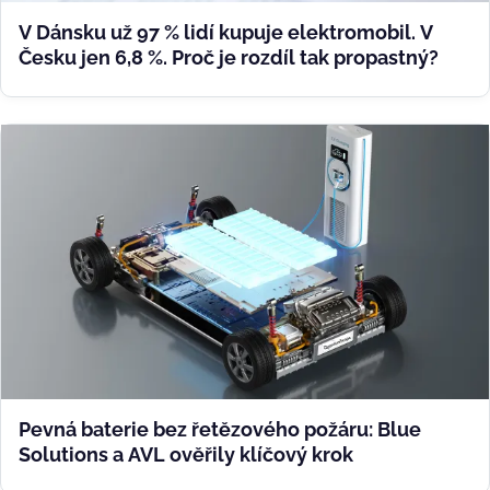
V Dánsku už 97 % lidí kupuje elektromobil. V
Česku jen 6,8 %. Proč je rozdíl tak propastný?
Pevná baterie bez řetězového požáru: Blue
Solutions a AVL ověřily klíčový krok