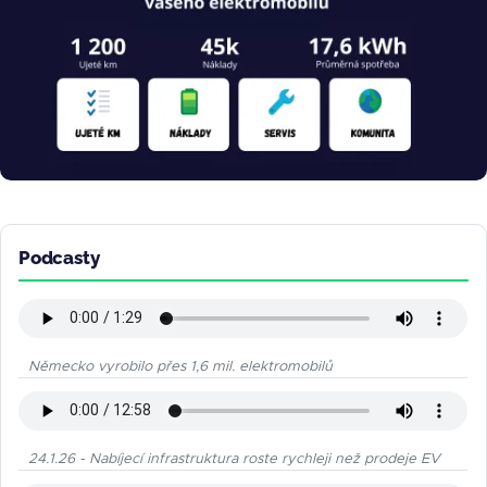
Podcasty
Německo vyrobilo přes 1,6 mil. elektromobilů
24.1.26 - Nabíjecí infrastruktura roste rychleji než prodeje EV