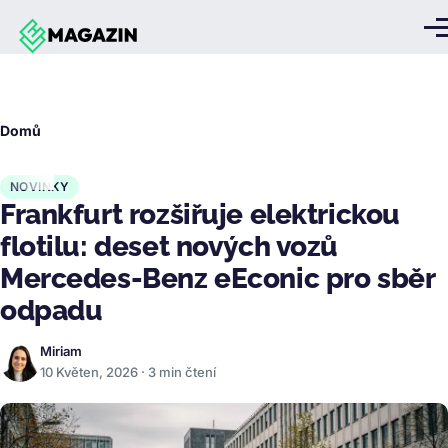
Přejít k hlavnímu obsahu
Me
Drobečková
Domů
navigace
NOVINKY
Frankfurt rozšiřuje elektrickou
flotilu: deset nových vozů
Mercedes-Benz eEconic pro sběr
odpadu
Miriam
10 Květen, 2026 · 3 min čtení