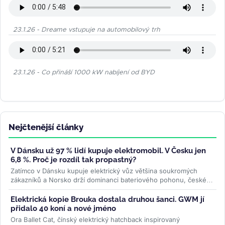
23.1.26 - Dreame vstupuje na automobilový trh
23.1.26 - Co přináší 1000 kW nabíjení od BYD
Nejčtenější články
V Dánsku už 97 % lidí kupuje elektromobil. V Česku jen
6,8 %. Proč je rozdíl tak propastný?
Zatímco v Dánsku kupuje elektrický vůz většina soukromých
zákazníků a Norsko drží dominanci bateriového pohonu, české
registrace podle...
>>
Elektrická kopie Brouka dostala druhou šanci. GWM jí
přidalo 40 koní a nové jméno
Ora Ballet Cat, čínský elektrický hatchback inspirovaný