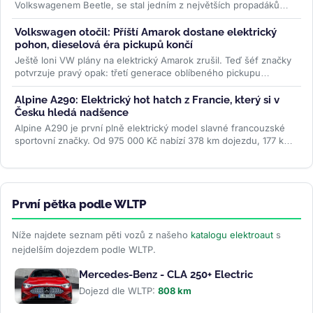
Volkswagenem Beetle, se stal jedním z největších propadáků
značky GWM. Za čtyři...
>>
Volkswagen otočil: Příští Amarok dostane elektrický
pohon, dieselová éra pickupů končí
Ještě loni VW plány na elektrický Amarok zrušil. Teď šéf značky
potvrzuje pravý opak: třetí generace oblíbeného pickupu
dostane PHEV i...
>>
Alpine A290: Elektrický hot hatch z Francie, který si v
Česku hledá nadšence
Alpine A290 je první plně elektrický model slavné francouzské
sportovní značky. Od 975 000 Kč nabízí 378 km dojezdu, 177 koní
a jízdní...
>>
První pětka podle WLTP
Níže najdete seznam pěti vozů z našeho
katalogu elektroaut
s
nejdelším dojezdem podle WLTP.
Mercedes-Benz - CLA 250+ Electric
Dojezd dle WLTP:
808 km