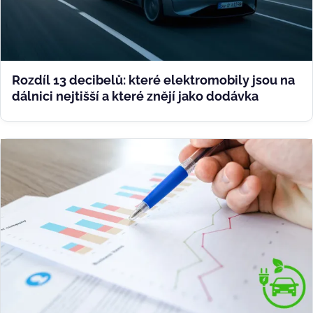
Rozdíl 13 decibelů: které elektromobily jsou na
dálnici nejtišší a které znějí jako dodávka