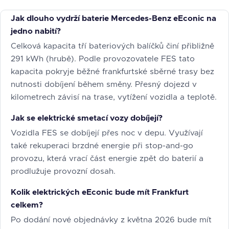
Jak dlouho vydrží baterie Mercedes-Benz eEconic na
jedno nabití?
Celková kapacita tří bateriových balíčků činí přibližně
291 kWh (hrubě). Podle provozovatele FES tato
kapacita pokryje běžné frankfurtské sběrné trasy bez
nutnosti dobíjení během směny. Přesný dojezd v
kilometrech závisí na trase, vytížení vozidla a teplotě.
Jak se elektrické smetací vozy dobíjejí?
Vozidla FES se dobíjejí přes noc v depu. Využívají
také rekuperaci brzdné energie při stop-and-go
provozu, která vrací část energie zpět do baterií a
prodlužuje provozní dosah.
Kolik elektrických eEconic bude mít Frankfurt
celkem?
Po dodání nové objednávky z května 2026 bude mít