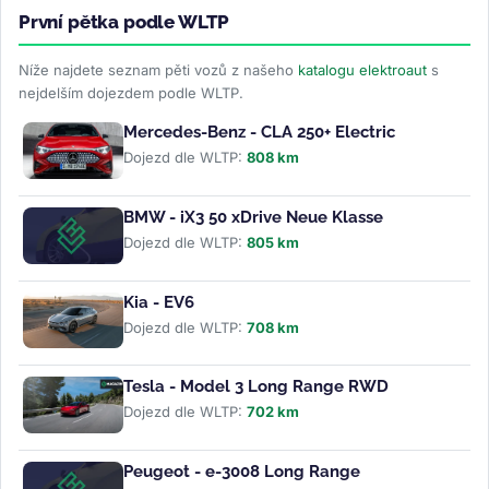
První pětka podle WLTP
Níže najdete seznam pěti vozů z našeho
katalogu elektroaut
s
nejdelším dojezdem podle WLTP.
Mercedes-Benz - CLA 250+ Electric
Dojezd dle WLTP:
808 km
BMW - iX3 50 xDrive Neue Klasse
Dojezd dle WLTP:
805 km
Kia - EV6
Dojezd dle WLTP:
708 km
Tesla - Model 3 Long Range RWD
Dojezd dle WLTP:
702 km
Peugeot - e-3008 Long Range