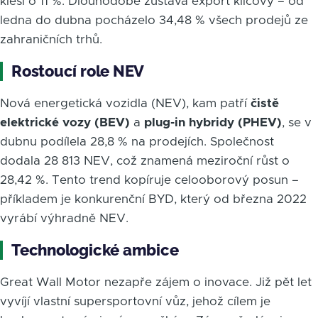
klesl o 11 %. Dlouhodobě zůstává export klíčový – od
ledna do dubna pocházelo 34,48 % všech prodejů ze
zahraničních trhů.
Rostoucí role NEV
Nová energetická vozidla (NEV), kam patří
čistě
elektrické vozy (BEV)
a
plug-in hybridy (PHEV)
, se v
dubnu podílela 28,8 % na prodejích. Společnost
dodala 28 813 NEV, což znamená meziroční růst o
28,42 %. Tento trend kopíruje celooborový posun –
příkladem je konkurenční BYD, který od března 2022
vyrábí výhradně NEV.
Technologické ambice
Great Wall Motor nezapře zájem o inovace. Již pět let
vyvíjí vlastní supersportovní vůz, jehož cílem je