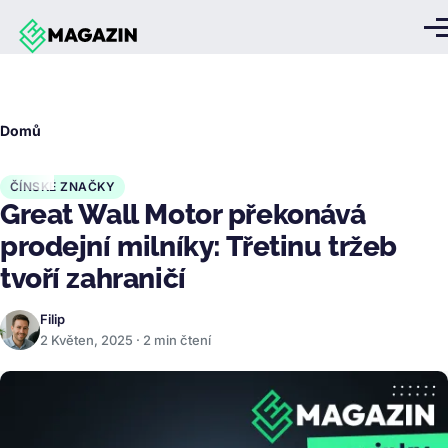
Přejít k hlavnímu obsahu
Me
Drobečková
Domů
navigace
ČÍNSKÉ ZNAČKY
Great Wall Motor překonává
prodejní milníky: Třetinu tržeb
tvoří zahraničí
Filip
2 Květen, 2025 · 2 min čtení