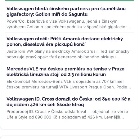
Volkswagen hledá čínského partnera pro španělskou
gigafactory: Gotion míří do Saguntu
PowerCo, bateriová divize Volkswagenu, jedná s čínským
výrobcem Gotion o společném podniku v španělské gigafactory
u Valencie. Závod,...
>>
Volkswagen otočil: Příští Amarok dostane elektrický
pohon, dieselová éra pickupů končí
Ještě loni VW plány na elektrický Amarok zrušil. Teď šéf značky
potvrzuje pravý opak: třetí generace oblíbeného pickupu
dostane PHEV i...
>>
Mercedes VLE má českou premiéru na tenise v Praze:
elektrická limuzína stojí od 2,3 milionu korun
Elektromobil Mercedes-Benz VLE s dojezdem až 707 km měl
českou premiéru na turnaji WTA Livesport Prague Open. Podle
konfigurátoru automobilky...
>>
Volkswagen ID. Cross dorazil do Česka: od 890 000 Kč a
dojezdem 426 km čelí Škodě Elroq
Předprodej ID. Cross v Česku odstartoval — objednat lze verze
Life a Style od 890 000 Kč s dojezdem až 426 km. Levnější
Trend za 691 000 Kč...
>>