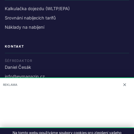
Kalkulačka dojezdu (WLTP/EPA)
Srovnání nabíjecích tarifů
Náklady na nabíjení
KONTAKT
ŠÉFREDAKTOR
Daniel Česák
info@evmagazin.cz
✕
REKLAMA
O nás
Reklama
© 2026 EV Magazin.
Podmínky a ochrana dat
.
Na tomto webu používáme soubory cookies pro zlepšení vašeho