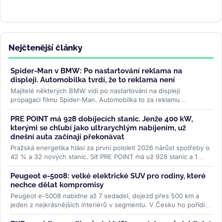
Nejčtenější články
Spider-Man v BMW: Po nastartování reklama na
displeji. Automobilka tvrdí, že to reklama není
Majitelé některých BMW vidí po nastartování na displeji
propagaci filmu Spider-Man. Automobilka to za reklamu
nepovažuje, řidiči ale mluví...
>>
PRE POINT má 928 dobíjecích stanic. Jenže 400 kW,
kterými se chlubí jako ultrarychlým nabíjením, už
dnešní auta začínají překonávat
Pražská energetika hlásí za první pololetí 2026 nárůst spotřeby o
42 % a 32 nových stanic. Síť PRE POINT má už 928 stanic a 1
468...
>>
Peugeot e-5008: velké elektrické SUV pro rodiny, které
nechce dělat kompromisy
Peugeot e-5008 nabídne až 7 sedadel, dojezd přes 500 km a
jeden z nejkrásnějších interiérů v segmentu. V Česku ho pořídíte
od 1,2...
>>