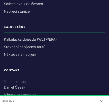
Sdílejte svou zkušenost
Nabíjecí stanice
KALKULAČKY
Kalkulačka dojezdu (WLTP/EPA)
Srovnání nabíjecích tarifů
Náklady na nabíjení
KONTAKT
ŠÉFREDAKTOR
Daniel Česák
info@evmagazin.cz
✕
REKLAMA
O nás