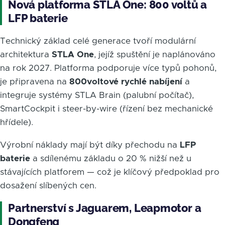
Nová platforma STLA One: 800 voltů a
LFP baterie
Technický základ celé generace tvoří modulární
architektura
STLA One
, jejíž spuštění je naplánováno
na rok 2027. Platforma podporuje více typů pohonů,
je připravena na
800voltové rychlé nabíjení
a
integruje systémy STLA Brain (palubní počítač),
SmartCockpit i steer-by-wire (řízení bez mechanické
hřídele).
Výrobní náklady mají být díky přechodu na
LFP
baterie
a sdílenému základu o 20 % nižší než u
stávajících platforem — což je klíčový předpoklad pro
dosažení slíbených cen.
Partnerství s Jaguarem, Leapmotor a
Dongfeng