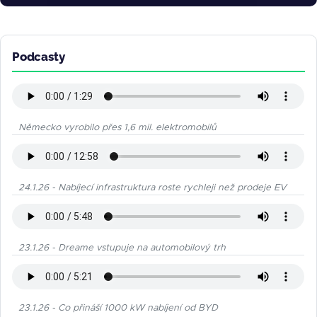
Podcasty
Německo vyrobilo přes 1,6 mil. elektromobilů
24.1.26 - Nabíjecí infrastruktura roste rychleji než prodeje EV
23.1.26 - Dreame vstupuje na automobilový trh
23.1.26 - Co přináší 1000 kW nabíjení od BYD