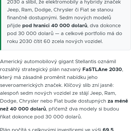
2030 a slíbil, že elektromobily a hybridy značek
Jeep, Ram, Dodge, Chrysler či Fiat se stanou
finančně dostupnými. Sedm nových modelů
přijde
pod hranici 40 000 dolarů
, dva dokonce
pod 30 000 dolarů — a celkové portfolio má do
roku 2030 čítit 60 zcela nových vozidel.
Americký automobilový gigant Stellantis oznámil
rozsáhlý strategický plán nazvaný
FaSTLAne 2030
,
který má zásadně proměnit nabídku jeho
severoamerických značek. Klíčový slib zní jasně:
alespoň sedm nových vozidel ze stájí Jeep, Ram,
Dodge, Chrysler nebo Fiat bude dostupných
za méně
než 40 000 dolarů
, přičemž dva modely si budou
říkat dokonce pod 30 000 dolarů.
Plán počítá s celkovými investicemi ve výši
69,5