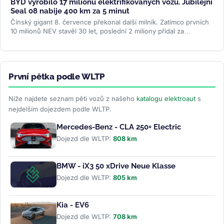
BYD vyrobilo 17 milionů elektrifikovaných vozů. Jubilejní
Seal 08 nabije 400 km za 5 minut
Čínský gigant 8. července překonal další milník. Zatímco prvních
10 milionů NEV stavěl 30 let, poslední 2 miliony přidal za
necelých...
>>
První pětka podle WLTP
Níže najdete seznam pěti vozů z našeho
katalogu elektroaut
s
nejdelším dojezdem podle WLTP.
Mercedes-Benz - CLA 250+ Electric
Dojezd dle WLTP:
808 km
BMW - iX3 50 xDrive Neue Klasse
Dojezd dle WLTP:
805 km
Kia - EV6
Dojezd dle WLTP:
708 km