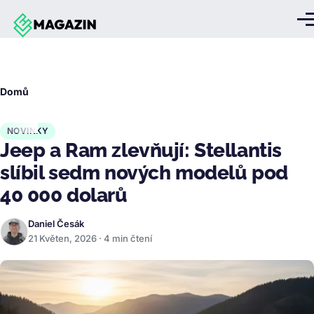
Přejít k hlavnímu obsahu
Me
Drobečková
Domů
navigace
NOVINKY
Jeep a Ram zlevňují: Stellantis
slíbil sedm nových modelů pod
40 000 dolarů
Daniel Česák
21 Květen, 2026 · 4 min čtení