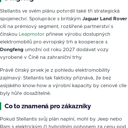
Stellantis ve svém plánu potvrdil také tři strategická
spojenectví. Spolupráce s britským
Jaguar Land Rover
cílí na prémiový segment, rozšířené partnerství s
čínskou
Leapmotor
přinese výrobu dostupných
elektromobilů pro evropský trh a kooperace s
Dongfeng
umožní od roku 2027 dodávat vozy
vyrobené v Číně na zahraniční trhy.
Právě čínský prvek je z pohledu elektromobility
zajímavý: Stellantis tak fakticky přiznává, že bez
asijského know-how a výrobní kapacity by cenové cíle
byly hůře dosažitelné.
Co to znamená pro zákazníky
Pokud Stellantis svůj plán naplní, mohl by Jeep nebo
Ram s elektrickým či hybridním pohonem za cenu pod