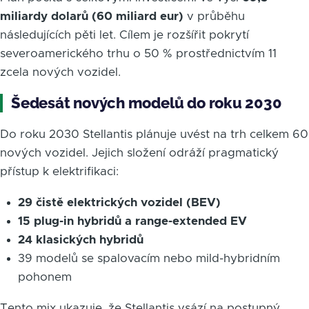
miliardy dolarů (60 miliard eur)
v průběhu
následujících pěti let. Cílem je rozšířit pokrytí
severoamerického trhu o 50 % prostřednictvím 11
zcela nových vozidel.
Šedesát nových modelů do roku 2030
Do roku 2030 Stellantis plánuje uvést na trh celkem 60
nových vozidel. Jejich složení odráží pragmatický
přístup k elektrifikaci:
29 čistě elektrických vozidel (BEV)
15 plug-in hybridů a range-extended EV
24 klasických hybridů
39 modelů se spalovacím nebo mild-hybridním
pohonem
Tento mix ukazuje, že Stellantis vsází na postupný