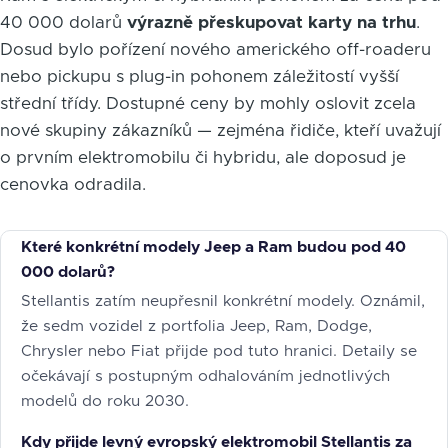
40 000 dolarů
výrazně přeskupovat karty na trhu
.
Dosud bylo pořízení nového amerického off-roaderu
nebo pickupu s plug-in pohonem záležitostí vyšší
střední třídy. Dostupné ceny by mohly oslovit zcela
nové skupiny zákazníků — zejména řidiče, kteří uvažují
o prvním elektromobilu či hybridu, ale doposud je
cenovka odradila.
Které konkrétní modely Jeep a Ram budou pod 40
000 dolarů?
Stellantis zatím neupřesnil konkrétní modely. Oznámil,
že sedm vozidel z portfolia Jeep, Ram, Dodge,
Chrysler nebo Fiat přijde pod tuto hranici. Detaily se
očekávají s postupným odhalováním jednotlivých
modelů do roku 2030.
Kdy přijde levný evropský elektromobil Stellantis za