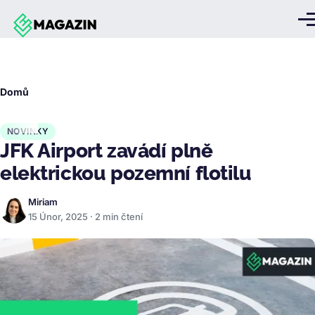
Přejít k hlavnímu obsahu
Me
Drobečková
Domů
navigace
NOVINKY
JFK Airport zavádí plně
elektrickou pozemní flotilu
Miriam
15 Únor, 2025 · 2 min čtení