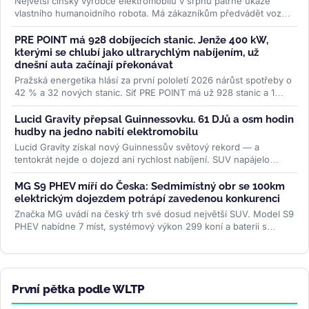
Největší čínský výrobce elektromobilů v srpnu patrně ukáže
vlastního humanoidního robota. Má zákazníkům předvádět vozy,
oživovat...
>>
PRE POINT má 928 dobíjecích stanic. Jenže 400 kW,
kterými se chlubí jako ultrarychlým nabíjením, už
dnešní auta začínají překonávat
Pražská energetika hlásí za první pololetí 2026 nárůst spotřeby o
42 % a 32 nových stanic. Síť PRE POINT má už 928 stanic a 1
468...
>>
Lucid Gravity přepsal Guinnessovku. 61 DJů a osm hodin
hudby na jedno nabití elektromobilu
Lucid Gravity získal nový Guinnessův světový rekord — a
tentokrát nejde o dojezd ani rychlost nabíjení. SUV napájelo
osmihodinový DJ set...
>>
MG S9 PHEV míří do Česka: Sedmimístný obr se 100km
elektrickým dojezdem potrápí zavedenou konkurenci
Značka MG uvádí na český trh své dosud největší SUV. Model S9
PHEV nabídne 7 míst, systémový výkon 299 koní a baterii s
čistě...
>>
První pětka podle WLTP