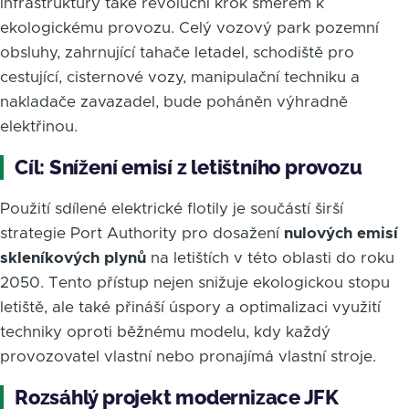
infrastruktury také revoluční krok směrem k
ekologickému provozu. Celý vozový park pozemní
obsluhy, zahrnující tahače letadel, schodiště pro
cestující, cisternové vozy, manipulační techniku a
nakladače zavazadel, bude poháněn výhradně
elektřinou.
Cíl: Snížení emisí z letištního provozu
Použití sdílené elektrické flotily je součástí širší
strategie Port Authority pro dosažení
nulových emisí
skleníkových plynů
na letištích v této oblasti do roku
2050. Tento přístup nejen snižuje ekologickou stopu
letiště, ale také přináší úspory a optimalizaci využití
techniky oproti běžnému modelu, kdy každý
provozovatel vlastní nebo pronajímá vlastní stroje.
Rozsáhlý projekt modernizace JFK