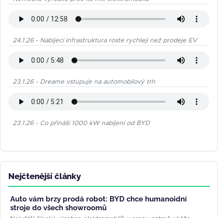
24.1.26 - Nabíjecí infrastruktura roste rychleji než prodeje EV
23.1.26 - Dreame vstupuje na automobilový trh
23.1.26 - Co přináší 1000 kW nabíjení od BYD
Nejčtenější články
Auto vám brzy prodá robot: BYD chce humanoidní
stroje do všech showroomů