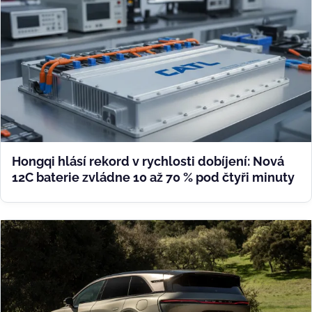
Hongqi hlásí rekord v rychlosti dobíjení: Nová
12C baterie zvládne 10 až 70 % pod čtyři minuty