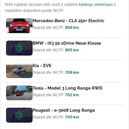
Níže najdete seznam pěti vozů z našeho
katalogu elektroaut
s
nejdelším dojezdem podle WLTP.
Mercedes-Benz - CLA 250+ Electric
Dojezd dle WLTP:
808 km
BMW - iX3 50 xDrive Neue Klasse
Dojezd dle WLTP:
805 km
Kia - EV6
Dojezd dle WLTP:
708 km
Tesla - Model 3 Long Range RWD
Dojezd dle WLTP:
702 km
Peugeot - e-3008 Long Range
Dojezd dle WLTP:
700 km