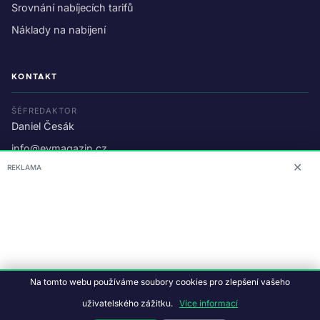
Srovnání nabíjecích tarifů
Náklady na nabíjení
KONTAKT
ŠÉFREDAKTOR
Daniel Česák
info@evmagazin.cz
✕
REKLAMA
O nás
Reklama
© 2026 EV Magazin.
Podmínky a ochrana dat
.
Na tomto webu používáme soubory cookies pro zlepšení vašeho
Data:
CC BY-NC-SA 4.0
·
© OpenStreetMap
uživatelského zážitku.
Více informací
Tvorba webu:
Studiografix