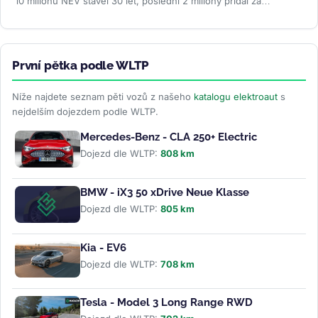
10 milionů NEV stavěl 30 let, poslední 2 miliony přidal za
necelých...
>>
První pětka podle WLTP
Níže najdete seznam pěti vozů z našeho
katalogu elektroaut
s
nejdelším dojezdem podle WLTP.
Mercedes-Benz - CLA 250+ Electric
Dojezd dle WLTP:
808 km
BMW - iX3 50 xDrive Neue Klasse
Dojezd dle WLTP:
805 km
Kia - EV6
Dojezd dle WLTP:
708 km
Tesla - Model 3 Long Range RWD