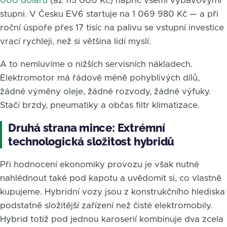
000 dolarů
(až 115 000 Kč) napříč všemi výbavovými
stupni. V Česku EV6 startuje na 1 069 980 Kč — a při
roční úspoře přes 17 tisíc na palivu se vstupní investice
vrací rychleji, než si většina lidí myslí.
A to nemluvíme o nižších servisních nákladech.
Elektromotor má řádově méně pohyblivých dílů,
žádné výměny oleje, žádné rozvody, žádné výfuky.
Stačí brzdy, pneumatiky a občas filtr klimatizace.
Druhá strana mince: Extrémní
technologická složitost hybridů
Při hodnocení ekonomiky provozu je však nutné
nahlédnout také pod kapotu a uvědomit si, co vlastně
kupujeme. Hybridní vozy jsou z konstrukčního hlediska
podstatně složitější zařízení než čisté elektromobily.
Hybrid totiž pod jednou karoserií kombinuje dva zcela