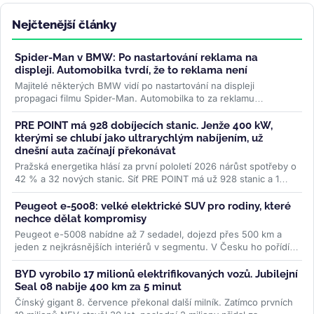
Nejčtenější články
Spider-Man v BMW: Po nastartování reklama na
displeji. Automobilka tvrdí, že to reklama není
Majitelé některých BMW vidí po nastartování na displeji
propagaci filmu Spider-Man. Automobilka to za reklamu
nepovažuje, řidiči ale mluví...
>>
PRE POINT má 928 dobíjecích stanic. Jenže 400 kW,
kterými se chlubí jako ultrarychlým nabíjením, už
dnešní auta začínají překonávat
Pražská energetika hlásí za první pololetí 2026 nárůst spotřeby o
42 % a 32 nových stanic. Síť PRE POINT má už 928 stanic a 1
468...
>>
Peugeot e-5008: velké elektrické SUV pro rodiny, které
nechce dělat kompromisy
Peugeot e-5008 nabídne až 7 sedadel, dojezd přes 500 km a
jeden z nejkrásnějších interiérů v segmentu. V Česku ho pořídíte
od 1,2...
>>
BYD vyrobilo 17 milionů elektrifikovaných vozů. Jubilejní
Seal 08 nabije 400 km za 5 minut
Čínský gigant 8. července překonal další milník. Zatímco prvních