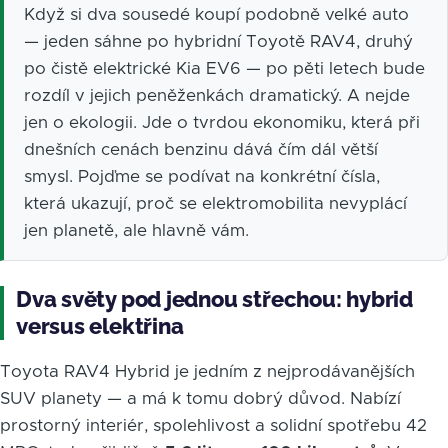
Když si dva sousedé koupí podobně velké auto
— jeden sáhne po hybridní Toyotě RAV4, druhý
po čistě elektrické Kia EV6 — po pěti letech bude
rozdíl v jejich peněženkách dramatický. A nejde
jen o ekologii. Jde o tvrdou ekonomiku, která při
dnešních cenách benzinu dává čím dál větší
smysl. Pojďme se podívat na konkrétní čísla,
která ukazují, proč se elektromobilita nevyplácí
jen planetě, ale hlavně vám.
Dva světy pod jednou střechou: hybrid
versus elektřina
Toyota RAV4 Hybrid je jedním z nejprodávanějších
SUV planety — a má k tomu dobrý důvod. Nabízí
prostorný interiér, spolehlivost a solidní spotřebu 42