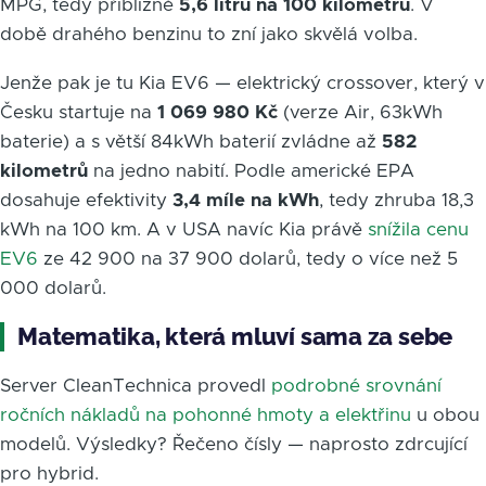
MPG, tedy přibližně
5,6 litru na 100 kilometrů
. V
době drahého benzinu to zní jako skvělá volba.
Jenže pak je tu Kia EV6 — elektrický crossover, který v
Česku startuje na
1 069 980 Kč
(verze Air, 63kWh
baterie) a s větší 84kWh baterií zvládne až
582
kilometrů
na jedno nabití. Podle americké EPA
dosahuje efektivity
3,4 míle na kWh
, tedy zhruba 18,3
kWh na 100 km. A v USA navíc Kia právě
snížila cenu
EV6
ze 42 900 na 37 900 dolarů, tedy o více než 5
000 dolarů.
Matematika, která mluví sama za sebe
Server CleanTechnica provedl
podrobné srovnání
ročních nákladů na pohonné hmoty a elektřinu
u obou
modelů. Výsledky? Řečeno čísly — naprosto zdrcující
pro hybrid.