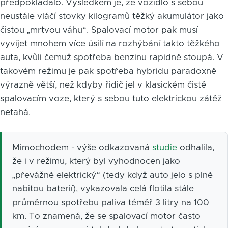
předpokládalo. Výsledkem je, že vozidlo s sebou
neustále vláčí stovky kilogramů těžký akumulátor jako
čistou „mrtvou váhu“. Spalovací motor pak musí
vyvíjet mnohem více úsilí na rozhýbání takto těžkého
auta, kvůli čemuž spotřeba benzinu rapidně stoupá. V
takovém režimu je pak spotřeba hybridu paradoxně
výrazně větší, než kdyby řidič jel v klasickém čistě
spalovacím voze, který s sebou tuto elektrickou zátěž
netahá.
Mimochodem - výše odkazovaná
studie
odhalila,
že i v režimu, který byl vyhodnocen jako
„převážně elektrický“ (tedy když auto jelo s plně
nabitou baterií), vykazovala celá flotila stále
průměrnou spotřebu paliva téměř 3 litry na 100
km. To znamená, že se spalovací motor často