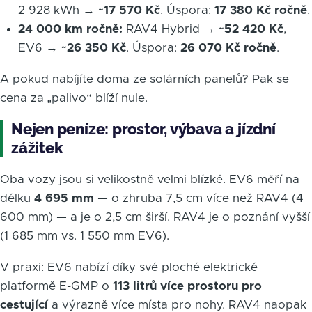
2 928 kWh →
~17 570 Kč
. Úspora:
17 380 Kč ročně
.
24 000 km ročně:
RAV4 Hybrid →
~52 420 Kč
,
EV6 →
~26 350 Kč
. Úspora:
26 070 Kč ročně
.
A pokud nabíjíte doma ze solárních panelů? Pak se
cena za „palivo“ blíží nule.
Nejen peníze: prostor, výbava a jízdní
zážitek
Oba vozy jsou si velikostně velmi blízké. EV6 měří na
délku
4 695 mm
— o zhruba 7,5 cm více než RAV4 (4
600 mm) — a je o 2,5 cm širší. RAV4 je o poznání vyšší
(1 685 mm vs. 1 550 mm EV6).
V praxi: EV6 nabízí díky své ploché elektrické
platformě E-GMP o
113 litrů více prostoru pro
cestující
a výrazně více místa pro nohy. RAV4 naopak