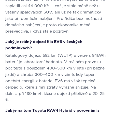
zaplatili asi 44 000 Kč — což je stále méně než u
většiny spalovacích SUV, ale už ne tak dramaticky
jako při domácím nabíjení. Pro řidiče bez možnosti
domácího nabíjení je proto ekonomika méně
přesvědčivá, i když stále pozitivní.
Jaký je reálný dojezd Kia EV6 v českých
podmínkách?
Katalogový dojezd 582 km (WLTP) u verze s 84kWh
baterií je laboratorní hodnota. V reálném provozu
počítejte s dojezdem 400–500 km v létě (při běžné
jízdě) a zhruba 300–400 km v zimě, kdy topení
odebírá energii z baterie. EV6 má však tepelné
čerpadlo, které zimní ztráty výrazně snižuje. Na
dálnici při 130 km/h klesne dojezd přibližně o 20–25
%.
Jak je na tom Toyota RAV4 Hybrid v porovnání s