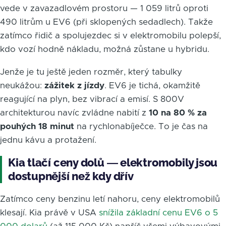
vede v zavazadlovém prostoru — 1 059 litrů oproti
490 litrům u EV6 (při sklopených sedadlech). Takže
zatímco řidič a spolujezdec si v elektromobilu polepší,
kdo vozí hodně nákladu, možná zůstane u hybridu.
Jenže je tu ještě jeden rozměr, který tabulky
neukážou:
zážitek z jízdy
. EV6 je tichá, okamžitě
reagující na plyn, bez vibrací a emisí. S 800V
architekturou navíc zvládne nabití z
10 na 80 % za
pouhých 18 minut
na rychlonabíječce. To je čas na
jednu kávu a protažení.
Kia tlačí ceny dolů — elektromobily jsou
dostupnější než kdy dřív
Zatímco ceny benzinu letí nahoru, ceny elektromobilů
klesají. Kia právě v USA
snížila základní cenu EV6 o 5