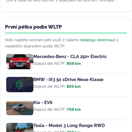
Life a Style od 890 000 Kč s dojezdem až 426 km. Levnější
Trend za 691 000 Kč...
>>
První pětka podle WLTP
Níže najdete seznam pěti vozů z našeho
katalogu elektroaut
s
nejdelším dojezdem podle WLTP.
Mercedes-Benz - CLA 250+ Electric
Dojezd dle WLTP:
808 km
BMW - iX3 50 xDrive Neue Klasse
Dojezd dle WLTP:
805 km
Kia - EV6
Dojezd dle WLTP:
708 km
Tesla - Model 3 Long Range RWD