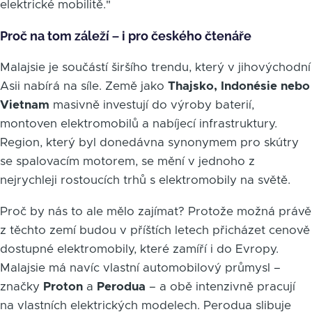
elektrické mobilitě."
Proč na tom záleží – i pro českého čtenáře
Malajsie je součástí širšího trendu, který v jihovýchodní
Asii nabírá na síle. Země jako
Thajsko, Indonésie nebo
Vietnam
masivně investují do výroby baterií,
montoven elektromobilů a nabíjecí infrastruktury.
Region, který byl donedávna synonymem pro skútry
se spalovacím motorem, se mění v jednoho z
nejrychleji rostoucích trhů s elektromobily na světě.
Proč by nás to ale mělo zajímat? Protože možná právě
z těchto zemí budou v příštích letech přicházet cenově
dostupné elektromobily, které zamíří i do Evropy.
Malajsie má navíc vlastní automobilový průmysl –
značky
Proton
a
Perodua
– a obě intenzivně pracují
na vlastních elektrických modelech. Perodua slibuje