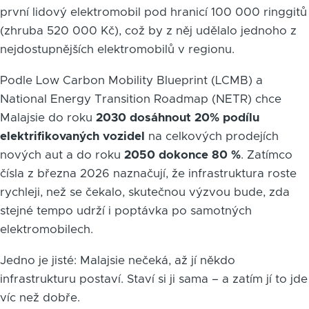
první lidový elektromobil pod hranicí 100 000 ringgitů
(zhruba 520 000 Kč), což by z něj udělalo jednoho z
nejdostupnějších elektromobilů v regionu.
Podle Low Carbon Mobility Blueprint (LCMB) a
National Energy Transition Roadmap (NETR) chce
Malajsie do roku
2030 dosáhnout 20% podílu
elektrifikovaných vozidel
na celkových prodejích
nových aut a do roku
2050 dokonce 80 %
. Zatímco
čísla z března 2026 naznačují, že infrastruktura roste
rychleji, než se čekalo, skutečnou výzvou bude, zda
stejné tempo udrží i poptávka po samotných
elektromobilech.
Jedno je jisté: Malajsie nečeká, až jí někdo
infrastrukturu postaví. Staví si ji sama – a zatím jí to jde
víc než dobře.