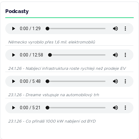
Podcasty
Německo vyrobilo přes 1,6 mil. elektromobilů
24.1.26 - Nabíjecí infrastruktura roste rychleji než prodeje EV
23.1.26 - Dreame vstupuje na automobilový trh
23.1.26 - Co přináší 1000 kW nabíjení od BYD