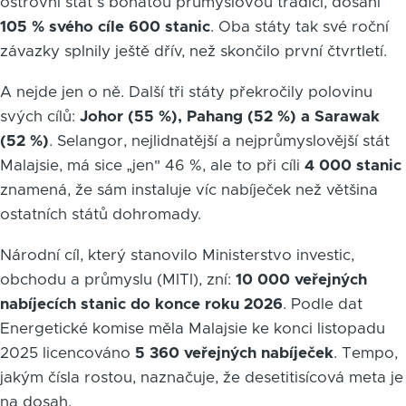
ostrovní stát s bohatou průmyslovou tradicí, dosáhl
105 % svého cíle 600 stanic
. Oba státy tak své roční
závazky splnily ještě dřív, než skončilo první čtvrtletí.
A nejde jen o ně. Další tři státy překročily polovinu
svých cílů:
Johor (55 %), Pahang (52 %) a Sarawak
(52 %)
. Selangor, nejlidnatější a nejprůmyslovější stát
Malajsie, má sice „jen" 46 %, ale to při cíli
4 000 stanic
znamená, že sám instaluje víc nabíječek než většina
ostatních států dohromady.
Národní cíl, který stanovilo Ministerstvo investic,
obchodu a průmyslu (MITI), zní:
10 000 veřejných
nabíjecích stanic do konce roku 2026
. Podle dat
Energetické komise měla Malajsie ke konci listopadu
2025 licencováno
5 360 veřejných nabíječek
. Tempo,
jakým čísla rostou, naznačuje, že desetitisícová meta je
na dosah.