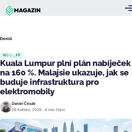
Přejít k hlavnímu obsahu
Me
Drobečková
Domů
navigace
NOVINKY
Kuala Lumpur plní plán nabíječek
na 160 %. Malajsie ukazuje, jak se
buduje infrastruktura pro
elektromobily
Daniel Česák
26 Květen, 2026 · 4 min čtení