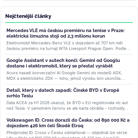
Nejčtenější články
Mercedes VLE má českou premiéru na tenise v Praze:
elektrická limuzína stojí od 2,3 milionu korun
Elektromobil Mercedes-Benz VLE s dojezdem až 707 km měl
českou premiéru na turnaji WTA Livesport Prague Open. Podle
konfigurátoru automobilky...
>>
Google Assistant v autech končí. Gemini od Googlu
dostane i elektromobil, který se přestal vyrábět
Acura nasadí konverzační AI Google Gemini do modelů ADX,
MDX a elektrického ZDX — toho, jehož výrobu loni ukončila.
Přidává se k vlně,...
>>
Detail, který v datech zapadl: Čínské BYD v Evropě
svrhlo Teslu
Data ACEA za H1 2026 ukazují, že BYD v EU registrovala víc aut
než Tesla. V samotném červnu se ale karta obrátila – rozhodly
ceny paliv i...
>>
Volkswagen ID. Cross dorazil do Česka: od 890 000 Kč a
dojezdem 426 km čelí Škodě Elroq
Předprodej ID. Cross v Česku odstartoval — objednat lze verze