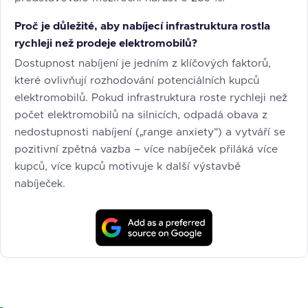
Proč je důležité, aby nabíjecí infrastruktura rostla
rychleji než prodeje elektromobilů?
Dostupnost nabíjení je jedním z klíčových faktorů,
které ovlivňují rozhodování potenciálních kupců
elektromobilů. Pokud infrastruktura roste rychleji než
počet elektromobilů na silnicích, odpadá obava z
nedostupnosti nabíjení („range anxiety") a vytváří se
pozitivní zpětná vazba – více nabíječek přiláká více
kupců, více kupců motivuje k další výstavbě
nabíječek.