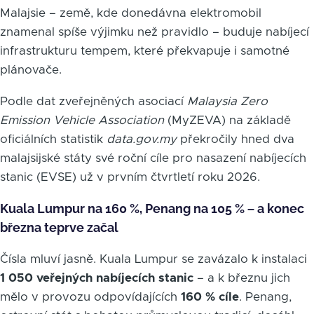
Malajsie – země, kde donedávna elektromobil
znamenal spíše výjimku než pravidlo – buduje nabíjecí
infrastrukturu tempem, které překvapuje i samotné
plánovače.
Podle dat zveřejněných asociací
Malaysia Zero
Emission Vehicle Association
(MyZEVA) na základě
oficiálních statistik
data.gov.my
překročily hned dva
malajsijské státy své roční cíle pro nasazení nabíjecích
stanic (EVSE) už v prvním čtvrtletí roku 2026.
Kuala Lumpur na 160 %, Penang na 105 % – a konec
března teprve začal
Čísla mluví jasně. Kuala Lumpur se zavázalo k instalaci
1 050 veřejných nabíjecích stanic
– a k březnu jich
mělo v provozu odpovídajících
160 % cíle
. Penang,