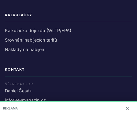
KALKULAČKY
Kalkulačka dojezdu (WLTP/EPA)
Srovnání nabíjecích tarifů
Náklady na nabíjení
KONTAKT
ŠÉFREDAKTOR
Daniel Česák
info@evmagazin.cz
✕
REKLAMA
O nás
Reklama