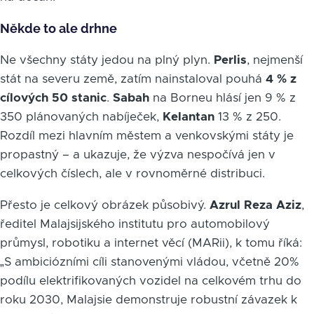
Někde to ale drhne
Ne všechny státy jedou na plný plyn.
Perlis
, nejmenší
stát na severu země, zatím nainstaloval pouhá
4 % z
cílových 50 stanic
.
Sabah
na Borneu hlásí jen 9 % z
350 plánovaných nabíječek,
Kelantan
13 % z 250.
Rozdíl mezi hlavním městem a venkovskými státy je
propastný – a ukazuje, že výzva nespočívá jen v
celkových číslech, ale v rovnoměrné distribuci.
Přesto je celkový obrázek působivý.
Azrul Reza Aziz
,
ředitel Malajsijského institutu pro automobilový
průmysl, robotiku a internet věcí (MARii), k tomu říká:
„S ambiciózními cíli stanovenými vládou, včetně 20%
podílu elektrifikovaných vozidel na celkovém trhu do
roku 2030, Malajsie demonstruje robustní závazek k