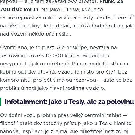
kapotu — a je tam zavazadlový prostor.
Frunk. Za
700 tisíc korun.
Ne jako u Tesla, kde je to
samozřejmost za milion a víc, ale tady, u auta, které cílí
na běžné rodiny. Je to detail, ale říká hodně o tom, jak
nad vozem někdo přemýšlel.
Uvnitř: ano, je to plast. Ale neskřípe, nevrží a na
testovacím voze s 10 000 km na tachometru
nevypadal nijak opotřebeně. Panoramatická střecha
kabinu opticky otevírá. Vzadu je místo pro čtyři bez
kompromisů, pro pět s malou rezervou — auto se bez
problémů hodí jako hlavní rodinné vozidlo.
Infotainment: jako u Tesly, ale za polovinu
Ovládání vozu probíhá přes velký centrální tablet —
filozofií prakticky totožný přístup jako u Tesly. Není to
náhoda, inspirace je zřejmá. Ale důležitější než zdroj