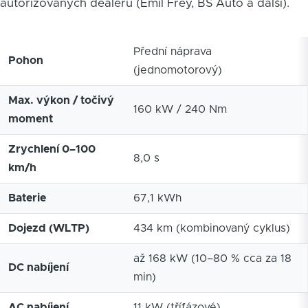
autorizovaných dealerů (Emil Frey, BS Auto a další).
Přední náprava
Pohon
(jednomotorový)
Max. výkon / točivý
160 kW / 240 Nm
moment
Zrychlení 0–100
8,0 s
km/h
Baterie
67,1 kWh
Dojezd (WLTP)
434 km (kombinovaný cyklus)
až 168 kW (10–80 % cca za 18
DC nabíjení
min)
AC nabíjení
11 kW (třífázové)