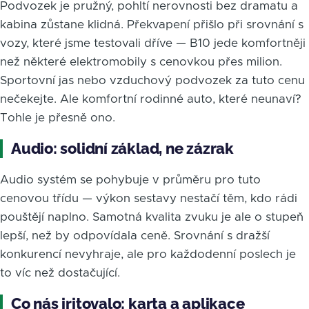
Podvozek je pružný, pohltí nerovnosti bez dramatu a
kabina zůstane klidná. Překvapení přišlo při srovnání s
vozy, které jsme testovali dříve — B10 jede komfortněji
než některé elektromobily s cenovkou přes milion.
Sportovní jas nebo vzduchový podvozek za tuto cenu
nečekejte. Ale komfortní rodinné auto, které neunaví?
Tohle je přesně ono.
Audio: solidní základ, ne zázrak
Audio systém se pohybuje v průměru pro tuto
cenovou třídu — výkon sestavy nestačí těm, kdo rádi
pouštějí naplno. Samotná kvalita zvuku je ale o stupeň
lepší, než by odpovídala ceně. Srovnání s dražší
konkurencí nevyhraje, ale pro každodenní poslech je
to víc než dostačující.
Co nás iritovalo: karta a aplikace