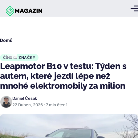
Přejít k hlavnímu obsahu
Me
Drobečková
Domů
navigace
ČÍNSKÉ ZNAČKY
Leapmotor B10 v testu: Týden s
autem, které jezdí lépe než
mnohé elektromobily za milion
Daniel Česák
22 Duben, 2026 · 7 min čtení