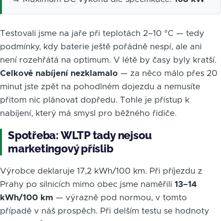
Testovali jsme na jaře při teplotách 2–10 °C — tedy
podmínky, kdy baterie ještě pořádně nespí, ale ani
není rozehřátá na optimum. V létě by časy byly kratší.
Celkově nabíjení nezklamalo
— za něco málo přes 20
minut jste zpět na pohodlném dojezdu a nemusíte
přitom nic plánovat dopředu. Tohle je přístup k
nabíjení, který má smysl pro běžného řidiče.
Spotřeba: WLTP tady nejsou
marketingový příslib
Výrobce deklaruje 17,2 kWh/100 km. Při příjezdu z
Prahy po silnicích mimo obec jsme naměřili
13–14
kWh/100 km
— výrazně pod normou, v tomto
případě v náš prospěch. Při delším testu se hodnoty