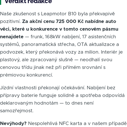
Verdikt redakce
Naše zkušenost s Leapmotor B10 byla překvapivě
pozitivní.
Za akční cenu 725 000 Kč nabídne auto
věci, které u konkurence v tomto cenovém pásmu
nenajdete
— frunk, 168kW nabíjení, 17 asistenčních
systémů, panoramatická střecha, OTA aktualizace a
podvozek, který překonává vozy za milion. Interiér je
plastový, ale zpracovaný slušně — neodhalí svou
cenovou třídu jinak než při přímém srovnání s
prémiovou konkurencí.
Jízdní vlastnosti překonají očekávání. Nabíjení bez
přípravy baterie funguje solidně a spotřeba odpovídá
deklarovaným hodnotám — to dnes není
samozřejmost.
Nevýhody?
Nespolehlivá NFC karta a v našem případě