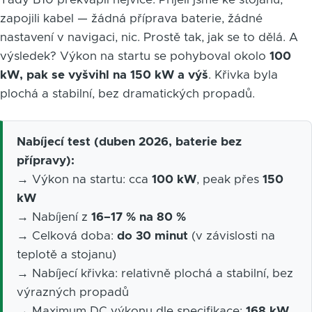
zapojili kabel — žádná příprava baterie, žádné
nastavení v navigaci, nic. Prostě tak, jak se to dělá. A
výsledek? Výkon na startu se pohyboval okolo
100
kW, pak se vyšvihl na 150 kW a výš
. Křivka byla
plochá a stabilní, bez dramatických propadů.
Nabíjecí test (duben 2026, baterie bez
přípravy):
→ Výkon na startu: cca
100 kW
, peak přes
150
kW
→ Nabíjení z
16–17 % na 80 %
→ Celková doba:
do 30 minut
(v závislosti na
teplotě a stojanu)
→ Nabíjecí křivka: relativně plochá a stabilní, bez
výrazných propadů
→ Maximum DC výkonu dle specifikace:
168 kW