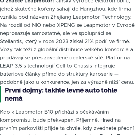
O značce Leapmotor:
Čínský výrobce elektromobilů,
jehož skutečné kořeny sahají do Hangzhou, kde firma
vznikla pod názvem Zhejiang Leapmotor Technology.
Na rozdíl od NIO nebo XPENG se Leapmotor v Evropě
neprosazuje samostatně, ale ve spolupráci se
Stellantis, který v roce 2023 získal 21% podíl ve firmě.
Vozy tak těží z globální distribuce velkého konsorcia a
prodávají se přes zavedené dealerské sítě. Platforma
LEAP 3.5 s technologií Cell-to-Chassis integruje
bateriové články přímo do struktury karoserie —
podobně jako u konkurence, jen za výrazně nižší cenu.
První dojmy: takhle levné auto tohle
nemá
Kdo k Leapmotor B10 přichází s očekáváním
kompromisu, bude překvapen. Příjemně. Hned na
prvním parkovišti přijde ta chvíle, kdy zvednete přední