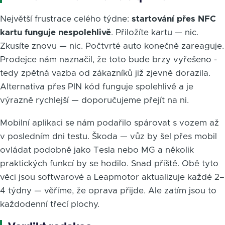
Největší frustrace celého týdne:
startování přes NFC
kartu funguje nespolehlivě
. Přiložíte kartu — nic.
Zkusíte znovu — nic. Počtvrté auto konečně zareaguje.
Prodejce nám naznačil, že toto bude brzy vyřešeno -
tedy zpětná vazba od zákazníků již zjevně dorazila.
Alternativa přes PIN kód funguje spolehlivě a je
výrazně rychlejší — doporučujeme přejít na ni.
Mobilní aplikaci se nám podařilo spárovat s vozem až
v posledním dni testu. Škoda — vůz by šel přes mobil
ovládat podobně jako Tesla nebo MG a několik
praktických funkcí by se hodilo. Snad příště. Obě tyto
věci jsou softwarové a Leapmotor aktualizuje každé 2–
4 týdny — věříme, že oprava přijde. Ale zatím jsou to
každodenní třecí plochy.