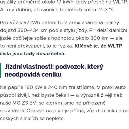
ustálily průměrně okolo 17 kWh, tedy přesně na WLTP.
A to v dubnu, při ranních teplotách kolem 2–3 °C.
Pro vůz s 67kWh baterií to v praxi znamená reálný
dojezd 360–434 km podle stylu jízdy. Při delší dálniční
jízdě počítejte spíše s hodnotou okolo 300 km — ale
to není překvapení, to je fyzika.
Klíčové je, že WLTP
čísla jsou tady dosažitelná.
Jízdní vlastnosti: podvozek, který
neodpovídá ceníku
Na papíře 160 kW a 240 Nm zní střídmě. V praxi auto
působí živěji, než byste čekali — a výrazně živěji než
naše MG ZS EV, se kterým jsme ho přirozeně
srovnávali. Odezva na plyn je přímá, vůz drží linku a na
českých silnicích se neplete.