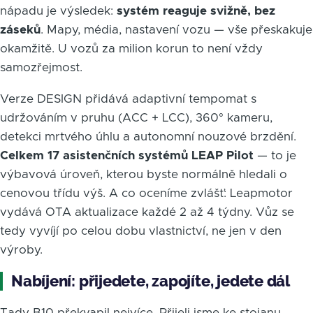
nápadu je výsledek:
systém reaguje svižně, bez
záseků
. Mapy, média, nastavení vozu — vše přeskakuje
okamžitě. U vozů za milion korun to není vždy
samozřejmost.
Verze DESIGN přidává adaptivní tempomat s
udržováním v pruhu (ACC + LCC), 360° kameru,
detekci mrtvého úhlu a autonomní nouzové brzdění.
Celkem 17 asistenčních systémů LEAP Pilot
— to je
výbavová úroveň, kterou byste normálně hledali o
cenovou třídu výš. A co oceníme zvlášť: Leapmotor
vydává OTA aktualizace každé 2 až 4 týdny. Vůz se
tedy vyvíjí po celou dobu vlastnictví, ne jen v den
výroby.
Nabíjení: přijedete, zapojíte, jedete dál
Tady B10 překvapil nejvíce. Přijeli jsme ke stojanu,