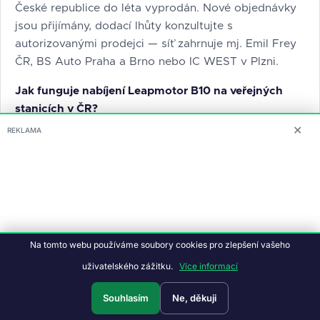
České republice do léta vyprodán. Nové objednávky
jsou přijímány, dodací lhůty konzultujte s
autorizovanými prodejci — síť zahrnuje mj. Emil Frey
ČR, BS Auto Praha a Brno nebo IC WEST v Plzni.
Jak funguje nabíjení Leapmotor B10 na veřejných
stanicích v ČR?
✕
Vůz podporuje DC nabíjení výkonem až 168 kW a AC
REKLAMA
nabíjení 11 kW. Na běžných rychlostojích CCS v Česku
dosáhne výkonu 100–150+ kW bez nutnosti
předehřívat baterii. Nabíjení z 17 % na 80 % zvládne
přibližně za 18–20 minut, v létě rychleji.
Na tomto webu používáme soubory cookies pro zlepšení vašeho
uživatelského zážitku.
Více informací
Souhlasím
Ne, děkuji