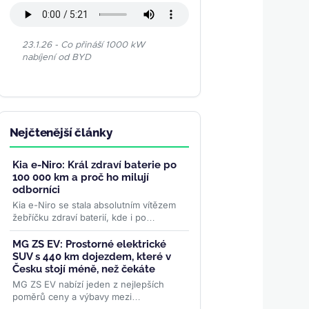
23.1.26 - Co přináší 1000 kW
nabíjení od BYD
Nejčtenější články
Kia e-Niro: Král zdraví baterie po
100 000 km a proč ho milují
odborníci
Kia e-Niro se stala absolutním vítězem
žebříčku zdraví baterií, kde i po
vysokém nájezdu 100 000 km si udržuje
téměř původní...
>>
MG ZS EV: Prostorné elektrické
SUV s 440 km dojezdem, které v
Česku stojí méně, než čekáte
MG ZS EV nabízí jeden z nejlepších
poměrů ceny a výbavy mezi