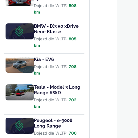
Dojezd dle WLTP:
808
km
BMW - iX3 50 xDrive
Neue Klasse
Dojezd dle WLTP:
805
km
Kia - EV6
Dojezd dle WLTP:
708
km
Tesla - Model 3 Long
Range RWD
Dojezd dle WLTP:
702
km
Peugeot - e-3008
Long Range
Dojezd dle WLTP:
700