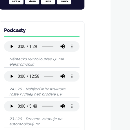
Podcasty
Německo vyrobilo přes 1,6 mil.
elektromobilů
24.1.26 - Nabíjecí infrastruktura
roste rychleji než prodeje EV
23.1.26 - Dreame vstupuje na
automobilový trh