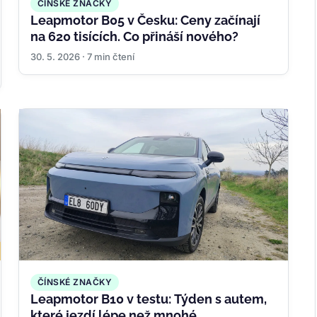
ČÍNSKÉ ZNAČKY
Leapmotor B05 v Česku: Ceny začínají
na 620 tisících. Co přináší nového?
30. 5. 2026 · 7 min čtení
ČÍNSKÉ ZNAČKY
Leapmotor B10 v testu: Týden s autem,
které jezdí lépe než mnohé