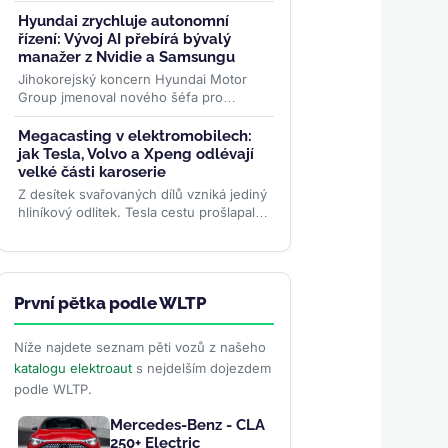
elektromobily v Česku. Kompaktní SUV s
dojezdem až 440 km WLTP a 7letou...
Hyundai zrychluje autonomní
>>
řízení: Vývoj AI přebírá bývalý
manažer z Nvidie a Samsungu
Jihokorejský koncern Hyundai Motor
Group jmenoval nového šéfa pro
autonomní řízení. Čong-hjon Kwon z
Nvidie a Samsungu má značku
Megacasting v elektromobilech:
posunout...
>>
jak Tesla, Volvo a Xpeng odlévají
velké části karoserie
Z desítek svařovaných dílů vzniká jediný
hliníkový odlitek. Tesla cestu prošlapala,
Volvo už megacasting používá ve
výrobě SUV EX60 a...
>>
První pětka podle WLTP
Níže najdete seznam pěti vozů z našeho
katalogu elektroaut
s nejdelším dojezdem
podle WLTP.
Mercedes-Benz - CLA
250+ Electric