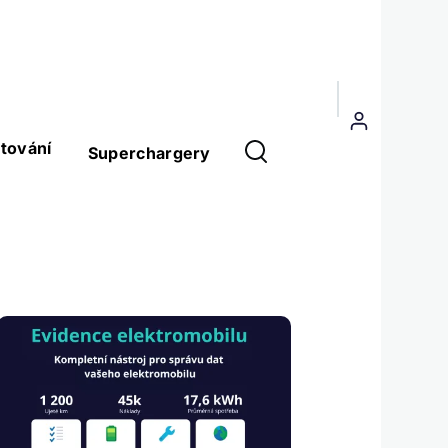
Menu
uživatelského
tování
Superchargery
účtu
Obrázek