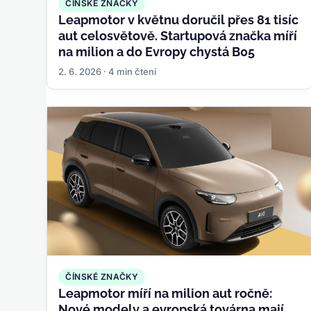
ČÍNSKÉ ZNAČKY
Leapmotor v květnu doručil přes 81 tisíc
aut celosvětově. Startupová značka míří
na milion a do Evropy chystá B05
2. 6. 2026 · 4 min čtení
ČÍNSKÉ ZNAČKY
Leapmotor míří na milion aut ročně:
Nové modely a evropská továrna mají