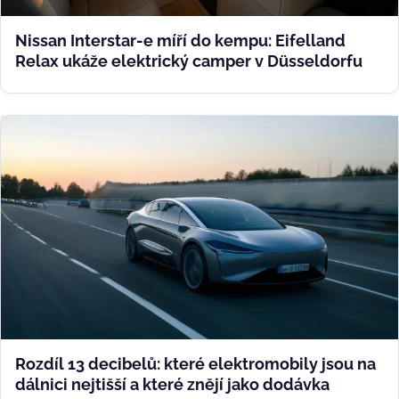
Nissan Interstar-e míří do kempu: Eifelland
Relax ukáže elektrický camper v Düsseldorfu
Rozdíl 13 decibelů: které elektromobily jsou na
dálnici nejtišší a které znějí jako dodávka