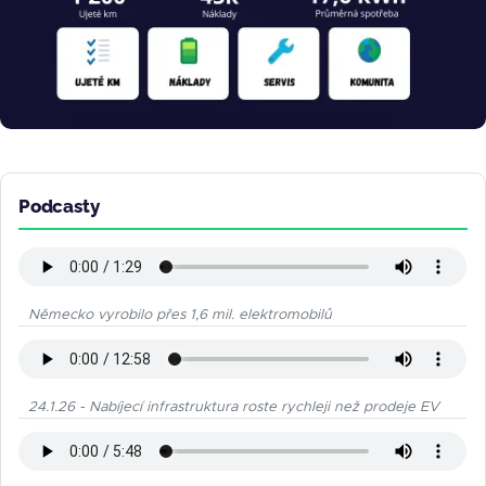
Podcasty
Německo vyrobilo přes 1,6 mil. elektromobilů
24.1.26 - Nabíjecí infrastruktura roste rychleji než prodeje EV