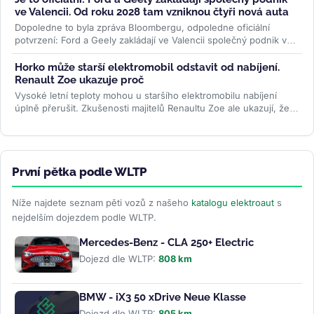
ve Valencii. Od roku 2028 tam vzniknou čtyři nová auta
Dopoledne to byla zpráva Bloombergu, odpoledne oficiální
potvrzení: Ford a Geely zakládají ve Valencii společný podnik v
poměru 66 ku 34. Od...
>>
Horko může starší elektromobil odstavit od nabíjení.
Renault Zoe ukazuje proč
Vysoké letní teploty mohou u staršího elektromobilu nabíjení
úplně přerušit. Zkušenosti majitelů Renaultu Zoe ale ukazují, že
viníkem...
>>
První pětka podle WLTP
Níže najdete seznam pěti vozů z našeho
katalogu elektroaut
s
nejdelším dojezdem podle WLTP.
Mercedes-Benz - CLA 250+ Electric
Dojezd dle WLTP:
808 km
BMW - iX3 50 xDrive Neue Klasse
Dojezd dle WLTP:
805 km