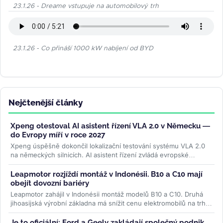
23.1.26 - Dreame vstupuje na automobilový trh
23.1.26 - Co přináší 1000 kW nabíjení od BYD
Nejčtenější články
Xpeng otestoval AI asistent řízení VLA 2.0 v Německu —
do Evropy míří v roce 2027
Xpeng úspěšně dokončil lokalizační testování systému VLA 2.0
na německých silnicích. AI asistent řízení zvládá evropské
dopravní...
>>
Leapmotor rozjíždí montáž v Indonésii. B10 a C10 mají
obejít dovozní bariéry
Leapmotor zahájil v Indonésii montáž modelů B10 a C10. Druhá
jihoasijská výrobní základna má snížit cenu elektromobilů na trhu
s...
>>
Je to oficiální: Ford a Geely zakládají společný podnik