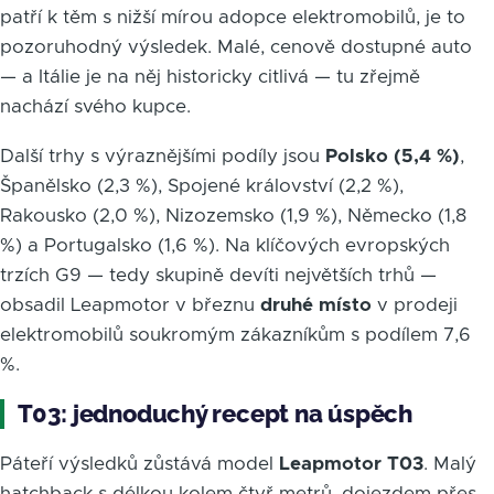
patří k těm s nižší mírou adopce elektromobilů, je to
pozoruhodný výsledek. Malé, cenově dostupné auto
— a Itálie je na něj historicky citlivá — tu zřejmě
nachází svého kupce.
Další trhy s výraznějšími podíly jsou
Polsko (5,4 %)
,
Španělsko (2,3 %), Spojené království (2,2 %),
Rakousko (2,0 %), Nizozemsko (1,9 %), Německo (1,8
%) a Portugalsko (1,6 %). Na klíčových evropských
trzích G9 — tedy skupině devíti největších trhů —
obsadil Leapmotor v březnu
druhé místo
v prodeji
elektromobilů soukromým zákazníkům s podílem 7,6
%.
T03: jednoduchý recept na úspěch
Páteří výsledků zůstává model
Leapmotor T03
. Malý
hatchback s délkou kolem čtyř metrů, dojezdem přes