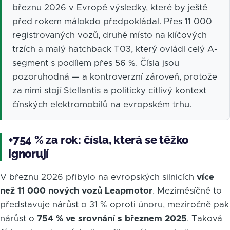
březnu 2026 v Evropě výsledky, které by ještě
před rokem málokdo předpokládal. Přes 11 000
registrovaných vozů, druhé místo na klíčových
trzích a malý hatchback T03, který ovládl celý A-
segment s podílem přes 56 %. Čísla jsou
pozoruhodná — a kontroverzní zároveň, protože
za nimi stojí Stellantis a politicky citlivý kontext
čínských elektromobilů na evropském trhu.
+754 % za rok: čísla, která se těžko
ignorují
V březnu 2026 přibylo na evropských silnicích
více
než 11 000 nových vozů Leapmotor
. Meziměsíčně to
představuje nárůst o 31 % oproti únoru, meziročně pak
nárůst o
754 % ve srovnání s březnem 2025
. Taková