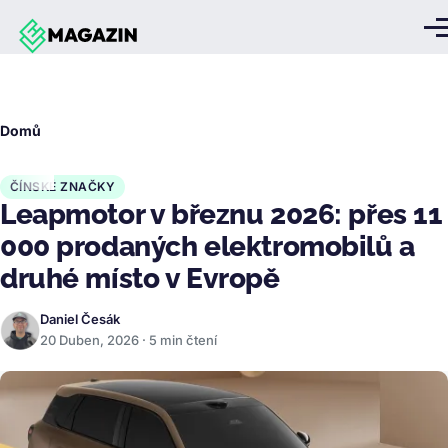
Přejít k hlavnímu obsahu
Me
Drobečková
Domů
navigace
ČÍNSKÉ ZNAČKY
Leapmotor v březnu 2026: přes 11
000 prodaných elektromobilů a
druhé místo v Evropě
Daniel Česák
20 Duben, 2026 · 5 min čtení