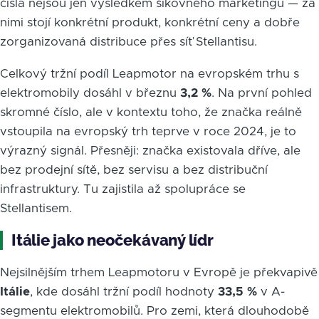
čísla nejsou jen výsledkem šikovného marketingu — za
nimi stojí konkrétní produkt, konkrétní ceny a dobře
zorganizovaná distribuce přes síť Stellantisu.
Celkový tržní podíl Leapmotor na evropském trhu s
elektromobily dosáhl v březnu
3,2 %
. Na první pohled
skromné číslo, ale v kontextu toho, že značka reálně
vstoupila na evropský trh teprve v roce 2024, je to
výrazný signál. Přesněji: značka existovala dříve, ale
bez prodejní sítě, bez servisu a bez distribuční
infrastruktury. Tu zajistila až spolupráce se
Stellantisem.
Itálie jako neočekávaný lídr
Nejsilnějším trhem Leapmotoru v Evropě je překvapivě
Itálie
, kde dosáhl tržní podíl hodnoty
33,5 %
v A-
segmentu elektromobilů. Pro zemi, která dlouhodobě