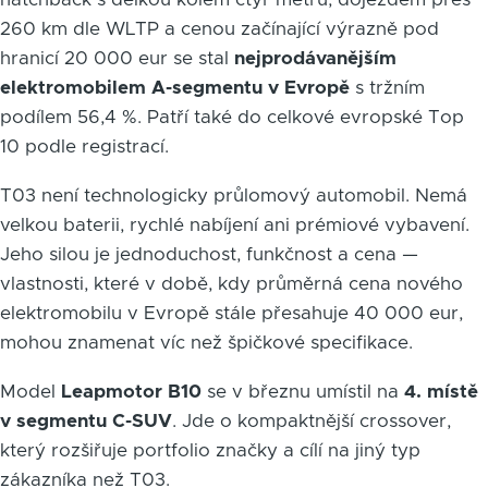
260 km dle WLTP a cenou začínající výrazně pod
hranicí 20 000 eur se stal
nejprodávanějším
elektromobilem A-segmentu v Evropě
s tržním
podílem 56,4 %. Patří také do celkové evropské Top
10 podle registrací.
T03 není technologicky průlomový automobil. Nemá
velkou baterii, rychlé nabíjení ani prémiové vybavení.
Jeho silou je jednoduchost, funkčnost a cena —
vlastnosti, které v době, kdy průměrná cena nového
elektromobilu v Evropě stále přesahuje 40 000 eur,
mohou znamenat víc než špičkové specifikace.
Model
Leapmotor B10
se v březnu umístil na
4. místě
v segmentu C-SUV
. Jde o kompaktnější crossover,
který rozšiřuje portfolio značky a cílí na jiný typ
zákazníka než T03.