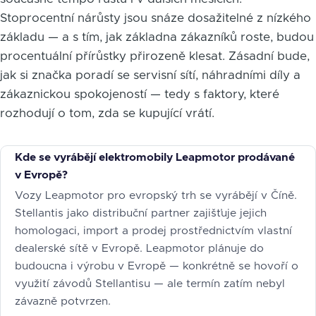
Stoprocentní nárůsty jsou snáze dosažitelné z nízkého
základu — a s tím, jak základna zákazníků roste, budou
procentuální přírůstky přirozeně klesat. Zásadní bude,
jak si značka poradí se servisní sítí, náhradními díly a
zákaznickou spokojeností — tedy s faktory, které
rozhodují o tom, zda se kupující vrátí.
Kde se vyrábějí elektromobily Leapmotor prodávané
v Evropě?
Vozy Leapmotor pro evropský trh se vyrábějí v Číně.
Stellantis jako distribuční partner zajišťuje jejich
homologaci, import a prodej prostřednictvím vlastní
dealerské sítě v Evropě. Leapmotor plánuje do
budoucna i výrobu v Evropě — konkrétně se hovoří o
využití závodů Stellantisu — ale termín zatím nebyl
závazně potvrzen.