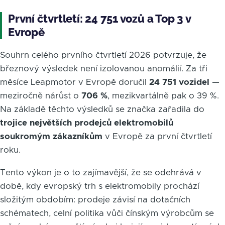
První čtvrtletí: 24 751 vozů a Top 3 v
Evropě
Souhrn celého prvního čtvrtletí 2026 potvrzuje, že
březnový výsledek není izolovanou anomálií. Za tři
měsíce Leapmotor v Evropě doručil
24 751 vozidel
—
meziročně nárůst o
706 %
, mezikvartálně pak o 39 %.
Na základě těchto výsledků se značka zařadila do
trojice největších prodejců elektromobilů
soukromým zákazníkům
v Evropě za první čtvrtletí
roku.
Tento výkon je o to zajímavější, že se odehrává v
době, kdy evropský trh s elektromobily prochází
složitým obdobím: prodeje závisí na dotačních
schématech, celní politika vůči čínským výrobcům se