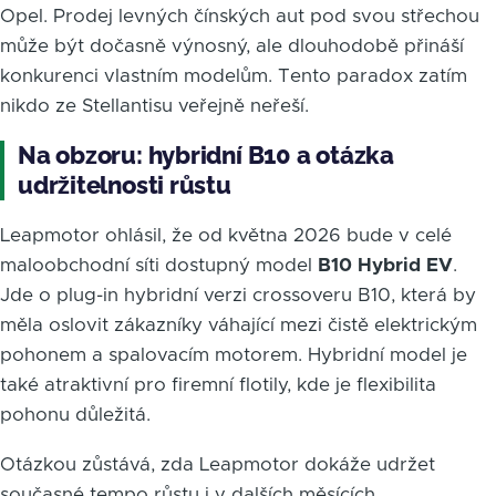
Opel. Prodej levných čínských aut pod svou střechou
může být dočasně výnosný, ale dlouhodobě přináší
konkurenci vlastním modelům. Tento paradox zatím
nikdo ze Stellantisu veřejně neřeší.
Na obzoru: hybridní B10 a otázka
udržitelnosti růstu
Leapmotor ohlásil, že od května 2026 bude v celé
maloobchodní síti dostupný model
B10 Hybrid EV
.
Jde o plug-in hybridní verzi crossoveru B10, která by
měla oslovit zákazníky váhající mezi čistě elektrickým
pohonem a spalovacím motorem. Hybridní model je
také atraktivní pro firemní flotily, kde je flexibilita
pohonu důležitá.
Otázkou zůstává, zda Leapmotor dokáže udržet
současné tempo růstu i v dalších měsících.