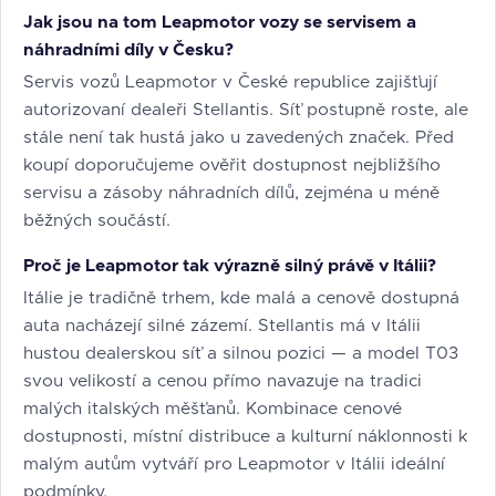
Jak jsou na tom Leapmotor vozy se servisem a
náhradními díly v Česku?
Servis vozů Leapmotor v České republice zajišťují
autorizovaní dealeři Stellantis. Síť postupně roste, ale
stále není tak hustá jako u zavedených značek. Před
koupí doporučujeme ověřit dostupnost nejbližšího
servisu a zásoby náhradních dílů, zejména u méně
běžných součástí.
Proč je Leapmotor tak výrazně silný právě v Itálii?
Itálie je tradičně trhem, kde malá a cenově dostupná
auta nacházejí silné zázemí. Stellantis má v Itálii
hustou dealerskou síť a silnou pozici — a model T03
svou velikostí a cenou přímo navazuje na tradici
malých italských měšťanů. Kombinace cenové
dostupnosti, místní distribuce a kulturní náklonnosti k
malým autům vytváří pro Leapmotor v Itálii ideální
podmínky.