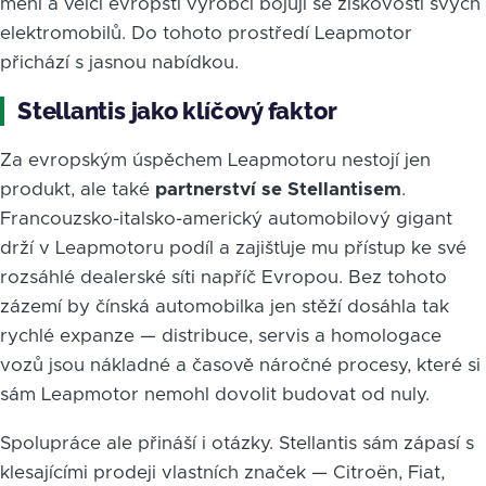
mění a velcí evropští výrobci bojují se ziskovostí svých
elektromobilů. Do tohoto prostředí Leapmotor
přichází s jasnou nabídkou.
Stellantis jako klíčový faktor
Za evropským úspěchem Leapmotoru nestojí jen
produkt, ale také
partnerství se Stellantisem
.
Francouzsko-italsko-americký automobilový gigant
drží v Leapmotoru podíl a zajišťuje mu přístup ke své
rozsáhlé dealerské síti napříč Evropou. Bez tohoto
zázemí by čínská automobilka jen stěží dosáhla tak
rychlé expanze — distribuce, servis a homologace
vozů jsou nákladné a časově náročné procesy, které si
sám Leapmotor nemohl dovolit budovat od nuly.
Spolupráce ale přináší i otázky. Stellantis sám zápasí s
klesajícími prodeji vlastních značek — Citroën, Fiat,