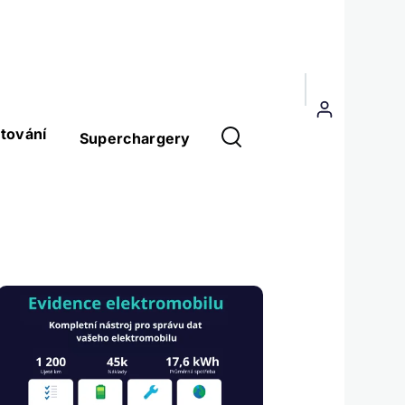
Menu
uživatelského
tování
Superchargery
účtu
Obrázek