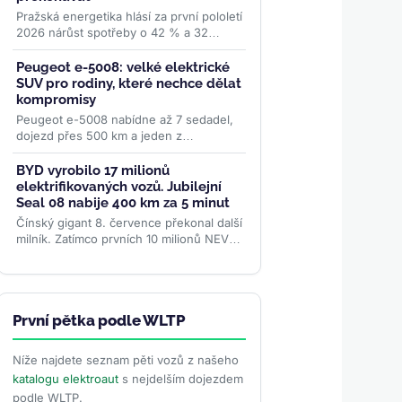
Pražská energetika hlásí za první pololetí
2026 nárůst spotřeby o 42 % a 32
nových stanic. Síť PRE POINT má už 928
stanic a 1 468...
>>
Peugeot e-5008: velké elektrické
SUV pro rodiny, které nechce dělat
kompromisy
Peugeot e-5008 nabídne až 7 sedadel,
dojezd přes 500 km a jeden z
nejkrásnějších interiérů v segmentu. V
Česku ho pořídíte od 1,2...
>>
BYD vyrobilo 17 milionů
elektrifikovaných vozů. Jubilejní
Seal 08 nabije 400 km za 5 minut
Čínský gigant 8. července překonal další
milník. Zatímco prvních 10 milionů NEV
stavěl 30 let, poslední 2 miliony přidal za
necelých...
>>
První pětka podle WLTP
Níže najdete seznam pěti vozů z našeho
katalogu elektroaut
s nejdelším dojezdem
podle WLTP.