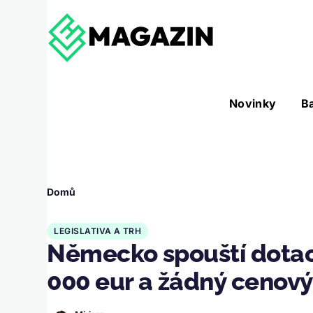
Přejít k hlavnímu obsahu
Hlavní
Novinky
B
Nástroje sub-navigation
navigace
Drobečková
Domů
navigace
LEGISLATIVA A TRH
Německo spouští dotace
000 eur a žádný cenový