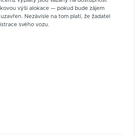
přičemž výplaty jsou vázány na dostupnost
celkovou výši alokace — pokud bude zájem
zavřen. Nezávisle na tom platí, že žadatel
istrace svého vozu.