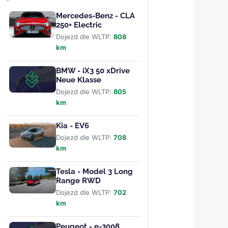
Mercedes-Benz - CLA
250+ Electric
Dojezd dle WLTP:
808
km
BMW - iX3 50 xDrive
Neue Klasse
Dojezd dle WLTP:
805
km
Kia - EV6
Dojezd dle WLTP:
708
km
Tesla - Model 3 Long
Range RWD
Dojezd dle WLTP:
702
km
Peugeot - e-3008