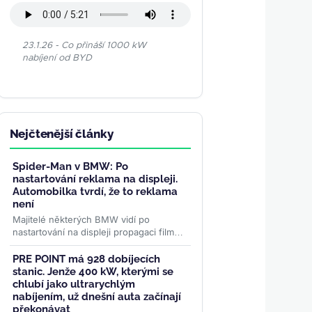
23.1.26 - Co přináší 1000 kW
nabíjení od BYD
Nejčtenější články
Spider-Man v BMW: Po
nastartování reklama na displeji.
Automobilka tvrdí, že to reklama
není
Majitelé některých BMW vidí po
nastartování na displeji propagaci filmu
Spider-Man. Automobilka to za reklamu
nepovažuje, řidiči ale mluví...
>>
PRE POINT má 928 dobíjecích
stanic. Jenže 400 kW, kterými se
chlubí jako ultrarychlým
nabíjením, už dnešní auta začínají
překonávat