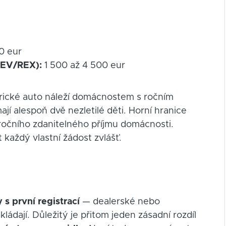
0 eur
HEV/REX):
1 500 až 4 500 eur
trické auto náleží domácnostem s ročním
í alespoň dvě nezletilé děti. Horní hranice
očního zdanitelného příjmu domácnosti.
každý vlastní žádost zvlášť.
 s první registrací
— dealerské nebo
ládají. Důležitý je přitom jeden zásadní rozdíl