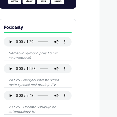
Podcasty
Německo vyrobilo přes 1,6 mil.
elektromobilů
24.1.26 - Nabíjecí infrastruktura
roste rychleji než prodeje EV
23.1.26 - Dreame vstupuje na
automobilový trh