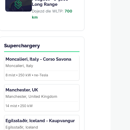
Long Range
Dojezd dle WLTP:
700
km
Superchargery
Moncalieri, Italy - Corso Savona
Moncalieri, Italy
8 míst • 250 kW • ne-Tesla
Manchester, UK
Manchester, United Kingdom
14 míst • 250 kW
Egilsstaðir, Iceland - Kaupvangur
Egilsstaðir, Iceland