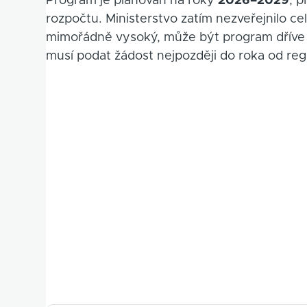
Program je plánován na roky
2026–2029
, 
rozpočtu. Ministerstvo zatím nezveřejnilo 
mimořádně vysoký, může být program dříve u
musí podat žádost nejpozději do roka od reg