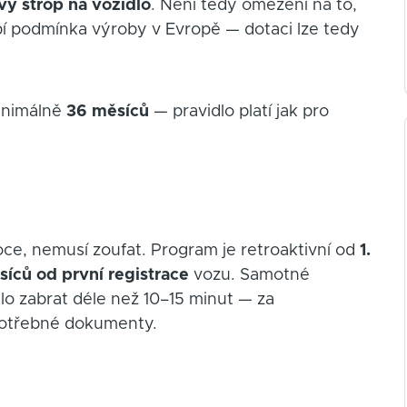
ý strop na vozidlo
. Není tedy omezení na to,
í podmínka výroby v Evropě — dotaci lze tedy
minimálně
36 měsíců
— pravidlo platí jak pro
 roce, nemusí zoufat. Program je retroaktivní od
1.
síců od první registrace
vozu. Samotné
lo zabrat déle než 10–15 minut — za
potřebné dokumenty.