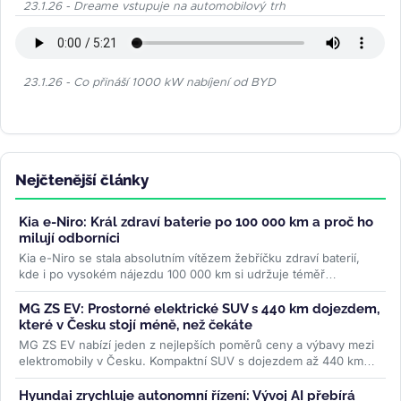
23.1.26 - Dreame vstupuje na automobilový trh
23.1.26 - Co přináší 1000 kW nabíjení od BYD
Nejčtenější články
Kia e-Niro: Král zdraví baterie po 100 000 km a proč ho
milují odborníci
Kia e-Niro se stala absolutním vítězem žebříčku zdraví baterií,
kde i po vysokém nájezdu 100 000 km si udržuje téměř
původní...
>>
MG ZS EV: Prostorné elektrické SUV s 440 km dojezdem,
které v Česku stojí méně, než čekáte
MG ZS EV nabízí jeden z nejlepších poměrů ceny a výbavy mezi
elektromobily v Česku. Kompaktní SUV s dojezdem až 440 km
WLTP a 7letou...
>>
Hyundai zrychluje autonomní řízení: Vývoj AI přebírá