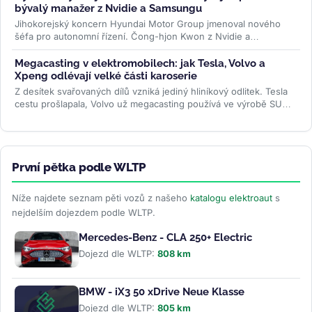
bývalý manažer z Nvidie a Samsungu
Jihokorejský koncern Hyundai Motor Group jmenoval nového
šéfa pro autonomní řízení. Čong-hjon Kwon z Nvidie a
Samsungu má značku posunout...
>>
Megacasting v elektromobilech: jak Tesla, Volvo a
Xpeng odlévají velké části karoserie
Z desítek svařovaných dílů vzniká jediný hliníkový odlitek. Tesla
cestu prošlapala, Volvo už megacasting používá ve výrobě SUV
EX60 a...
>>
První pětka podle WLTP
Níže najdete seznam pěti vozů z našeho
katalogu elektroaut
s
nejdelším dojezdem podle WLTP.
Mercedes-Benz - CLA 250+ Electric
Dojezd dle WLTP:
808 km
BMW - iX3 50 xDrive Neue Klasse
Dojezd dle WLTP:
805 km