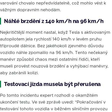
varování chovalo nepředvídatelně, což mohlo vést k
vážným dopravním nehodám.
Náhlé brzdění z 140 km/h na 96 km/h
Nejkritičtější moment nastal, když Tesla s aktivovaným
autopilotem jela rychlostí 140 km/h v levém pruhu
tříproudé dálnice. Bez jakéhokoli zjevného důvodu
vozidlo náhle zpomalilo na 96 km/h. Tento nečekaný
manévr způsobil chaos mezi ostatními řidiči, kteří
museli provést nouzová brzdění a vyhýbací manévry,
aby zabránili kolizi.
Testovací jízda musela být přerušena
Po tomto incidentu expert rozhodl o okamžitém
ukončení testu. Ve své zprávě uvedl: "Pokračování v
testování tohoto vozidla v běžném silničním provozu