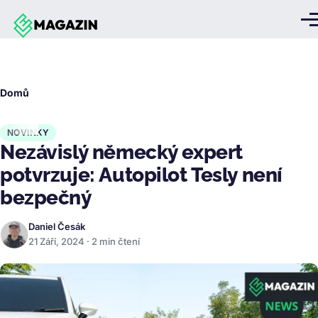
Přejít k hlavnímu obsahu
Me
Drobečková
Domů
navigace
NOVINKY
Nezávislý německý expert
potvrzuje: Autopilot Tesly není
bezpečný
Daniel Česák
21 Září, 2024 · 2 min čtení