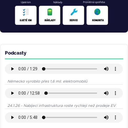
Podcasty
Německo vyrobilo přes 1,6 mil. elektromobilů
24.1.26 - Nabíjecí infrastruktura roste rychleji než prodeje EV