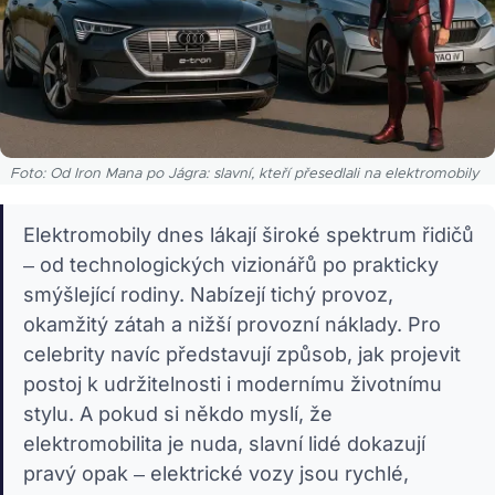
Foto: Od Iron Mana po Jágra: slavní, kteří přesedlali na elektromobily
Elektromobily dnes lákají široké spektrum řidičů
– od technologických vizionářů po prakticky
smýšlející rodiny. Nabízejí tichý provoz,
okamžitý zátah a nižší provozní náklady. Pro
celebrity navíc představují způsob, jak projevit
postoj k udržitelnosti i modernímu životnímu
stylu. A pokud si někdo myslí, že
elektromobilita je nuda, slavní lidé dokazují
pravý opak – elektrické vozy jsou rychlé,