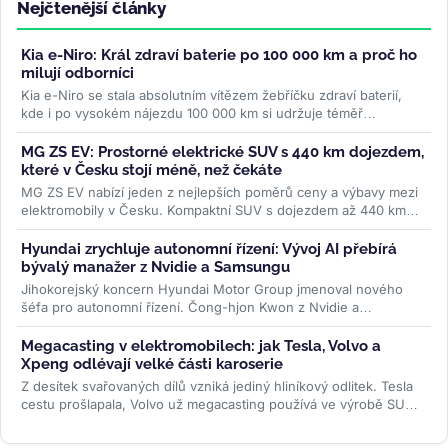
Nejčtenější články
Kia e-Niro: Král zdraví baterie po 100 000 km a proč ho
milují odborníci
Kia e-Niro se stala absolutním vítězem žebříčku zdraví baterií,
kde i po vysokém nájezdu 100 000 km si udržuje téměř
původní...
>>
MG ZS EV: Prostorné elektrické SUV s 440 km dojezdem,
které v Česku stojí méně, než čekáte
MG ZS EV nabízí jeden z nejlepších poměrů ceny a výbavy mezi
elektromobily v Česku. Kompaktní SUV s dojezdem až 440 km
WLTP a 7letou...
>>
Hyundai zrychluje autonomní řízení: Vývoj AI přebírá
bývalý manažer z Nvidie a Samsungu
Jihokorejský koncern Hyundai Motor Group jmenoval nového
šéfa pro autonomní řízení. Čong-hjon Kwon z Nvidie a
Samsungu má značku posunout...
>>
Megacasting v elektromobilech: jak Tesla, Volvo a
Xpeng odlévají velké části karoserie
Z desítek svařovaných dílů vzniká jediný hliníkový odlitek. Tesla
cestu prošlapala, Volvo už megacasting používá ve výrobě SUV
EX60 a...
>>