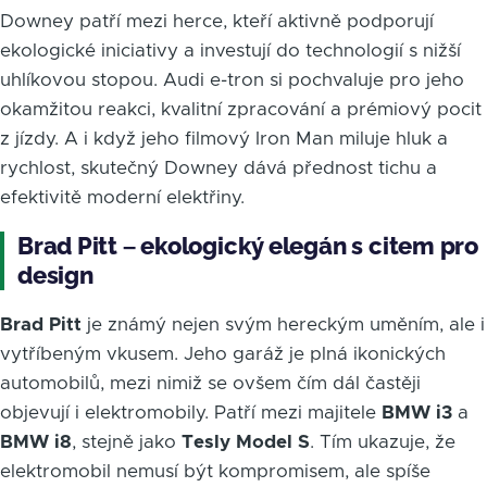
Downey patří mezi herce, kteří aktivně podporují
ekologické iniciativy a investují do technologií s nižší
uhlíkovou stopou. Audi e-tron si pochvaluje pro jeho
okamžitou reakci, kvalitní zpracování a prémiový pocit
z jízdy. A i když jeho filmový Iron Man miluje hluk a
rychlost, skutečný Downey dává přednost tichu a
efektivitě moderní elektřiny.
Brad Pitt – ekologický elegán s citem pro
design
Brad Pitt
je známý nejen svým hereckým uměním, ale i
vytříbeným vkusem. Jeho garáž je plná ikonických
automobilů, mezi nimiž se ovšem čím dál častěji
objevují i elektromobily. Patří mezi majitele
BMW i3
a
BMW i8
, stejně jako
Tesly Model S
. Tím ukazuje, že
elektromobil nemusí být kompromisem, ale spíše