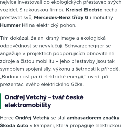
nejvíce investovali do ekologických přestaveb svých
vozidel. S rakouskou firmou
Kreisel Electric
nechal
přestavět svůj
Mercedes-Benz třídy G
i mohutný
Hummer H1
na elektrický pohon.
Tím dokázal, že ani drsný image a ekologická
odpovědnost se nevylučují. Schwarzenegger se
angažuje v projektech podporujících obnovitelné
zdroje a čistou mobilitu – jeho přestavby jsou tak
symbolem spojení síly, výkonu a šetrnosti k přírodě.
„Budoucnost patří elektrické energii,“ uvedl při
prezentaci svého elektrického Gčka.
Ondřej Vetchý – tvář české
elektromobility
Herec
Ondřej Vetchý
se stal
ambasadorem značky
Škoda Auto
v kampani, která propaguje elektrickou