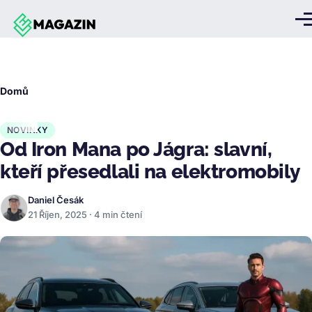
Přejít k hlavnímu obsahu
Me
Drobečková
Domů
navigace
NOVINKY
Od Iron Mana po Jágra: slavní,
kteří přesedlali na elektromobily
Daniel Česák
21 Říjen, 2025 · 4 min čtení