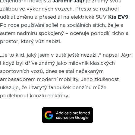
Legendární hokejista
Jaromír Jágr
je známý svou
zálibou ve výkonných vozech. Přesto se rozhodl
udělat změnu a přesedlal na elektrické SUV
Kia EV9
.
Po roce používání sdílel na sociálních sítích, že je s
autem nadmíru spokojený – oceňuje pohodlí, ticho a
prostor, který vůz nabízí.
„Je to klid, jaký jsem v autě ještě nezažil,“ napsal Jágr.
I když byl dříve známý jako milovník klasických
sportovních vozů, dnes se stal nečekaným
ambasadorem moderní mobility. Jeho zkušenost
ukazuje, že i zarytý fanoušek benzínu může
podlehnout kouzlu elektřiny.