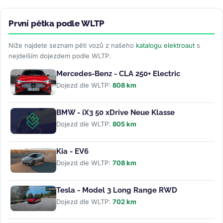
První pětka podle WLTP
Níže najdete seznam pěti vozů z našeho
katalogu elektroaut
s
nejdelším dojezdem podle WLTP.
Mercedes-Benz - CLA 250+ Electric
Dojezd dle WLTP:
808 km
BMW - iX3 50 xDrive Neue Klasse
Dojezd dle WLTP:
805 km
Kia - EV6
Dojezd dle WLTP:
708 km
Tesla - Model 3 Long Range RWD
Dojezd dle WLTP:
702 km