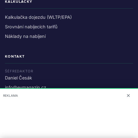
KALKULAČKY
Kalkulačka dojezdu (WLTP/EPA)
Srovnání nabíjecích tarifů
Náklady na nabíjení
KONTAKT
ŠÉFREDAKTOR
Daniel Česák
info@evmagazin.cz
✕
REKLAMA
O nás
Reklama