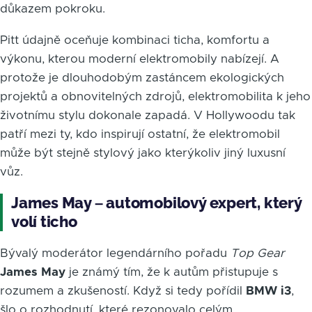
důkazem pokroku.
Pitt údajně oceňuje kombinaci ticha, komfortu a
výkonu, kterou moderní elektromobily nabízejí. A
protože je dlouhodobým zastáncem ekologických
projektů a obnovitelných zdrojů, elektromobilita k jeho
životnímu stylu dokonale zapadá. V Hollywoodu tak
patří mezi ty, kdo inspirují ostatní, že elektromobil
může být stejně stylový jako kterýkoliv jiný luxusní
vůz.
James May – automobilový expert, který
volí ticho
Bývalý moderátor legendárního pořadu
Top Gear
James May
je známý tím, že k autům přistupuje s
rozumem a zkušeností. Když si tedy pořídil
BMW i3
,
šlo o rozhodnutí, které rezonovalo celým