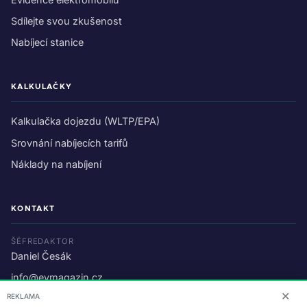
Sdílejte svou zkušenost
Nabíjecí stanice
KALKULAČKY
Kalkulačka dojezdu (WLTP/EPA)
Srovnání nabíjecích tarifů
Náklady na nabíjení
KONTAKT
ŠÉFREDAKTOR
Daniel Česák
info@evmagazin.cz
✕
REKLAMA
O nás