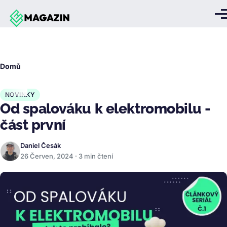
Přejít k hlavnímu obsahu
Me
Drobečková
Domů
navigace
NOVINKY
Od spalováku k elektromobilu -
část první
Daniel Česák
26 Červen, 2024 · 3 min čtení