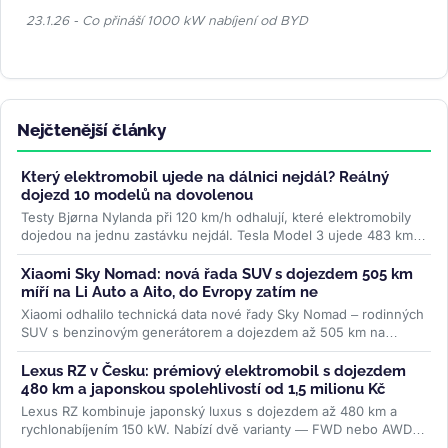
23.1.26 - Co přináší 1000 kW nabíjení od BYD
Nejčtenější články
Který elektromobil ujede na dálnici nejdál? Reálný
dojezd 10 modelů na dovolenou
Testy Bjørna Nylanda při 120 km/h odhalují, které elektromobily
dojedou na jednu zastávku nejdál. Tesla Model 3 ujede 483 km,
některá SUV o...
>>
Xiaomi Sky Nomad: nová řada SUV s dojezdem 505 km
míří na Li Auto a Aito, do Evropy zatím ne
Xiaomi odhalilo technická data nové řady Sky Nomad – rodinných
SUV s benzinovým generátorem a dojezdem až 505 km na
baterii. Do Evropy ale...
>>
Lexus RZ v Česku: prémiový elektromobil s dojezdem
480 km a japonskou spolehlivostí od 1,5 milionu Kč
Lexus RZ kombinuje japonský luxus s dojezdem až 480 km a
rychlonabíjením 150 kW. Nabízí dvě varianty — FWD nebo AWD
— od 1,5 milionu Kč....
>>