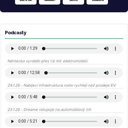
Podcasty
Německo vyrobilo přes 1,6 mil. elektromobilů
24.1.26 - Nabíjecí infrastruktura roste rychleji než prodeje EV
23.1.26 - Dreame vstupuje na automobilový trh