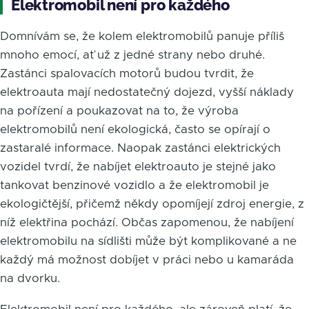
Elektromobil není pro každého
Domnívám se, že kolem elektromobilů panuje příliš
mnoho emocí, ať už z jedné strany nebo druhé.
Zastánci spalovacích motorů budou tvrdit, že
elektroauta mají nedostatečný dojezd, vyšší náklady
na pořízení a poukazovat na to, že výroba
elektromobilů není ekologická, často se opírají o
zastaralé informace. Naopak zastánci elektrických
vozidel tvrdí, že nabíjet elektroauto je stejné jako
tankovat benzinové vozidlo a že elektromobil je
ekologičtější, přičemž někdy opomíjejí zdroj energie, z
níž elektřina pochází. Občas zapomenou, že nabíjení
elektromobilu na sídlišti může být komplikované a ne
každý má možnost dobíjet v práci nebo u kamaráda
na dvorku.