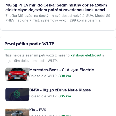
MG S9 PHEV míří do Česka: Sedmimístný obr se 100km
elektrickým dojezdem potrápí zavedenou konkurenci
Značka MG uvádí na český trh své dosud největší SUV. Model S9
PHEV nabídne 7 míst, systémový výkon 299 koní a baterii s
čistě...
>>
První pětka podle WLTP
Níže najdete seznam pěti vozů z našeho
katalogu elektroaut
s
nejdelším dojezdem podle WLTP.
Mercedes-Benz - CLA 250+ Electric
Dojezd dle WLTP:
808 km
BMW - iX3 50 xDrive Neue Klasse
Dojezd dle WLTP:
805 km
Kia - EV6