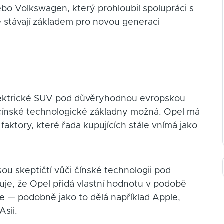
o Volkswagen, který prohloubil spolupráci s
e stávají základem pro novou generaci
lektrické SUV pod důvěryhodnou evropskou
 čínské technologické základny možná. Opel má
u faktory, které řada kupujících stále vnímá jako
sou skeptičtí vůči čínské technologii pod
uje, že Opel přidá vlastní hodnotu v podobě
če — podobně jako to dělá například Apple,
Asii.