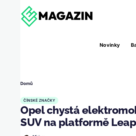
Přejít k hlavnímu obsahu
Hlavní
Novinky
B
Nástroje sub-navigation
navigace
Drobečková
Domů
navigace
ČÍNSKÉ ZNAČKY
Opel chystá elektromobi
SUV na platformě Leap