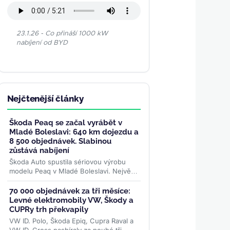
23.1.26 - Co přináší 1000 kW
nabíjení od BYD
Nejčtenější články
Škoda Peaq se začal vyrábět v
Mladé Boleslavi: 640 km dojezdu a
8 500 objednávek. Slabinou
zůstává nabíjení
Škoda Auto spustila sériovou výrobu
modelu Peaq v Mladé Boleslavi. Největší
elektromobil značky se montuje na
stejné lince jako Enyaq a...
>>
70 000 objednávek za tři měsíce:
Levné elektromobily VW, Škody a
CUPRy trh překvapily
VW ID. Polo, Škoda Epiq, Cupra Raval a