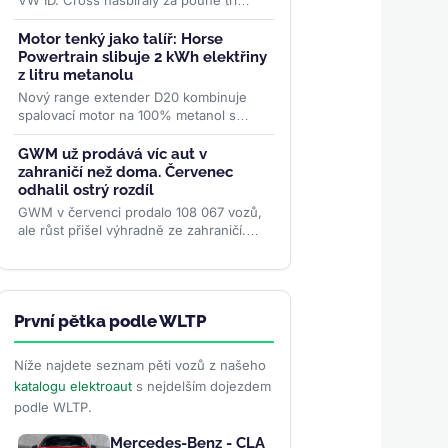
VW ID. Cross nasbíraly za pouhé tři
měsíce přes 70 000 objednávek. Levná
rodina elektromobilů...
>>
Motor tenký jako talíř: Horse
Powertrain slibuje 2 kWh elektřiny
z litru metanolu
Nový range extender D20 kombinuje
spalovací motor na 100% metanol s
kompaktním diskovým generátorem o
účinnosti 96,4 %. Firma slibuje
GWM už prodává víc aut v
studený...
>>
zahraničí než doma. Červenec
odhalil ostrý rozdíl
GWM v červenci prodalo 108 067 vozů,
ale růst přišel výhradně ze zahraničí.
Vývoz poprvé výrazně převážil domácí
prodeje, zatímco...
>>
První pětka podle WLTP
Níže najdete seznam pěti vozů z našeho
katalogu elektroaut
s nejdelším dojezdem
podle WLTP.
Mercedes-Benz - CLA