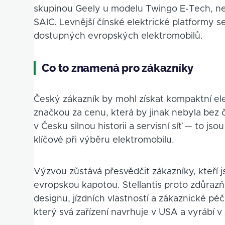
skupinou Geely u modelu Twingo E-Tech, neb
SAIC. Levnější čínské elektrické platformy s
dostupných evropských elektromobilů.
Co to znamená pro zákazníky
Český zákazník by mohl získat kompaktní e
značkou za cenu, která by jinak nebyla bez
v Česku silnou historii a servisní síť — to jso
klíčové při výběru elektromobilu.
Výzvou zůstává přesvědčit zákazníky, kteří j
evropskou kapotou. Stellantis proto zdůrazň
designu, jízdních vlastností a zákaznické pé
který svá zařízení navrhuje v USA a vyrábí v 