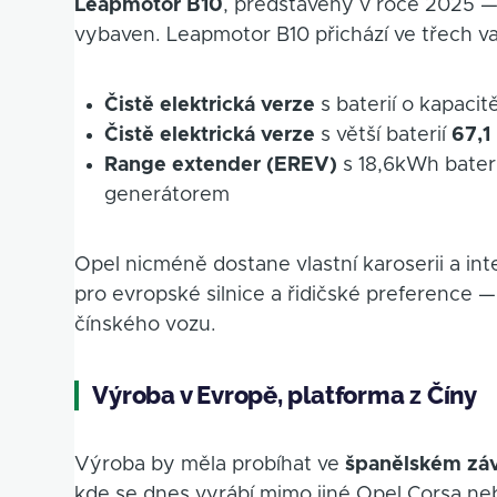
Leapmotor B10
, představený v roce 2025 — 
vybaven. Leapmotor B10 přichází ve třech va
Čistě elektrická verze
s baterií o kapacit
Čistě elektrická verze
s větší baterií
67,1
Range extender (EREV)
s 18,6kWh bater
generátorem
Opel nicméně dostane vlastní karoserii a in
pro evropské silnice a řidičské preference —
čínského vozu.
Výroba v Evropě, platforma z Číny
Výroba by měla probíhat ve
španělském záv
kde se dnes vyrábí mimo jiné Opel Corsa n