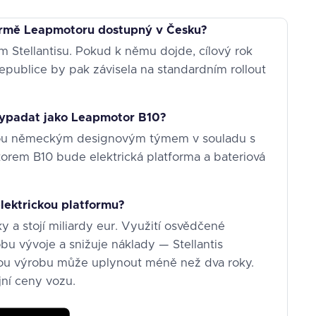
ormě Leapmotoru dostupný v Česku?
ím Stellantisu. Pokud k němu dojde, cílový rok
epublice by pak závisela na standardním rollout
ypadat jako Leapmotor B10?
vanou německým designovým týmem v souladu s
orem B10 bude elektrická platforma a bateriová
 elektrickou platformu?
y a stojí miliardy eur. Využití osvědčené
u vývoje a snižuje náklady — Stellantis
ovou výrobu může uplynout méně než dva roky.
ní ceny vozu.