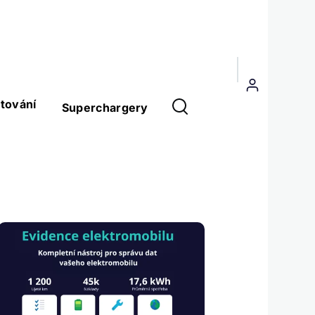
Menu
uživatelského
tování
Superchargery
účtu
Obrázek