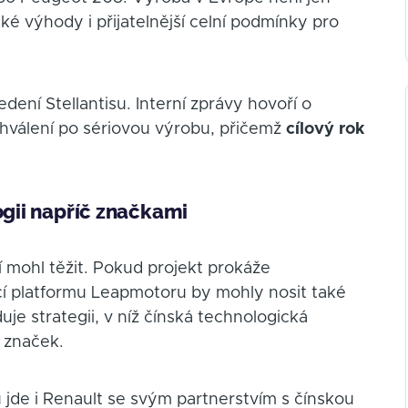
é výhody i přijatelnější celní podmínky pro
edení Stellantisu. Interní zprávy hovoří o
hválení po sériovou výrobu, přičemž
cílový rok
ogii napříč značkami
í mohl těžit. Pokud projekt prokáže
í platformu Leapmotoru by mohly nosit také
duje strategii, v níž čínská technologická
 značek.
jde i Renault se svým partnerstvím s čínskou