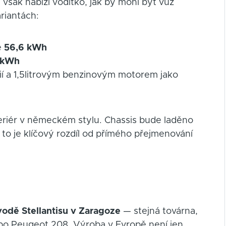
však nabízí vodítko, jak by mohl být vůz
riantách:
ě
56,6 kWh
 kWh
ií a 1,5litrovým benzinovým motorem jako
teriér v německém stylu. Chassis bude laděno
 to je klíčový rozdíl od přímého přejmenování
odě Stellantisu v Zaragoze
— stejná továrna,
ebo Peugeot 208. Výroba v Evropě není jen