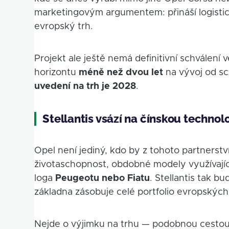
marketingovým argumentem: přináší logistick
evropský trh.
Projekt ale ještě nemá definitivní schválení v
horizontu
méně než dvou let
na vývoj od sc
uvedení na trh je 2028
.
Stellantis vsází na čínskou technol
Opel není jediný, kdo by z tohoto partnerstv
životaschopnost, obdobné modely využívajíc
loga
Peugeotu nebo Fiatu
. Stellantis tak bu
základna zásobuje celé portfolio evropských
Nejde o výjimku na trhu — podobnou cestou 