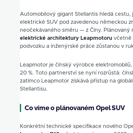
Automobilový gigant Stellantis hledá cestu,
elektrické SUV pod zavedenou německou zn
neočekávaného směru — z Číny. Plánovaný 
elektrické architektury Leapmotoru
včetně 
podvozku a inženýrské práce zůstanou v r
Leapmotor je čínský výrobce elektromobilů, 
20 %. Toto partnerství se nyní rozrůstá: čí
zatímco Leapmotor získává přístup na globáln
Stellantisu.
Co víme o plánovaném Opel SUV
Konkrétní technické specifikace nového Ope