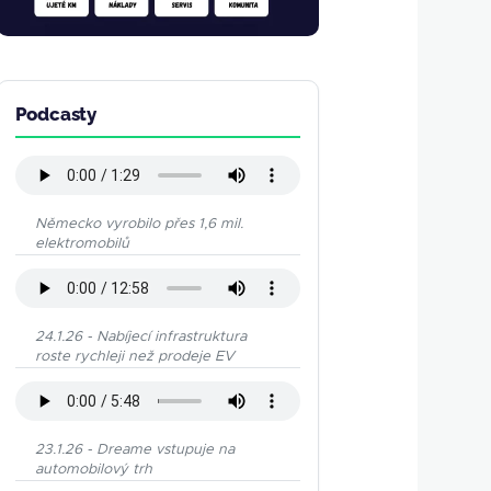
Podcasty
Německo vyrobilo přes 1,6 mil.
elektromobilů
24.1.26 - Nabíjecí infrastruktura
roste rychleji než prodeje EV
23.1.26 - Dreame vstupuje na
automobilový trh