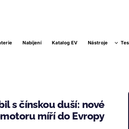
aterie
Nabíjení
Katalog EV
Nástroje
Tes
l s čínskou duší: nové
motoru míří do Evropy