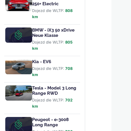
250+ Electric
Dojezd dle WLTP:
808
km
BMW - iX3 50 xDrive
Neue Klasse
Dojezd dle WLTP:
805
km
Kia - EV6
Dojezd dle WLTP:
708
km
Tesla - Model 3 Long
Range RWD
Dojezd dle WLTP:
702
km
Peugeot - e-3008
Long Range