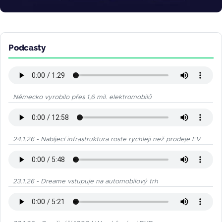
Podcasty
Německo vyrobilo přes 1,6 mil. elektromobilů
24.1.26 - Nabíjecí infrastruktura roste rychleji než prodeje EV
23.1.26 - Dreame vstupuje na automobilový trh