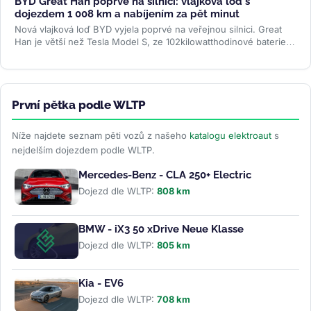
BYD Great Han poprvé na silnici: vlajková loď s
dojezdem 1 008 km a nabíjením za pět minut
Nová vlajková loď BYD vyjela poprvé na veřejnou silnici. Great
Han je větší než Tesla Model S, ze 102kilowatthodinové baterie
slibuje až 1...
>>
První pětka podle WLTP
Níže najdete seznam pěti vozů z našeho
katalogu elektroaut
s
nejdelším dojezdem podle WLTP.
Mercedes-Benz - CLA 250+ Electric
Dojezd dle WLTP:
808 km
BMW - iX3 50 xDrive Neue Klasse
Dojezd dle WLTP:
805 km
Kia - EV6
Dojezd dle WLTP:
708 km