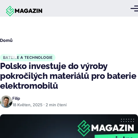
Přejít k hlavnímu obsahu
Me
Drobečková
Domů
navigace
BATERIE A TECHNOLOGIE
Polsko investuje do výroby
pokročilých materiálů pro baterie
elektromobilů
Filip
18 Květen, 2025 · 2 min čtení