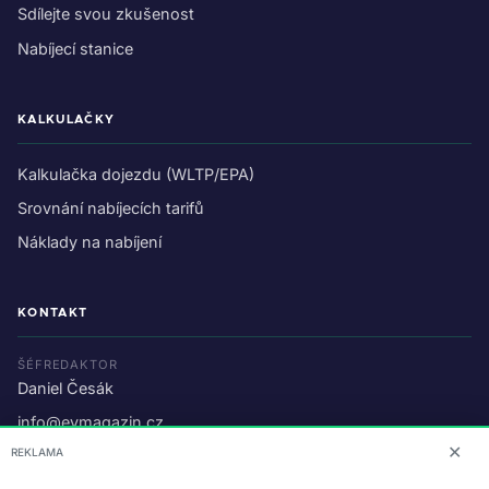
Sdílejte svou zkušenost
Nabíjecí stanice
KALKULAČKY
Kalkulačka dojezdu (WLTP/EPA)
Srovnání nabíjecích tarifů
Náklady na nabíjení
KONTAKT
ŠÉFREDAKTOR
Daniel Česák
info@evmagazin.cz
✕
REKLAMA
O nás