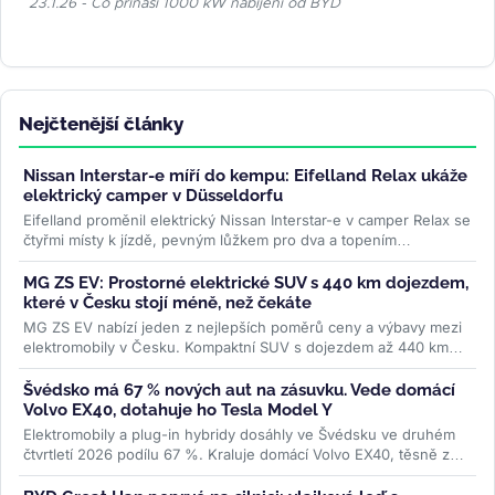
23.1.26 - Co přináší 1000 kW nabíjení od BYD
Nejčtenější články
Nissan Interstar-e míří do kempu: Eifelland Relax ukáže
elektrický camper v Düsseldorfu
Eifelland proměnil elektrický Nissan Interstar-e v camper Relax se
čtyřmi místy k jízdě, pevným lůžkem pro dva a topením
napájeným z...
>>
MG ZS EV: Prostorné elektrické SUV s 440 km dojezdem,
které v Česku stojí méně, než čekáte
MG ZS EV nabízí jeden z nejlepších poměrů ceny a výbavy mezi
elektromobily v Česku. Kompaktní SUV s dojezdem až 440 km
WLTP a 7letou...
>>
Švédsko má 67 % nových aut na zásuvku. Vede domácí
Volvo EX40, dotahuje ho Tesla Model Y
Elektromobily a plug-in hybridy dosáhly ve Švédsku ve druhém
čtvrtletí 2026 podílu 67 %. Kraluje domácí Volvo EX40, těsně za
ním Tesla...
>>