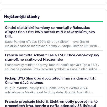
Nejčtenější články
Čínské elektrické kamiony se montují v Rakousku:
eTopas 600 s 621 kWh baterií míří k zákazníkům jako
DHL
SuperPanther eTopas 600 a Sinotruk Sitrak — dva čínské
elektrické tahače montované přímo v Evropě. Baterie 621 kWh od
CATL, reálný...
>>
Francie odmítla schválit Tesla FSD: Chce celoevropský
sign-off, ne razítko od Nizozemska
Francouzský ministr dopravy Tabarot odmítl schválit Tesla FSD v
současné podobě. Překračování rychlosti a slabé hlídání řidiče
ve...
>>
Pickup BYD Shark po dvou letech míří na domácí trh:
Čína mu dává zelenou
Plug-in hybridní pickup BYD Shark, který v květnu 2024
odstartoval v Mexiku a od té doby dobyl Brazílii, Austrálii i
Pákistán, se po dvou...
>>
Francie přepisuje historii: Elektromobily poprvé na 30
procentech trhu, benzin a nafta odepsaly 86 tisíc aut