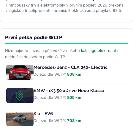
Francouzský trh s elektromobily v prvním pololetí 2026 překonal
magickou třicetiprocentní hranici. Elektrická auta přibyla o 92 tisíc
kusů...
>>
První pětka podle WLTP
Níže najdete seznam pěti vozů z našeho
katalogu elektroaut
s
nejdelším dojezdem podle WLTP.
Mercedes-Benz - CLA 250+ Electric
Dojezd dle WLTP:
808 km
BMW - iX3 50 xDrive Neue Klasse
Dojezd dle WLTP:
805 km
Kia - EV6
Dojezd dle WLTP:
708 km