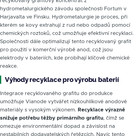
recyklovaný grafitový koncentrát z
hydrometalurgického závodu společnosti Fortum v
Harjavalta ve Finsku. Hydrometalurgie je proces, při
kterém se kovy extrahují z rud nebo odpadů pomocí
chemických roztoků, což umožňuje efektivní recyklaci.
Společnosti dále optimalizují tento recyklovaný grafit
pro použití v komerční výrobě anod, což jsou
elektrody v bateriích, kde probíhají klíčové chemické
reakce.
Výhody recyklace pro výrobu baterií
Integrace recyklovaného grafitu do produkce
umožňuje Vianode vytvářet nízkouhlíkové anodové
materiály s vysokým výkonem.
Recyklace výrazně
snižuje potřebu těžby primárního grafitu
, čímž se
omezuje environmentální dopad a závislost na
nestabilních dodavatelských řetězcích. Navíc tento