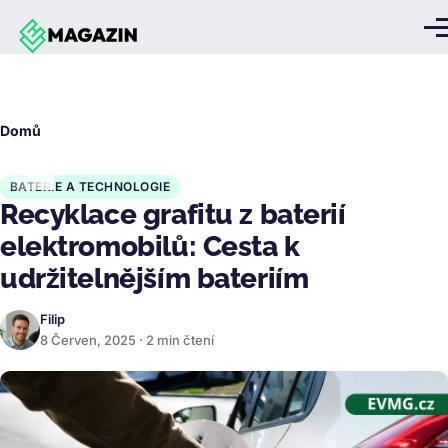
Přejít k hlavnímu obsahu
Me
Drobečková
Domů
navigace
BATERIE A TECHNOLOGIE
Recyklace grafitu z baterií
elektromobilů: Cesta k
udržitelnějším bateriím
Filip
8 Červen, 2025 · 2 min čtení