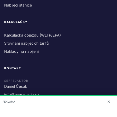
Nabíjecí stanice
KALKULAČKY
Kalkulačka dojezdu (WLTP/EPA)
Srovnání nabíjecích tarifů
Náklady na nabíjení
KONTAKT
ŠÉFREDAKTOR
Daniel Česák
info@evmagazin.cz
✕
REKLAMA
O nás
Reklama