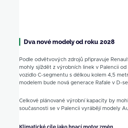
Dva nové modely od roku 2028
Podle odvětvových zdrojů připravuje Renaul
mohly sjíždět z výrobních linek v Palencii o
vozidlo C-segmentu s délkou kolem 4,5 metr
modelem bude nová generace Rafale v D-seg
Celkové plánované výrobní kapacity by moh
současnosti se v Palencii vyrábějí modely A
Klimatické cíle jako hnací motor změn