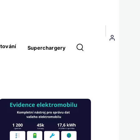
Menu
uživatelského
tování
Superchargery
účtu
Obrázek