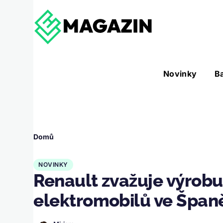
Přejít k hlavnímu obsahu
Hlavní
Novinky
B
Nástroje sub-navigation
navigace
Drobečková
Domů
navigace
NOVINKY
Renault zvažuje výrob
elektromobilů ve Špan