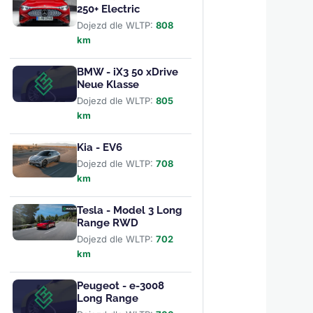
250+ Electric
Dojezd dle WLTP:
808
km
BMW - iX3 50 xDrive
Neue Klasse
Dojezd dle WLTP:
805
km
Kia - EV6
Dojezd dle WLTP:
708
km
Tesla - Model 3 Long
Range RWD
Dojezd dle WLTP:
702
km
Peugeot - e-3008
Long Range