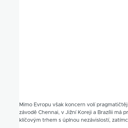
Mimo Evropu však koncern volí pragmatičtějš
závodě Chennai, v Jižní Koreji a Brazílii má 
klíčovým trhem s úplnou nezávislostí, zatímc