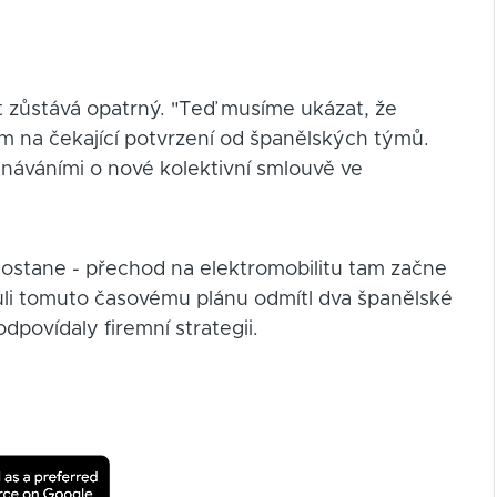
t zůstává opatrný. "Teď musíme ukázat, že
em na čekající potvrzení od španělských týmů.
dnáváními o nové kolektivní smlouvě ve
ostane - přechod na elektromobilitu tam začne
kvůli tomuto časovému plánu odmítl dva španělské
dpovídaly firemní strategii.