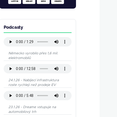
Podcasty
Německo vyrobilo přes 1,6 mil.
elektromobilů
24.1.26 - Nabíjecí infrastruktura
roste rychleji než prodeje EV
23.1.26 - Dreame vstupuje na
automobilový trh