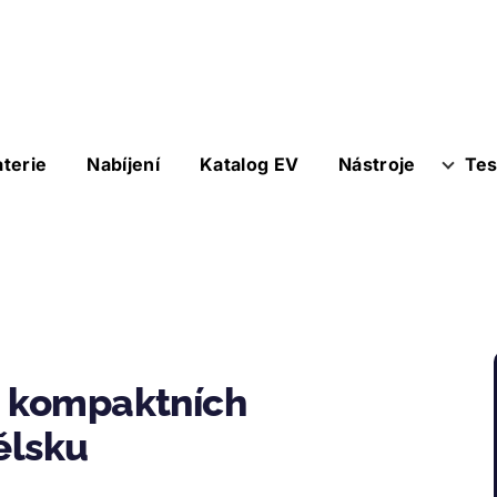
aterie
Nabíjení
Katalog EV
Nástroje
Tes
u kompaktních
ělsku