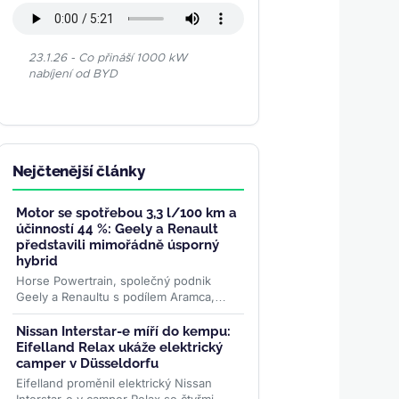
23.1.26 - Co přináší 1000 kW
nabíjení od BYD
Nejčtenější články
Motor se spotřebou 3,3 l/100 km a
účinností 44 %: Geely a Renault
představili mimořádně úsporný
hybrid
Horse Powertrain, společný podnik
Geely a Renaultu s podílem Aramca,
představil systém, který během měsíců
promění elektromobilovou...
>>
Nissan Interstar-e míří do kempu:
Eifelland Relax ukáže elektrický
camper v Düsseldorfu
Eifelland proměnil elektrický Nissan