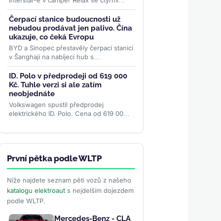
Interstar-e v camper Relax se čtyřmi
místy k jízdě, pevným lůžkem pro dva a
topením napájeným z...
>>
Čerpací stanice budoucnosti už
nebudou prodávat jen palivo. Čína
ukazuje, co čeká Evropu
BYD a Sinopec přestavěly čerpací stanici
v Šanghaji na nabíjecí hub s
odpočinkovou zónou a bateriovým
úložištěm. Podobný model může...
>>
ID. Polo v předprodeji od 619 000
Kč. Tuhle verzi si ale zatím
neobjednáte
Volkswagen spustil předprodej
elektrického ID. Polo. Cena od 619 000
Kč patří verzi Trend, kterou ceník sám
označuje jako „již brzy"....
>>
První pětka podle WLTP
Níže najdete seznam pěti vozů z našeho
katalogu elektroaut
s nejdelším dojezdem
podle WLTP.
Mercedes-Benz - CLA