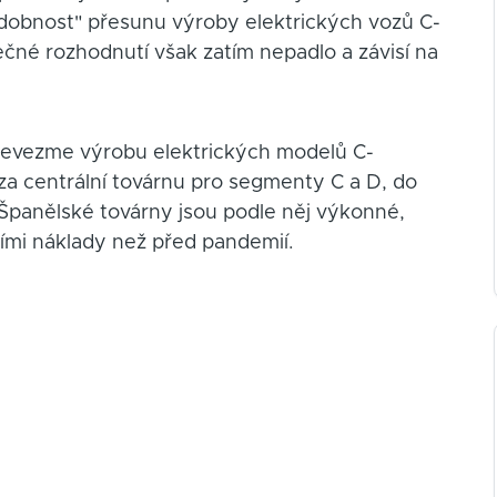
odobnost" přesunu výroby elektrických vozů C-
né rozhodnutí však zatím nepadlo a závisí na
převezme výrobu elektrických modelů C-
 za centrální továrnu pro segmenty C a D, do
 Španělské továrny jsou podle něj výkonné,
obními náklady než před pandemií.