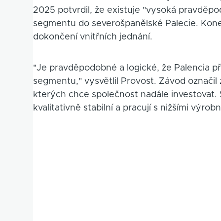
2025 potvrdil, že existuje "vysoká pravděp
segmentu do severošpanělské Palecie. Koneč
dokončení vnitřních jednání.
"Je pravděpodobné a logické, že Palencia 
segmentu," vysvětlil Provost. Závod označil
kterých chce společnost nadále investovat.
kvalitativně stabilní a pracují s nižšími výr