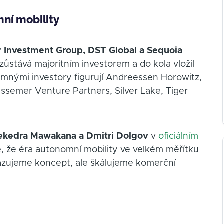
mní mobility
 Investment Group, DST Global a Sequoia
zůstává majoritním investorem a do kola vložil
znamnými investory figurují Andreessen Horowitz,
essemer Venture Partners, Silver Lake, Tiger
ekedra Mawakana a Dmitri Dolgov
v
oficiálním
je, že éra autonomní mobility ve velkém měřítku
kazujeme koncept, ale škálujeme komerční