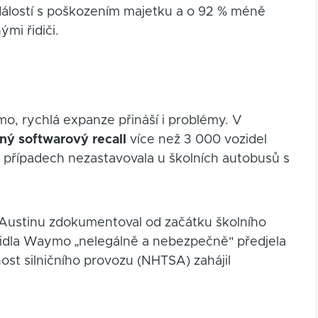
álostí s poškozením majetku a o 92 % méně
mi řidiči.
o, rychlá expanze přináší i problémy. V
ný softwarový recall
více než 3 000 vozidel
h případech nezastavovala u školních autobusů s
v Austinu zdokumentoval od začátku školního
idla Waymo „nelegálně a nebezpečně" předjela
st silničního provozu (NHTSA) zahájil