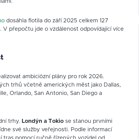
iami.
mo
dosáhla flotila do září 2025 celkem 127
e. V přepočtu jde o vzdálenost odpovídající více
t
lizovat ambiciózní plány pro rok 2026.
ých trhů včetně amerických měst jako Dallas,
lle, Orlando, San Antonio, San Diego a
ní trhy.
Londýn a Tokio
se stanou prvními
e své služby veřejnosti. Podle informací
tras pomocí ručně řízených vozidel od