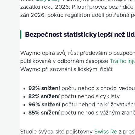
začátku roku 2026. Pilotní provoz bez řidič
září 2026, pokud regulátoři udělí potřebná p
Bezpečnost statisticky lepší než lid
Waymo opírá svůj růst především o bezpečno
publikované v odborném časopise
Traffic In
Waymo při srovnání s lidskými řidiči:
92% snížení
počtu nehod s chodci vedou
82% snížení
počtu nehod s cyklisty
96% snížení
počtu nehod na křižovatkác
85% snížení
počtu nehod s vážným zran
Studie švýcarské pojišťovny
Swiss Re
z pros