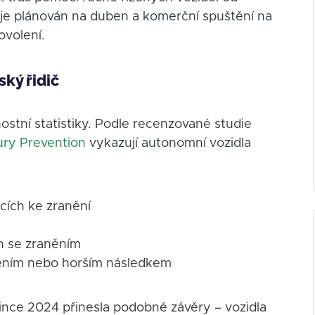
e je plánován na duben a komerční spuštění na
ovolení.
ský řidič
stní statistiky. Podle recenzované studie
jury Prevention
vykazují autonomní vozidla
cích ke zranění
h se zraněním
ěním nebo horším následkem
ince 2024 přinesla podobné závěry – vozidla