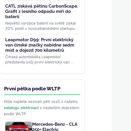
nabíjecí hub v Německu. Komplex v
Mönchhagenu nabídne 22...
>>
CATL získává pětinu CarbonScape.
Grafit z lesního odpadu míří do
baterií
Největší výrobce baterií na světě získal
20% podíl v novozélandském startupu,
který vyrábí bateriový grafit z dřevních
zbytků....
>>
Leapmotor D99: První elektrický
van čínské značky nabídne sedm
míst a dojezd 700 kilometrů
Čínská automobilka Leapmotor
představila svůj první elektrický van
D99. Sedmimístné MPV nabídne 1000V
architekturu, baterii CATL o...
>>
První pětka podle WLTP
Níže najdete seznam pěti vozů z našeho
katalogu elektroaut
s nejdelším dojezdem
podle WLTP.
Mercedes-Benz - CLA
250+ Electric