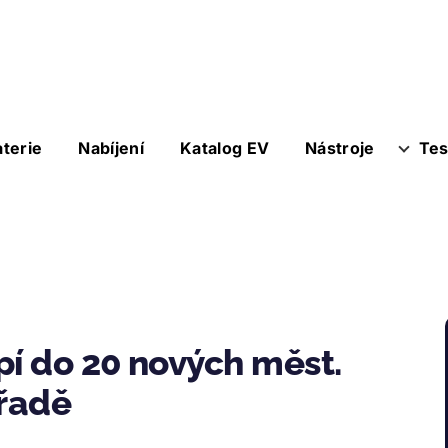
aterie
Nabíjení
Katalog EV
Nástroje
Tes
í do 20 nových měst.
 řadě