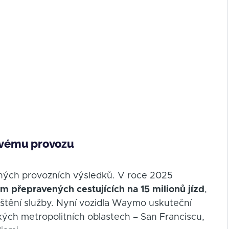
ovému provozu
ých provozních výsledků. V roce 2025
em přepravených cestujících na 15 milionů jízd
,
puštění služby. Nyní vozidla Waymo uskuteční
kých metropolitních oblastech – San Franciscu,