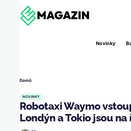
Přejít k hlavnímu obsahu
Hlavní
Novinky
B
Nástroje sub-navigation
navigace
Drobečková
Domů
navigace
NOVINKY
Robotaxi Waymo vstoup
Londýn a Tokio jsou na