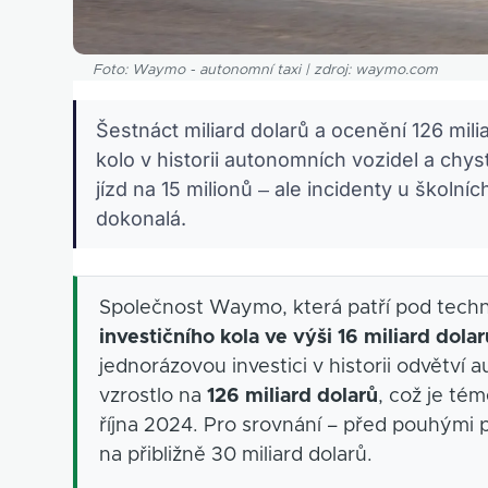
Foto: Waymo - autonomní taxi | zdroj: waymo.com
Šestnáct miliard dolarů a ocenění 126 mili
kolo v historii autonomních vozidel a chys
jízd na 15 milionů – ale incidenty u školní
dokonalá.
Společnost Waymo, která patří pod techn
investičního kola ve výši 16 miliard dolar
jednorázovou investici v historii odvětví
vzrostlo na
126 miliard dolarů
, což je té
října 2024. Pro srovnání – před pouhými 
na přibližně 30 miliard dolarů.