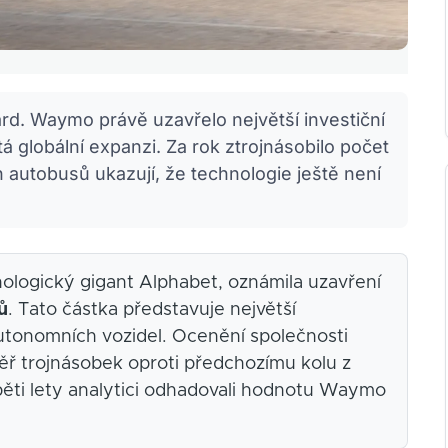
ard. Waymo právě uzavřelo největší investiční
tá globální expanzi. Za rok ztrojnásobilo počet
ch autobusů ukazují, že technologie ještě není
ologický gigant Alphabet, oznámila uzavření
ů
. Tato částka představuje největší
 autonomních vozidel. Ocenění společnosti
měř trojnásobek oproti předchozímu kolu z
pěti lety analytici odhadovali hodnotu Waymo