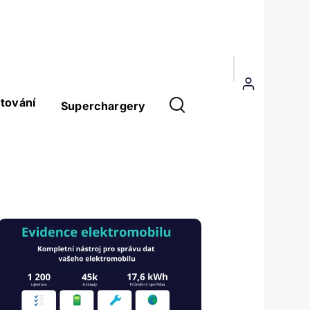
Menu
uživatelského
tování
Superchargery
účtu
Obrázek