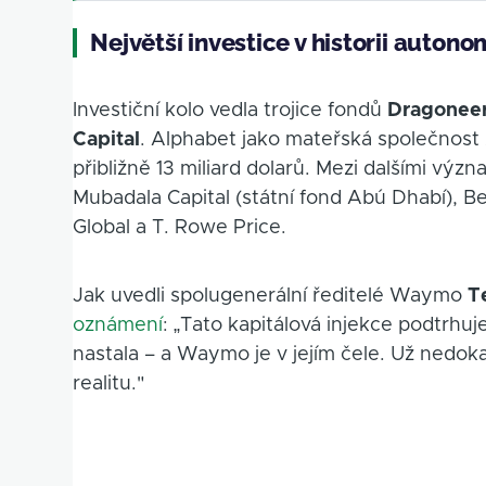
Největší investice v historii autono
Investiční kolo vedla trojice fondů
Dragoneer
Capital
. Alphabet jako mateřská společnost 
přibližně 13 miliard dolarů. Mezi dalšími vý
Mubadala Capital (státní fond Abú Dhabí), B
Global a T. Rowe Price.
Jak uvedli spolugenerální ředitelé Waymo
T
oznámení
: „Tato kapitálová injekce podtrhu
nastala – a Waymo je v jejím čele. Už nedo
realitu."