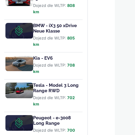
Dojezd dle WLTP:
808
km
BMW - iX3 50 xDrive
Neue Klasse
Dojezd dle WLTP:
805
km
Kia - EV6
Dojezd dle WLTP:
708
km
Tesla - Model 3 Long
Range RWD
Dojezd dle WLTP:
702
km
Peugeot - e-3008
Long Range
Dojezd dle WLTP:
700