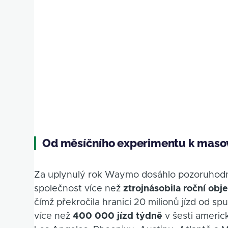
Od měsíčního experimentu k mas
Za uplynulý rok Waymo dosáhlo pozoruhodn
společnost více než
ztrojnásobila roční obj
čímž překročila hranici 20 milionů jízd od s
více než
400 000 jízd týdně
v šesti americ