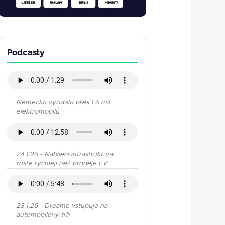
Podcasty
Německo vyrobilo přes 1,6 mil.
elektromobilů
24.1.26 - Nabíjecí infrastruktura
roste rychleji než prodeje EV
23.1.26 - Dreame vstupuje na
automobilový trh