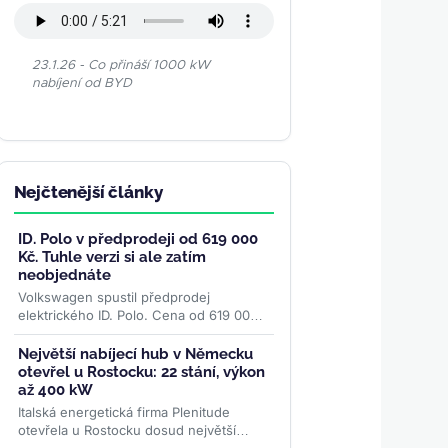
23.1.26 - Co přináší 1000 kW
nabíjení od BYD
Nejčtenější články
ID. Polo v předprodeji od 619 000
Kč. Tuhle verzi si ale zatím
neobjednáte
Volkswagen spustil předprodej
elektrického ID. Polo. Cena od 619 000
Kč patří verzi Trend, kterou ceník sám
označuje jako „již brzy"....
>>
Největší nabíjecí hub v Německu
otevřel u Rostocku: 22 stání, výkon
až 400 kW
Italská energetická firma Plenitude
otevřela u Rostocku dosud největší