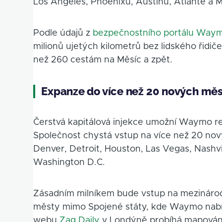
Los Angeles, Phoenixu, Austinu, Atlantě a M
Podle údajů z
bezpečnostního portálu Way
milionů ujetých kilometrů bez lidského řidič
než 260 cestám na Měsíc a zpět.
Expanze do více než 20 nových měs
Čerstvá kapitálová injekce umožní Waymo rea
Společnost chystá vstup na více než 20 nov
Denver, Detroit, Houston, Las Vegas, Nashvi
Washington D.C.
Zásadním milníkem bude vstup na mezinárod
městy mimo Spojené státy, kde Waymo nabídn
webu
Zag Daily
v Londýně probíhá mapování 