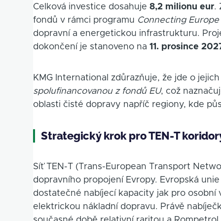
Celková investice dosahuje
8,2 milionu eur
.
fondů v rámci programu
Connecting Europe F
dopravní a energetickou infrastrukturu. Pro
dokončení je stanoveno na
11. prosince 202
KMG International zdůrazňuje, že jde o jejic
spolufinancovanou z fondů EU
, což naznačuj
oblasti čisté dopravy napříč regiony, kde půs
Strategický krok pro TEN-T koridor
Síť TEN-T (Trans-European Transport Network
dopravního propojení Evropy. Evropská unie 
dostatečné nabíjecí kapacity jak pro osobní 
elektrickou nákladní dopravu. Právě nabíje
současné době relativní raritou a Rompetrol