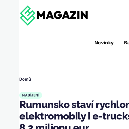
Přejít k hlavnímu obsahu
Hlavní
Novinky
B
Nástroje sub-navigation
navigace
Drobečková
Domů
navigace
NABÍJENÍ
Rumunsko staví rychlona
elektromobily i e-truck
8,2 milionu eur