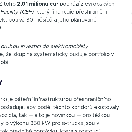
 Z toho
2,01 milionu eur
pochází z evropských
acility (CEF)
, který financuje přeshraniční
jekt potrvá 30 měsíců a jeho plánované
7
.
h
druhou investici do elektromobility
e, že skupina systematicky buduje portfolio v
obí.
y
) je páteřní infrastrukturou přeshraničního
požaduje, aby podél těchto koridorů existovaly
vozidla, tak — a to je novinkou — pro těžkou
čky o výkonu 350 kW pro e-trucks jsou v
 tak předbíhá poptávku, která s rostoucí