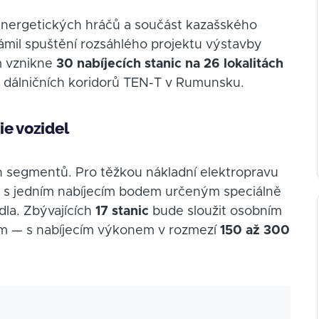
energetických hráčů a součást kazašského
mil spuštění rozsáhlého projektu výstavby
em vznikne
30 nabíjecích stanic na 26 lokalitách
h dálničních koridorů TEN-T v Rumunsku.
ie vozidel
ch segmentů. Pro těžkou nákladní elektropravu
á s jedním nabíjecím bodem určeným speciálně
dla. Zbývajících
17 stanic
bude sloužit osobním
ům — s nabíjecím výkonem v rozmezí
150 až 300