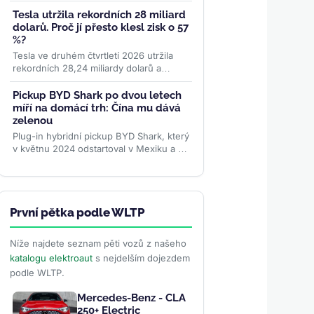
stavěl 30 let, poslední 2 miliony přidal za
necelých...
>>
Tesla utržila rekordních 28 miliard
dolarů. Proč jí přesto klesl zisk o 57
%?
Tesla ve druhém čtvrtletí 2026 utržila
rekordních 28,24 miliardy dolarů a
poprvé překonala 100 miliard v ročních
tržbách. Provozní zisk...
>>
Pickup BYD Shark po dvou letech
míří na domácí trh: Čína mu dává
zelenou
Plug-in hybridní pickup BYD Shark, který
v květnu 2024 odstartoval v Mexiku a od
té doby dobyl Brazílii, Austrálii i Pákistán,
se po dvou...
>>
První pětka podle WLTP
Níže najdete seznam pěti vozů z našeho
katalogu elektroaut
s nejdelším dojezdem
podle WLTP.
Mercedes-Benz - CLA
250+ Electric