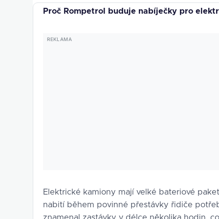
Proč Rompetrol buduje nabíječky pro elek
Elektrické kamiony mají velké bateriové pak
nabití během povinné přestávky řidiče potře
znamenal zastávky v délce několika hodin, co