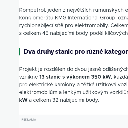
Rompetrol, jeden z největších rumunských 
konglomerátu KMG International Group, ozná
rychlonabíjecí sítě pro elektromobily. Celk
s celkem 45 nabíjecími body podél klíčovýc
Dva druhy stanic pro různé kategor
Projekt je rozdělen do dvou jasně odlišený
vznikne
13 stanic s výkonem 350 kW
, každ
pro elektrické kamiony a těžká užitková vozi
elektromobilům a lehkým užitkovým vozidl
kW
a celkem 32 nabíjecími body.