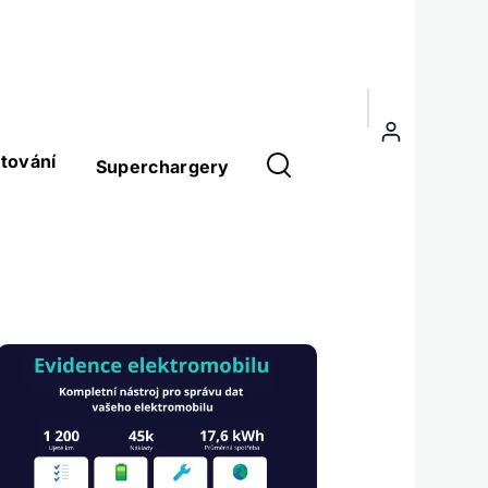
Menu
uživatelského
tování
Superchargery
účtu
Obrázek