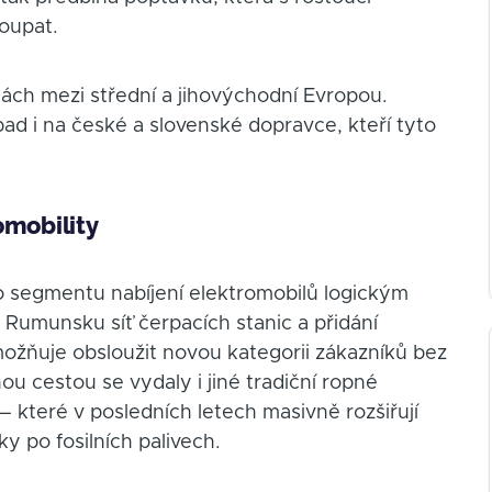
toupat.
tách mezi střední a jihovýchodní Evropou.
d i na české a slovenské dopravce, kteří tyto
omobility
do segmentu nabíjení elektromobilů logickým
 Rumunsku síť čerpacích stanic a přidání
umožňuje obsloužit novou kategorii zákazníků bez
ou cestou se vydaly i jiné tradiční ropné
— které v posledních letech masivně rozšiřují
ky po fosilních palivech.