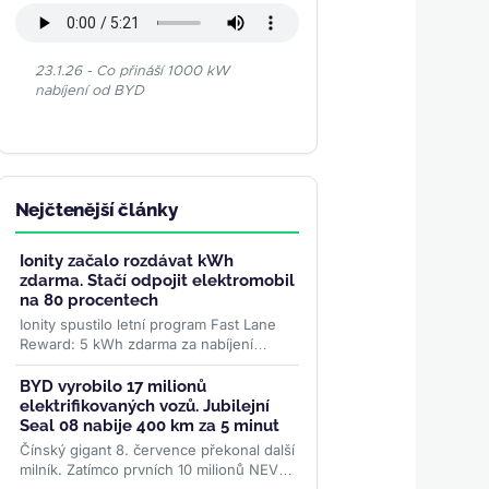
23.1.26 - Co přináší 1000 kW
nabíjení od BYD
Nejčtenější články
Ionity začalo rozdávat kWh
zdarma. Stačí odpojit elektromobil
na 80 procentech
Ionity spustilo letní program Fast Lane
Reward: 5 kWh zdarma za nabíjení
ukončené na 80 %. Stejný bonus platí i
pro noční nabíjení....
>>
BYD vyrobilo 17 milionů
elektrifikovaných vozů. Jubilejní
Seal 08 nabije 400 km za 5 minut
Čínský gigant 8. července překonal další
milník. Zatímco prvních 10 milionů NEV