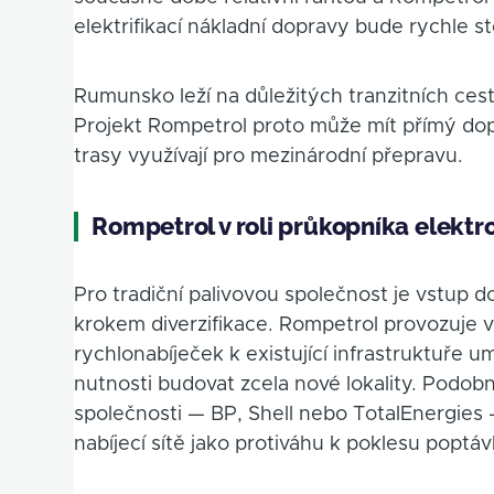
elektrifikací nákladní dopravy bude rychle s
Rumunsko leží na důležitých tranzitních ces
Projekt Rompetrol proto může mít přímý dopa
trasy využívají pro mezinárodní přepravu.
Rompetrol v roli průkopníka elektr
Pro tradiční palivovou společnost je vstup 
krokem diverzifikace. Rompetrol provozuje v
rychlonabíječek k existující infrastruktuře 
nutnosti budovat zcela nové lokality. Podobn
společnosti — BP, Shell nebo TotalEnergies 
nabíjecí sítě jako protiváhu k poklesu poptáv