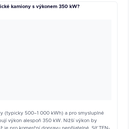
trické kamiony s výkonem 350 kW?
ety (typicky 500–1 000 kWh) a pro smysluplné
bují výkon alespoň 350 kW. Nižší výkon by
ž je pro komerční dopravu nepřijatelné. Síť TEN-