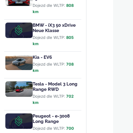
Dojezd dle WLTP:
808
km
BMW - iX3 50 xDrive
Neue Klasse
Dojezd dle WLTP:
805
km
Kia - EV6
Dojezd dle WLTP:
708
km
Tesla - Model 3 Long
Range RWD
Dojezd dle WLTP:
702
km
Peugeot - e-3008
Long Range
Dojezd dle WLTP:
700