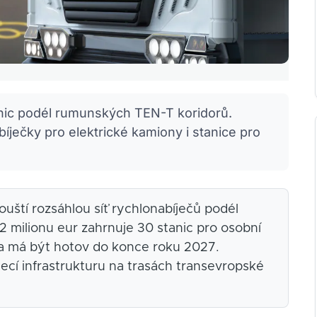
anic podél rumunských TEN-T koridorů.
íječky pro elektrické kamiony i stanice pro
ští rozsáhlou síť rychlonabíječů podél
,2 milionu eur zahrnuje 30 stanic pro osobní
 a má být hotov do konce roku 2027.
ecí infrastrukturu na trasách transevropské