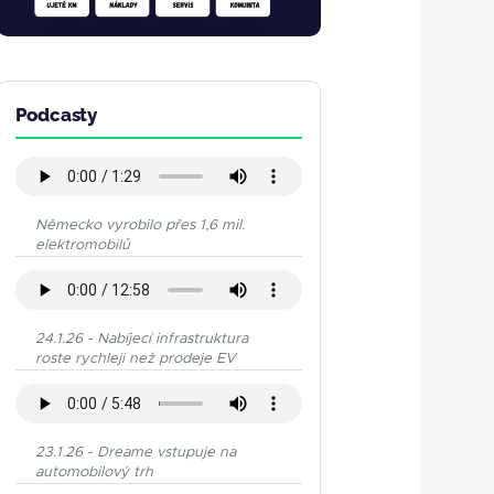
Podcasty
Německo vyrobilo přes 1,6 mil.
elektromobilů
24.1.26 - Nabíjecí infrastruktura
roste rychleji než prodeje EV
23.1.26 - Dreame vstupuje na
automobilový trh