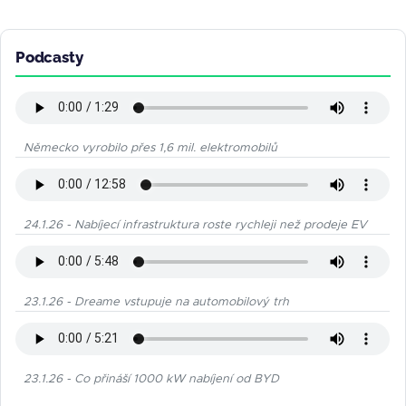
Podcasty
Německo vyrobilo přes 1,6 mil. elektromobilů
24.1.26 - Nabíjecí infrastruktura roste rychleji než prodeje EV
23.1.26 - Dreame vstupuje na automobilový trh
23.1.26 - Co přináší 1000 kW nabíjení od BYD