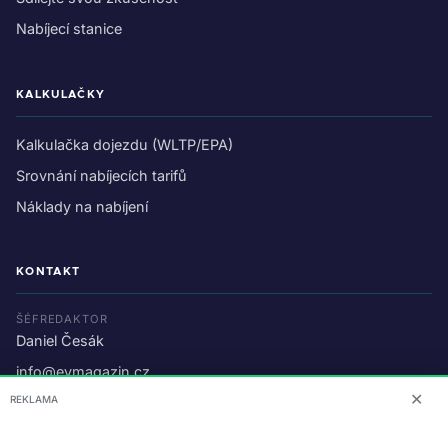
Nabíjecí stanice
KALKULAČKY
Kalkulačka dojezdu (WLTP/EPA)
Srovnání nabíjecích tarifů
Náklady na nabíjení
KONTAKT
ŠÉFREDAKTOR
Daniel Česák
info@evmagazin.cz
✕
REKLAMA
O nás
Reklama