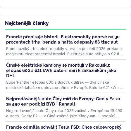
Nejčtenější články
Francie přepisuje historii: Elektromobily poprvé na 30
procentech trhu, benzin a nafta odepsaly 86 tisíc aut
Francouzský trh s elektromobily v prvním pololetí 2026 překonal
magickou třicetiprocentní hranici. Elektrická auta přibyla o 92 tisíc
kusů...
>>
Čínské elektrické kamiony se montují v Rakousku:
eTopas 600 s 621 kWh baterií míří k zákazníkům jako
DHL
SuperPanther eTopas 600 a Sinotruk Sitrak — dva čínské
elektrické tahače montované přímo v Evropě. Baterie 621 kWh od
CATL, reálný...
>>
Nejprodávanější auto Číny míří do Evropy: Geely E2 za
19 490 eur podbízí BYD i Renault
Nejprodávanější auto Číny roku 2025 začíná v Evropě na 19 490
eurech. Geely E2 — v Číně známé jako Xingyuan — podbízí
BYD...
>>
Francie odmítla schválit Tesla FSD: Chce celoevropský