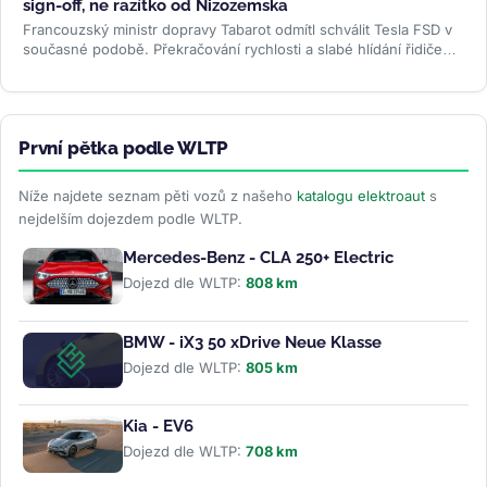
sign-off, ne razítko od Nizozemska
Francouzský ministr dopravy Tabarot odmítl schválit Tesla FSD v
současné podobě. Překračování rychlosti a slabé hlídání řidiče
ve...
>>
První pětka podle WLTP
Níže najdete seznam pěti vozů z našeho
katalogu elektroaut
s
nejdelším dojezdem podle WLTP.
Mercedes-Benz - CLA 250+ Electric
Dojezd dle WLTP:
808 km
BMW - iX3 50 xDrive Neue Klasse
Dojezd dle WLTP:
805 km
Kia - EV6
Dojezd dle WLTP:
708 km