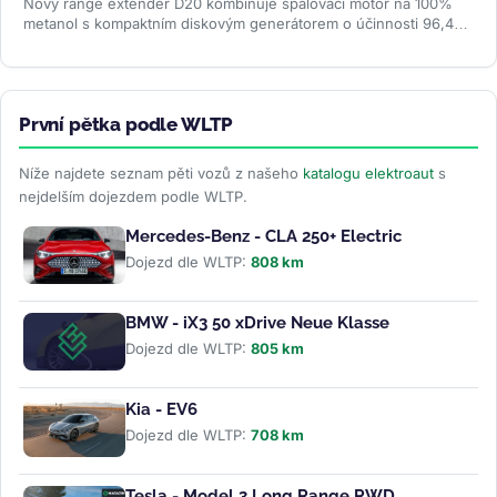
Nový range extender D20 kombinuje spalovací motor na 100%
metanol s kompaktním diskovým generátorem o účinnosti 96,4
%. Firma slibuje studený...
>>
První pětka podle WLTP
Níže najdete seznam pěti vozů z našeho
katalogu elektroaut
s
nejdelším dojezdem podle WLTP.
Mercedes-Benz - CLA 250+ Electric
Dojezd dle WLTP:
808 km
BMW - iX3 50 xDrive Neue Klasse
Dojezd dle WLTP:
805 km
Kia - EV6
Dojezd dle WLTP:
708 km
Tesla - Model 3 Long Range RWD