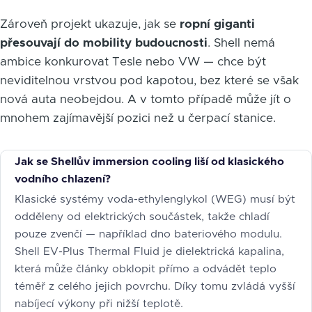
Zároveň projekt ukazuje, jak se
ropní giganti
přesouvají do mobility budoucnosti
. Shell nemá
ambice konkurovat Tesle nebo VW — chce být
neviditelnou vrstvou pod kapotou, bez které se však
nová auta neobejdou. A v tomto případě může jít o
mnohem zajímavější pozici než u čerpací stanice.
Jak se Shellův immersion cooling liší od klasického
vodního chlazení?
Klasické systémy voda-ethylenglykol (WEG) musí být
odděleny od elektrických součástek, takže chladí
pouze zvenčí — například dno bateriového modulu.
Shell EV-Plus Thermal Fluid je dielektrická kapalina,
která může články obklopit přímo a odvádět teplo
téměř z celého jejich povrchu. Díky tomu zvládá vyšší
nabíjecí výkony při nižší teplotě.