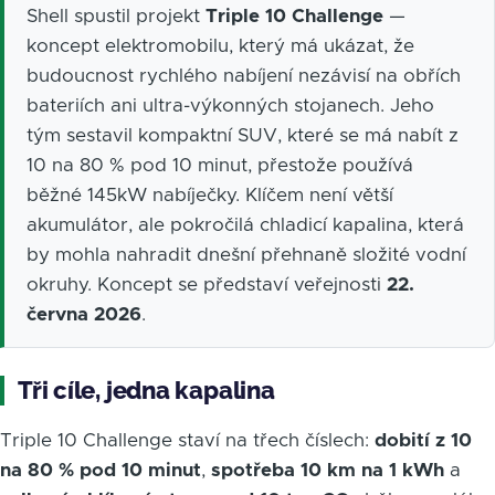
Shell spustil projekt
Triple 10 Challenge
—
koncept elektromobilu, který má ukázat, že
budoucnost rychlého nabíjení nezávisí na obřích
bateriích ani ultra-výkonných stojanech. Jeho
tým sestavil kompaktní SUV, které se má nabít z
10 na 80 % pod 10 minut, přestože používá
běžné 145kW nabíječky. Klíčem není větší
akumulátor, ale pokročilá chladicí kapalina, která
by mohla nahradit dnešní přehnaně složité vodní
okruhy. Koncept se představí veřejnosti
22.
června 2026
.
Tři cíle, jedna kapalina
Triple 10 Challenge staví na třech číslech:
dobití z 10
na 80 % pod 10 minut
,
spotřeba 10 km na 1 kWh
a