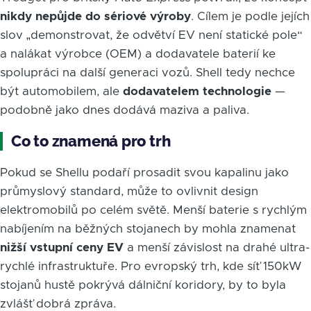
nikdy nepůjde do sériové výroby
. Cílem je podle jejích
slov „demonstrovat, že odvětví EV není statické pole“
a nalákat výrobce (OEM) a dodavatele baterií ke
spolupráci na další generaci vozů. Shell tedy nechce
být automobilem, ale
dodavatelem technologie
—
podobně jako dnes dodává maziva a paliva.
Co to znamená pro trh
Pokud se Shellu podaří prosadit svou kapalinu jako
průmyslový standard, může to ovlivnit design
elektromobilů po celém světě. Menší baterie s rychlým
nabíjením na běžných stojanech by mohla znamenat
nižší vstupní ceny EV
a menší závislost na drahé ultra-
rychlé infrastruktuře. Pro evropský trh, kde síť 150kW
stojanů hustě pokrývá dálniční koridory, by to byla
zvlášť dobrá zpráva.