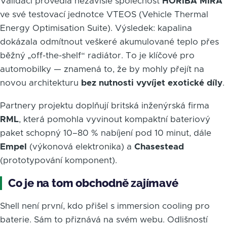
Validaci provedla nezávisle společnost
HORIBA MIRA
ve své testovací jednotce VTEOS (Vehicle Thermal
Energy Optimisation Suite). Výsledek: kapalina
dokázala odmítnout veškeré akumulované teplo přes
běžný „off-the-shelf“ radiátor. To je klíčové pro
automobilky — znamená to, že by mohly přejít na
novou architekturu
bez nutnosti vyvíjet exotické díly
.
Partnery projektu doplňují britská inženýrská firma
RML
, která pomohla vyvinout kompaktní bateriový
paket schopný 10–80 % nabíjení pod 10 minut, dále
Empel
(výkonová elektronika) a
Chasestead
(prototypování komponent).
Co je na tom obchodně zajímavé
Shell není první, kdo přišel s immersion cooling pro
baterie. Sám to přiznává na svém webu. Odlišností