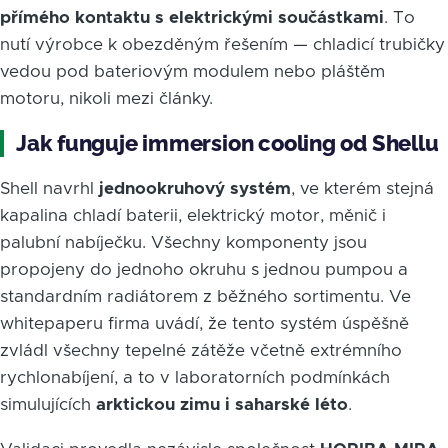
přímého kontaktu s elektrickými součástkami
. To
nutí výrobce k obezděným řešením — chladicí trubičky
vedou pod bateriovým modulem nebo pláštěm
motoru, nikoli mezi články.
Jak funguje immersion cooling od Shellu
Shell navrhl
jednookruhový systém
, ve kterém stejná
kapalina chladí baterii, elektrický motor, měnič i
palubní nabíječku. Všechny komponenty jsou
propojeny do jednoho okruhu s jednou pumpou a
standardním radiátorem z běžného sortimentu. Ve
whitepaperu firma uvádí, že tento systém úspěšně
zvládl všechny tepelné zátěže včetně extrémního
rychlonabíjení, a to v laboratorních podmínkách
simulujících
arktickou zimu i saharské léto
.