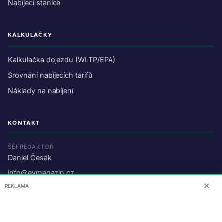
Nabíjecí stanice
KALKULAČKY
Kalkulačka dojezdu (WLTP/EPA)
Srovnání nabíjecích tarifů
Náklady na nabíjení
KONTAKT
ŠÉFREDAKTOR
Daniel Česák
info@evmagazin.cz
✕
REKLAMA
O nás
Reklama