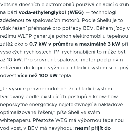
Většina dnešních elektromobilů používá chladicí okruh
na bázi
voda-ethylenglykol (WEG)
— technologii
zděděnou ze spalovacích motorů. Podle Shellu je to
však řešení přehnané pro potřeby BEV. Během jízdy v
režimu WLTP generuje pohon elektromobilu tepelnou
zátěž okolo
0,7 kW v průměru a maximálně 3 kW
při
vysokých rychlostech. Při rychlonabíjení to může být
až 10 kW. Pro srovnání: spalovací motor pod plným
zatížením do kopce vyžaduje chladicí systém schopný
odvést
více než 100 kW
tepla.
„Je vysoce pravděpodobné, že chladicí systém
tvarovaný podle existujících postupů a know-how
neposkytne energeticky nejefektivnější a nákladově
optimalizované řešení,“ píše Shell ve svém
whitepaperu. Přestože WEG má výbornou tepelnou
vodivost, v BEV má nevýhodu:
nesmí přijít do