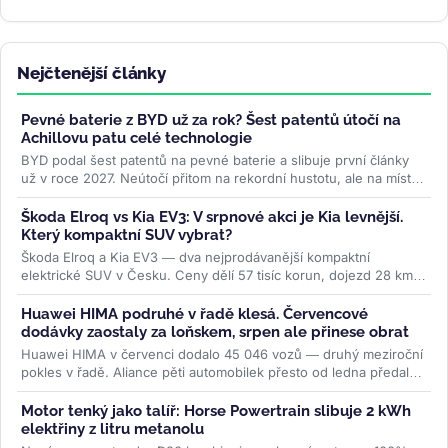
Nejčtenější články
Pevné baterie z BYD už za rok? Šest patentů útočí na
Achillovu patu celé technologie
BYD podal šest patentů na pevné baterie a slibuje první články
už v roce 2027. Neútočí přitom na rekordní hustotu, ale na místo,
kde...
>>
Škoda Elroq vs Kia EV3: V srpnové akci je Kia levnější.
Který kompaktní SUV vybrat?
Škoda Elroq a Kia EV3 — dva nejprodávanější kompaktní
elektrické SUV v Česku. Ceny dělí 57 tisíc korun, dojezd 28 km,
ale auta jsou...
>>
Huawei HIMA podruhé v řadě klesá. Červencové
dodávky zaostaly za loňskem, srpen ale přinese obrat
Huawei HIMA v červenci dodalo 45 046 vozů — druhý meziroční
pokles v řadě. Aliance pěti automobilek přesto od ledna předala
zákazníkům...
>>
Motor tenký jako talíř: Horse Powertrain slibuje 2 kWh
elektřiny z litru metanolu