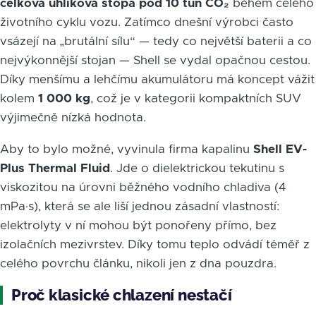
celková uhlíková stopa pod 10 tun CO₂
během celého
životního cyklu vozu. Zatímco dnešní výrobci často
vsázejí na „brutální sílu“ — tedy co největší baterii a co
nejvýkonnější stojan — Shell se vydal opačnou cestou.
Díky menšímu a lehčímu akumulátoru má koncept vážit
kolem
1 000 kg
, což je v kategorii kompaktních SUV
výjimečně nízká hodnota.
Aby to bylo možné, vyvinula firma kapalinu
Shell EV-
Plus Thermal Fluid
. Jde o dielektrickou tekutinu s
viskozitou na úrovni běžného vodního chladiva (4
mPa·s), která se ale liší jednou zásadní vlastností:
elektrolyty v ní mohou být ponořeny přímo, bez
izolačních mezivrstev. Díky tomu teplo odvádí téměř z
celého povrchu článku, nikoli jen z dna pouzdra.
Proč klasické chlazení nestačí