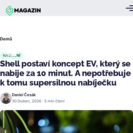
Přejít k hlavnímu obsahu
Me
Drobečková
Domů
navigace
NABÍJENÍ
Shell postaví koncept EV, který se
nabije za 10 minut. A nepotřebuje
k tomu supersilnou nabíječku
Daniel Česák
30 Duben, 2026 · 5 min čtení