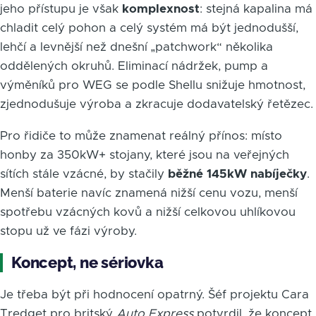
jeho přístupu je však
komplexnost
: stejná kapalina má
chladit celý pohon a celý systém má být jednodušší,
lehčí a levnější než dnešní „patchwork“ několika
oddělených okruhů. Eliminací nádržek, pump a
výměníků pro WEG se podle Shellu snižuje hmotnost,
zjednodušuje výroba a zkracuje dodavatelský řetězec.
Pro řidiče to může znamenat reálný přínos: místo
honby za 350kW+ stojany, které jsou na veřejných
sítích stále vzácné, by stačily
běžné 145kW nabíječky
.
Menší baterie navíc znamená nižší cenu vozu, menší
spotřebu vzácných kovů a nižší celkovou uhlíkovou
stopu už ve fázi výroby.
Koncept, ne sériovka
Je třeba být při hodnocení opatrný. Šéf projektu Cara
Tredget pro britský
Auto Express
potvrdil, že koncept