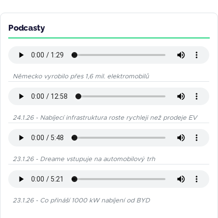
Podcasty
Německo vyrobilo přes 1,6 mil. elektromobilů
24.1.26 - Nabíjecí infrastruktura roste rychleji než prodeje EV
23.1.26 - Dreame vstupuje na automobilový trh
23.1.26 - Co přináší 1000 kW nabíjení od BYD