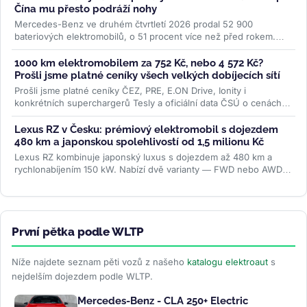
Čína mu přesto podráží nohy
Mercedes-Benz ve druhém čtvrtletí 2026 prodal 52 900
bateriových elektromobilů, o 51 procent více než před rokem.
Evropa rostla o 87 procent...
>>
1000 km elektromobilem za 752 Kč, nebo 4 572 Kč?
Prošli jsme platné ceníky všech velkých dobíjecích sítí
Prošli jsme platné ceníky ČEZ, PRE, E.ON Drive, Ionity i
konkrétních superchargerů Tesly a oficiální data ČSÚ o cenách
paliv. Rozdíl je...
>>
Lexus RZ v Česku: prémiový elektromobil s dojezdem
480 km a japonskou spolehlivostí od 1,5 milionu Kč
Lexus RZ kombinuje japonský luxus s dojezdem až 480 km a
rychlonabíjením 150 kW. Nabízí dvě varianty — FWD nebo AWD
— od 1,5 milionu Kč....
>>
První pětka podle WLTP
Níže najdete seznam pěti vozů z našeho
katalogu elektroaut
s
nejdelším dojezdem podle WLTP.
Mercedes-Benz - CLA 250+ Electric