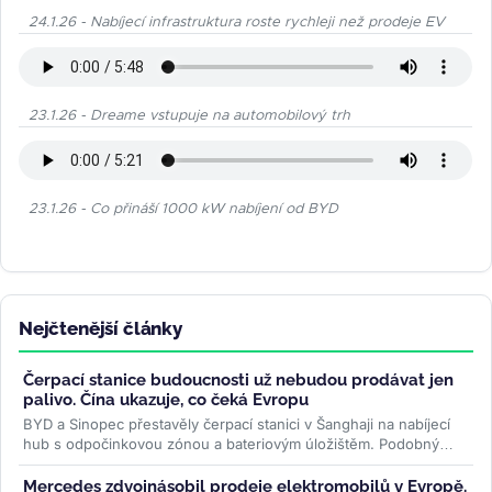
24.1.26 - Nabíjecí infrastruktura roste rychleji než prodeje EV
23.1.26 - Dreame vstupuje na automobilový trh
23.1.26 - Co přináší 1000 kW nabíjení od BYD
Nejčtenější články
Čerpací stanice budoucnosti už nebudou prodávat jen
palivo. Čína ukazuje, co čeká Evropu
BYD a Sinopec přestavěly čerpací stanici v Šanghaji na nabíjecí
hub s odpočinkovou zónou a bateriovým úložištěm. Podobný
model může...
>>
Mercedes zdvojnásobil prodeje elektromobilů v Evropě.