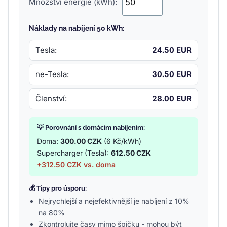
Množství energie (kWh):
Náklady na nabíjení 50 kWh:
Tesla:
24.50 EUR
ne-Tesla:
30.50 EUR
Členství:
28.00 EUR
💡 Porovnání s domácím nabíjením:
Doma:
300.00 CZK
(6 Kč/kWh)
Supercharger (Tesla):
612.50 CZK
+312.50 CZK vs. doma
💰 Tipy pro úsporu:
Nejrychlejší a nejefektivnější je nabíjení z 10%
na 80%
Zkontrolujte časy mimo špičku - mohou být