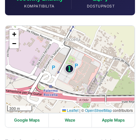
KOMPATIBILITA
DOSTUPNOST
+
−
300 m
Leaflet
|
©
OpenStreetMap
contributors
Google Maps
Waze
Apple Maps