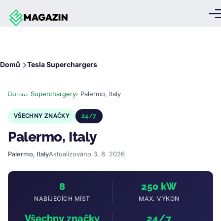
Přejít k hlavnímu obsahu
Me
Drobečková
Domů
Tesla Superchargers
navigace
Domů
Superchargery
Palermo, Italy
VŠECHNY ZNAČKY
24/7
Palermo, Italy
Palermo, Italy
Aktualizováno 3. 8. 2026
8
250 kW
NABÍJECÍCH MÍST
MAX. VÝKON
Všechny značky
24/7