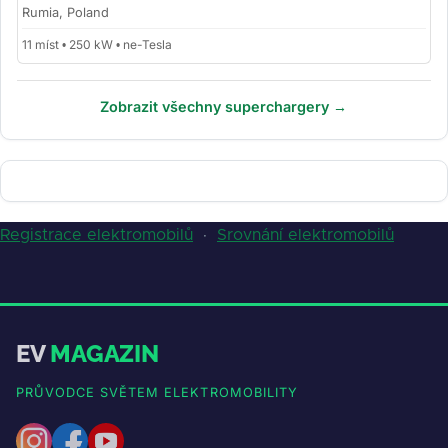
Rumia, Poland
11 míst • 250 kW • ne-Tesla
Zobrazit všechny superchargery →
Registrace elektromobilů
·
Srovnání elektromobilů
EV
MAGAZIN
PRŮVODCE SVĚTEM ELEKTROMOBILITY