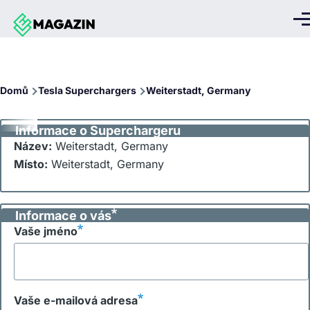
Přejít k hlavnímu obsahu
Me
Drobečková
Domů
Tesla Superchargers
Weiterstadt, Germany
navigace
Informace o Superchargeru
Název:
Weiterstadt, Germany
Místo:
Weiterstadt, Germany
Informace o vás
Vaše jméno
Vaše e-mailová adresa