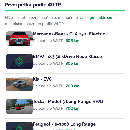
První pětka podle WLTP
Níže najdete seznam pěti vozů z našeho
katalogu elektroaut
s
nejdelším dojezdem podle WLTP.
Mercedes-Benz - CLA 250+ Electric
Dojezd dle WLTP:
808 km
BMW - iX3 50 xDrive Neue Klasse
Dojezd dle WLTP:
805 km
Kia - EV6
Dojezd dle WLTP:
708 km
Tesla - Model 3 Long Range RWD
Dojezd dle WLTP:
702 km
Peugeot - e-3008 Long Range