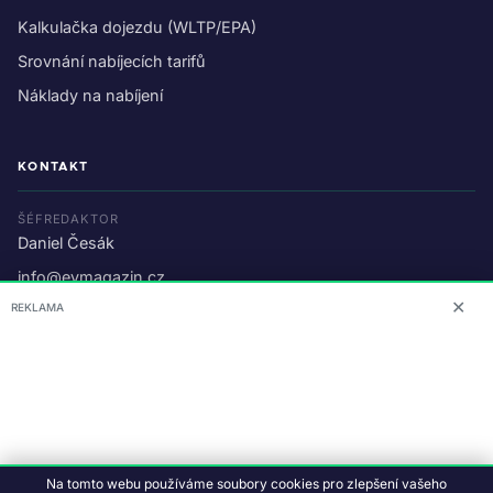
Kalkulačka dojezdu (WLTP/EPA)
Srovnání nabíjecích tarifů
Náklady na nabíjení
KONTAKT
ŠÉFREDAKTOR
Daniel Česák
info@evmagazin.cz
✕
REKLAMA
O nás
Reklama
© 2026 EV Magazin.
Podmínky a ochrana dat
.
Na tomto webu používáme soubory cookies pro zlepšení vašeho