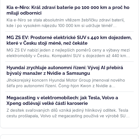
Kia e-Niro: Král zdraví baterie po 100 000 km a proč ho
milují odborníci
Kia e-Niro se stala absolutním vítězem žebříčku zdraví baterií,
kde i po vysokém nájezdu 100 000 km si udržuje téměř
původní...
>>
MG ZS EV: Prostorné elektrické SUV s 440 km dojezdem,
které v Česku stojí méně, než čekáte
MG ZS EV nabízí jeden z nejlepších poměrů ceny a výbavy mezi
elektromobily v Česku. Kompaktní SUV s dojezdem až 440 km
WLTP a 7letou...
>>
Hyundai zrychluje autonomní řízení: Vývoj AI přebírá
bývalý manažer z Nvidie a Samsungu
Jihokorejský koncern Hyundai Motor Group jmenoval nového
šéfa pro autonomní řízení. Čong-hjon Kwon z Nvidie a
Samsungu má značku posunout...
>>
Megacasting v elektromobilech: jak Tesla, Volvo a
Xpeng odlévají velké části karoserie
Z desítek svařovaných dílů vzniká jediný hliníkový odlitek. Tesla
cestu prošlapala, Volvo už megacasting používá ve výrobě SUV
EX60 a...
>>