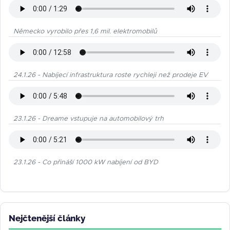
Německo vyrobilo přes 1,6 mil. elektromobilů
24.1.26 - Nabíjecí infrastruktura roste rychleji než prodeje EV
23.1.26 - Dreame vstupuje na automobilový trh
23.1.26 - Co přináší 1000 kW nabíjení od BYD
Nejčtenější články