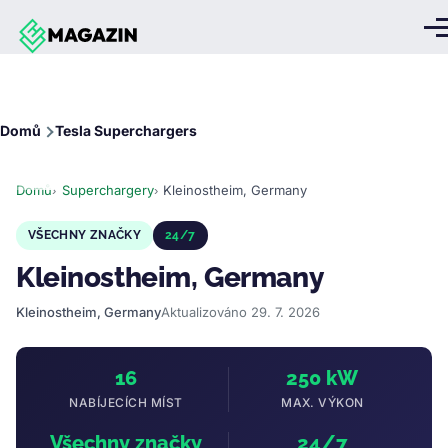
Přejít k hlavnímu obsahu
Me
Drobečková
Domů
Tesla Superchargers
navigace
Domů
Superchargery
Kleinostheim, Germany
VŠECHNY ZNAČKY
24/7
Kleinostheim, Germany
Kleinostheim, Germany
Aktualizováno 29. 7. 2026
16
250 kW
NABÍJECÍCH MÍST
MAX. VÝKON
Všechny značky
24/7