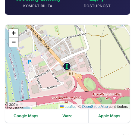
KOMPATIBILITA
DOSTUPNOST
+
−
300 m
Leaflet
|
©
OpenStreetMap
contributors
Google Maps
Waze
Apple Maps