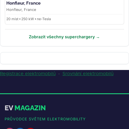
Honfleur, France
Honfleur, France
20 míst • 250 kW • ne-Tesla
Zobrazit všechny superchargery →
Registrace elektromobilů
·
Srovnání elektromobilů
EV
MAGAZIN
PRŮVODCE SVĚTEM ELEKTROMOBILITY