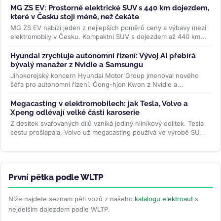
MG ZS EV: Prostorné elektrické SUV s 440 km dojezdem,
které v Česku stojí méně, než čekáte
MG ZS EV nabízí jeden z nejlepších poměrů ceny a výbavy mezi
elektromobily v Česku. Kompaktní SUV s dojezdem až 440 km
WLTP a 7letou...
>>
Hyundai zrychluje autonomní řízení: Vývoj AI přebírá
bývalý manažer z Nvidie a Samsungu
Jihokorejský koncern Hyundai Motor Group jmenoval nového
šéfa pro autonomní řízení. Čong-hjon Kwon z Nvidie a
Samsungu má značku posunout...
>>
Megacasting v elektromobilech: jak Tesla, Volvo a
Xpeng odlévají velké části karoserie
Z desítek svařovaných dílů vzniká jediný hliníkový odlitek. Tesla
cestu prošlapala, Volvo už megacasting používá ve výrobě SUV
EX60 a...
>>
První pětka podle WLTP
Níže najdete seznam pěti vozů z našeho
katalogu elektroaut
s
nejdelším dojezdem podle WLTP.