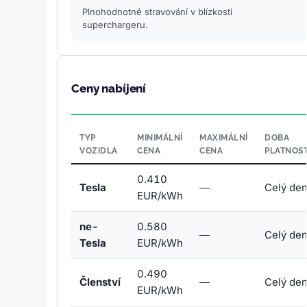
Plnohodnotné stravování v blízkosti
superchargeru.
Ceny nabíjení
TYP
MINIMÁLNÍ
MAXIMÁLNÍ
DOBA
VOZIDLA
CENA
CENA
PLATNOST
0.410
Tesla
—
Celý de
EUR/kWh
ne-
0.580
—
Celý de
Tesla
EUR/kWh
0.490
Členství
—
Celý de
EUR/kWh