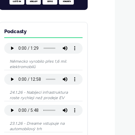
Podcasty
Německo vyrobilo přes 1,6 mil.
elektromobilů
24.1.26 - Nabíjecí infrastruktura
roste rychleji než prodeje EV
23.1.26 - Dreame vstupuje na
automobilový trh