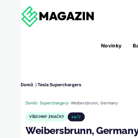
Přejít k hlavnímu obsahu
Hlavní
Novinky
B
Nástroje sub-navigation
navigace
Drobečková
Domů
Tesla Superchargers
navigace
Domů
Superchargery
Weibersbrunn, Germany
VŠECHNY ZNAČKY
24/7
Weibersbrunn, German