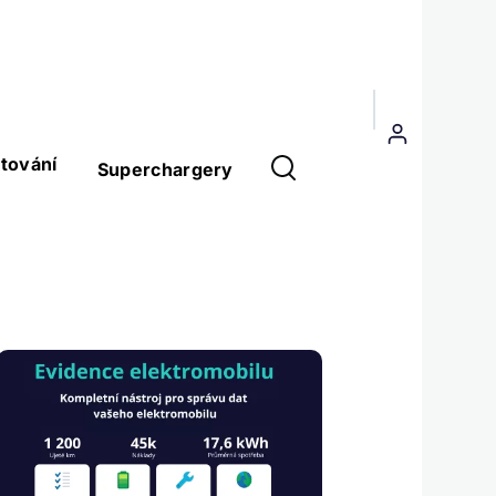
Menu
uživatelského
tování
Superchargery
účtu
Obrázek