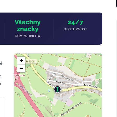
Všechny
24/7
značky
DOSTUPNOST
KOMPATIBILITA
+
lé
−
.
h