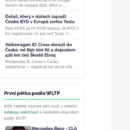
Acura nasadí konverzační AI Google
Gemini do modelů ADX, MDX a
elektrického ZDX — toho, jehož výrobu
loni ukončila. Přidává se k vlně,...
>>
Detail, který v datech zapadl:
Čínské BYD v Evropě svrhlo Teslu
Data ACEA za H1 2026 ukazují, že BYD v
EU registrovala víc aut než Tesla. V
samotném červnu se ale karta obrátila –
rozhodly ceny paliv i...
>>
Volkswagen ID. Cross dorazil do
Česka: od 890 000 Kč a dojezdem
426 km čelí Škodě Elroq
Předprodej ID. Cross v Česku
odstartoval — objednat lze verze Life a
Style od 890 000 Kč s dojezdem až 426
km. Levnější Trend za 691 000 Kč...
>>
První pětka podle WLTP
Níže najdete seznam pěti vozů z našeho
katalogu elektroaut
s nejdelším dojezdem
podle WLTP.
Mercedes-Benz - CLA