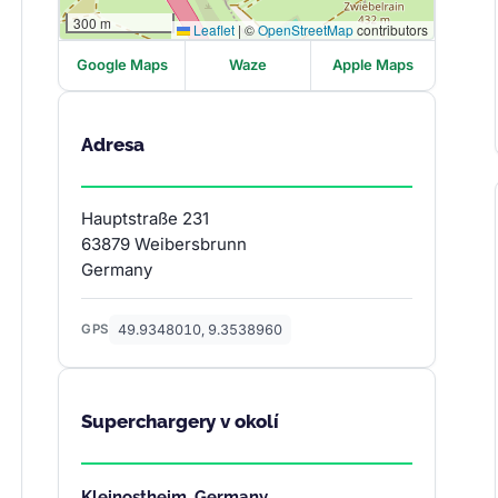
300 m
Leaflet
|
©
OpenStreetMap
contributors
Google Maps
Waze
Apple Maps
Adresa
Hauptstraße 231
63879 Weibersbrunn
Germany
49.9348010, 9.3538960
GPS
Superchargery v okolí
Kleinostheim, Germany