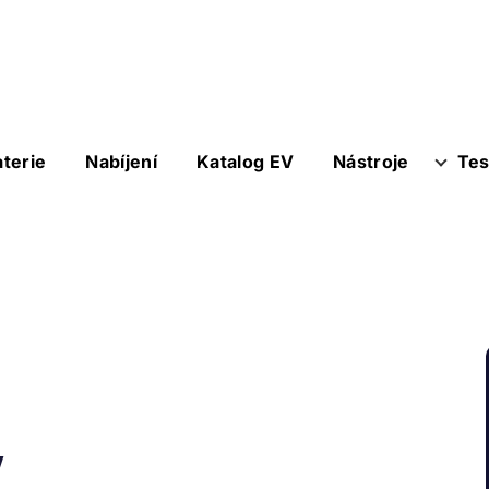
aterie
Nabíjení
Katalog EV
Nástroje
Tes
y