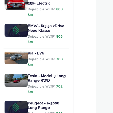
250+ Electric
Dojezd dle WLTP:
808
km
BMW - iX3 50 xDrive
Neue Klasse
Dojezd dle WLTP:
805
km
Kia - EV6
Dojezd dle WLTP:
708
km
Tesla - Model 3 Long
Range RWD
Dojezd dle WLTP:
702
km
Peugeot - e-3008
Long Range