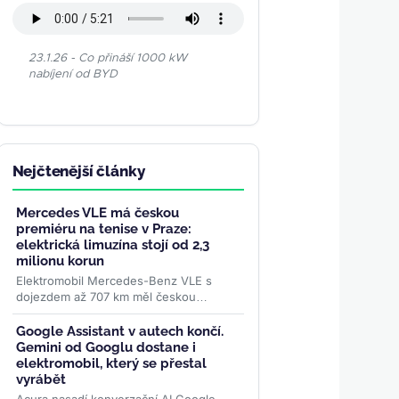
23.1.26 - Co přináší 1000 kW
nabíjení od BYD
Nejčtenější články
Mercedes VLE má českou
premiéru na tenise v Praze:
elektrická limuzína stojí od 2,3
milionu korun
Elektromobil Mercedes-Benz VLE s
dojezdem až 707 km měl českou
premiéru na turnaji WTA Livesport
Prague Open. Podle konfigurátoru
Google Assistant v autech končí.
automobilky...
>>
Gemini od Googlu dostane i
elektromobil, který se přestal
vyrábět