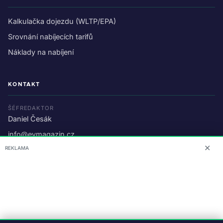
Kalkulačka dojezdu (WLTP/EPA)
Srovnání nabíjecích tarifů
Náklady na nabíjení
KONTAKT
ŠÉFREDAKTOR
Daniel Česák
info@evmagazin.cz
✕
REKLAMA
O nás
Reklama