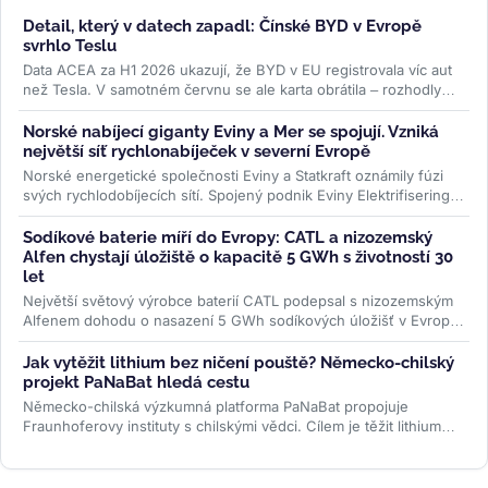
Detail, který v datech zapadl: Čínské BYD v Evropě
svrhlo Teslu
Data ACEA za H1 2026 ukazují, že BYD v EU registrovala víc aut
než Tesla. V samotném červnu se ale karta obrátila – rozhodly
ceny paliv i...
>>
Norské nabíjecí giganty Eviny a Mer se spojují. Vzniká
největší síť rychlonabíječek v severní Evropě
Norské energetické společnosti Eviny a Statkraft oznámily fúzi
svých rychlodobíjecích sítí. Spojený podnik Eviny Elektrifisering
bude mít...
>>
Sodíkové baterie míří do Evropy: CATL a nizozemský
Alfen chystají úložiště o kapacitě 5 GWh s životností 30
let
Největší světový výrobce baterií CATL podepsal s nizozemským
Alfenem dohodu o nasazení 5 GWh sodíkových úložišť v Evropě.
Systém...
>>
Jak vytěžit lithium bez ničení pouště? Německo-chilský
projekt PaNaBat hledá cestu
Německo-chilská výzkumná platforma PaNaBat propojuje
Fraunhoferovy instituty s chilskými vědci. Cílem je těžit lithium
bez odpařovacích...
>>