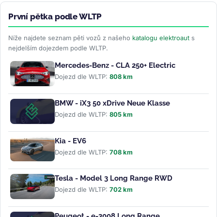
První pětka podle WLTP
Níže najdete seznam pěti vozů z našeho
katalogu elektroaut
s
nejdelším dojezdem podle WLTP.
Mercedes-Benz - CLA 250+ Electric
Dojezd dle WLTP:
808 km
BMW - iX3 50 xDrive Neue Klasse
Dojezd dle WLTP:
805 km
Kia - EV6
Dojezd dle WLTP:
708 km
Tesla - Model 3 Long Range RWD
Dojezd dle WLTP:
702 km
Peugeot - e-3008 Long Range