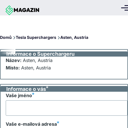
Přejít k hlavnímu obsahu
Me
Drobečková
Domů
Tesla Superchargers
Asten, Austria
navigace
Informace o Superchargeru
Název:
Asten, Austria
Místo:
Asten, Austria
Informace o vás
Vaše jméno
Vaše e-mailová adresa