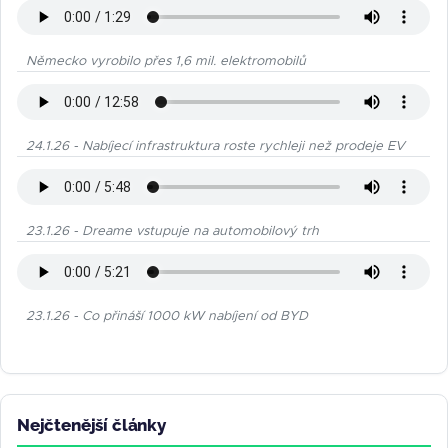
Německo vyrobilo přes 1,6 mil. elektromobilů
24.1.26 - Nabíjecí infrastruktura roste rychleji než prodeje EV
23.1.26 - Dreame vstupuje na automobilový trh
23.1.26 - Co přináší 1000 kW nabíjení od BYD
Nejčtenější články